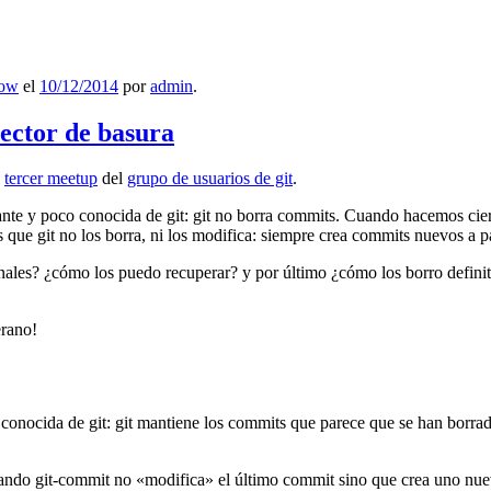
low
el
10/12/2014
por
admin
.
lector de basura
l
tercer meetup
del
grupo de usuarios de git
.
ante y poco conocida de git: git no borra commits. Cuando hacemos cie
que git no los borra, ni los modifica: siempre crea commits nuevos a par
nales? ¿cómo los puedo recuperar? y por último ¿cómo los borro definiti
erano!
 conocida de git: git mantiene los commits que parece que se han borra
ndo git-commit no «modifica» el último commit sino que crea uno nu