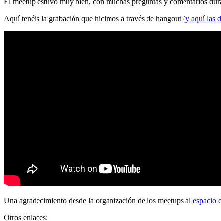
El meetup estuvo muy bien, con muchas preguntas y comentarios durante
Aquí tenéis la grabación que hicimos a través de hangout (
y aquí las d
Una agradecimiento desde la organización de los meetups al
espacio 
Otros enlaces: