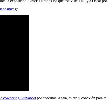
 la exposición. Gracias a todos los que estuvisteis allí y a Oscar por 
iapositivas
):
de coworking Kunlabori
por cedernos la sala, micro y conexión para reu