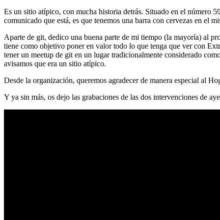
Es un sitio atípico, con mucha historia detrás. Situado en el número 5
comunicado que está, es que tenemos una barra con cervezas en el mi
Aparte de git, dedico una buena parte de mi tiempo (la mayoría) al
tiene como objetivo poner en valor todo lo que tenga que ver con Ex
tener un meetup de git en un lugar tradicionalmente considerado como 
avisamos que era un sitio atípico.
Desde la organización, queremos agradecer de manera especial al Hog
Y ya sin más, os dejo las grabaciones de las dos intervenciones de aye