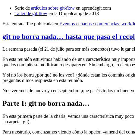
Serie de
artículos sobre git-flow
en aprendegit.com
Taller de git-flow
en la Drupalcamp de 2013
Esta entrada fue publicada en
Eventos / charlas / conferencias
,
workf
git no borra nada… hasta que pasa el reco
La semana pasada (el 21 de julio para ser más concretos) tuvo lugar e
En esta reunión estuvimos hablando de una característica muy import
que los commits se modifican o desaparecen. Sin embargo, lo cierto es 
Y si no los borra ¿por qué no los veo? ¿dónde están los commits origi
preguntas dimos respuesta en esta reunión.
Nos veremos de nuevo ya en septiembre ¡que paséis todos un buen v
Parte I: git no borra nada…
En esta primera parte de la charla, vemos una característica muy poco
la carpeta .git).
Para mostrarlo, comenzamos viendo cómo la opción –amend del coma