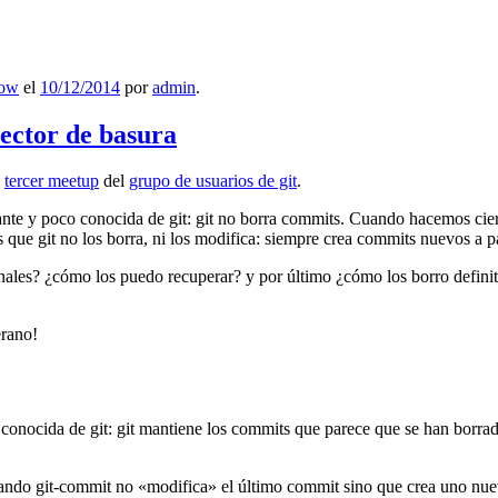
low
el
10/12/2014
por
admin
.
lector de basura
l
tercer meetup
del
grupo de usuarios de git
.
ante y poco conocida de git: git no borra commits. Cuando hacemos cie
que git no los borra, ni los modifica: siempre crea commits nuevos a par
nales? ¿cómo los puedo recuperar? y por último ¿cómo los borro definiti
erano!
 conocida de git: git mantiene los commits que parece que se han borra
ndo git-commit no «modifica» el último commit sino que crea uno nu