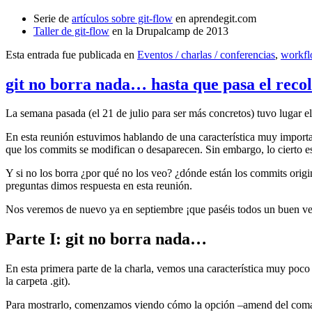
Serie de
artículos sobre git-flow
en aprendegit.com
Taller de git-flow
en la Drupalcamp de 2013
Esta entrada fue publicada en
Eventos / charlas / conferencias
,
workf
git no borra nada… hasta que pasa el reco
La semana pasada (el 21 de julio para ser más concretos) tuvo lugar e
En esta reunión estuvimos hablando de una característica muy import
que los commits se modifican o desaparecen. Sin embargo, lo cierto es 
Y si no los borra ¿por qué no los veo? ¿dónde están los commits origi
preguntas dimos respuesta en esta reunión.
Nos veremos de nuevo ya en septiembre ¡que paséis todos un buen v
Parte I: git no borra nada…
En esta primera parte de la charla, vemos una característica muy poco
la carpeta .git).
Para mostrarlo, comenzamos viendo cómo la opción –amend del coma