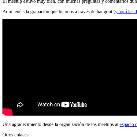
El meetup estuvo muy bien, con muchas preguntas y comentarios durante
Aquí tenéis la grabación que hicimos a través de hangout (
y aquí las d
Una agradecimiento desde la organización de los meetups al
espacio 
Otros enlaces: