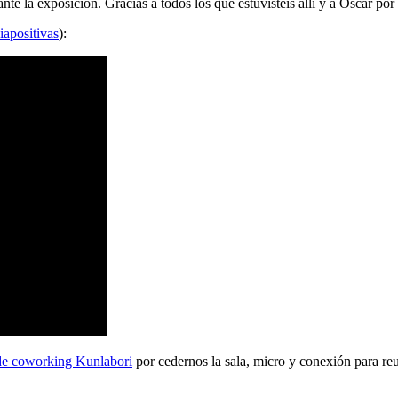
 la exposición. Gracias a todos los que estuvisteis allí y a Oscar por 
iapositivas
):
de coworking Kunlabori
por cedernos la sala, micro y conexión para reu