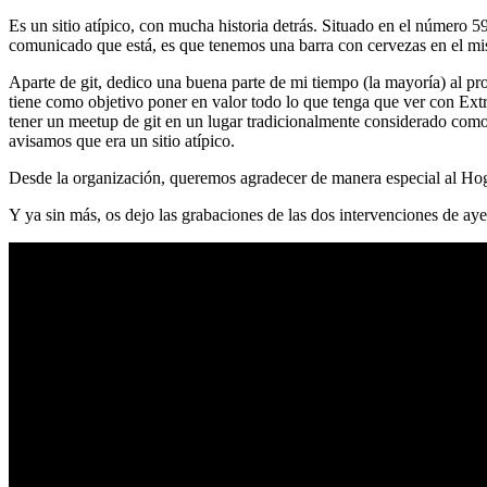
Es un sitio atípico, con mucha historia detrás. Situado en el número 5
comunicado que está, es que tenemos una barra con cervezas en el mi
Aparte de git, dedico una buena parte de mi tiempo (la mayoría) al
tiene como objetivo poner en valor todo lo que tenga que ver con Ex
tener un meetup de git en un lugar tradicionalmente considerado como 
avisamos que era un sitio atípico.
Desde la organización, queremos agradecer de manera especial al Hog
Y ya sin más, os dejo las grabaciones de las dos intervenciones de aye