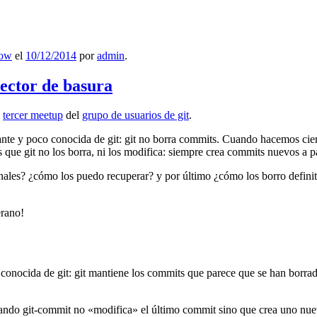
low
el
10/12/2014
por
admin
.
lector de basura
l
tercer meetup
del
grupo de usuarios de git
.
ante y poco conocida de git: git no borra commits. Cuando hacemos cie
que git no los borra, ni los modifica: siempre crea commits nuevos a par
nales? ¿cómo los puedo recuperar? y por último ¿cómo los borro definiti
erano!
 conocida de git: git mantiene los commits que parece que se han borra
ndo git-commit no «modifica» el último commit sino que crea uno nu