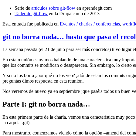
Serie de
artículos sobre git-flow
en aprendegit.com
Taller de git-flow
en la Drupalcamp de 2013
Esta entrada fue publicada en
Eventos / charlas / conferencias
,
workf
git no borra nada… hasta que pasa el reco
La semana pasada (el 21 de julio para ser más concretos) tuvo lugar e
En esta reunión estuvimos hablando de una característica muy import
que los commits se modifican o desaparecen. Sin embargo, lo cierto es 
Y si no los borra ¿por qué no los veo? ¿dónde están los commits origi
preguntas dimos respuesta en esta reunión.
Nos veremos de nuevo ya en septiembre ¡que paséis todos un buen v
Parte I: git no borra nada…
En esta primera parte de la charla, vemos una característica muy poco
la carpeta .git).
Para mostrarlo, comenzamos viendo cómo la opción –amend del coma