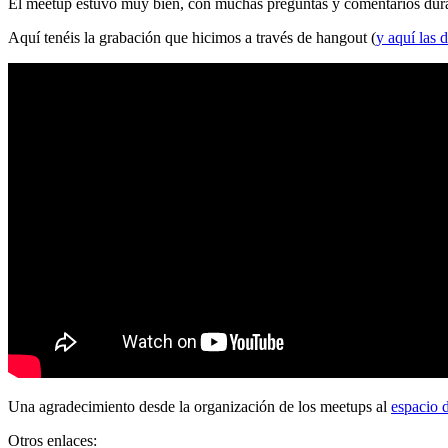
El meetup estuvo muy bien, con muchas preguntas y comentarios durante
Aquí tenéis la grabación que hicimos a través de hangout (
y aquí las d
Una agradecimiento desde la organización de los meetups al
espacio 
Otros enlaces: