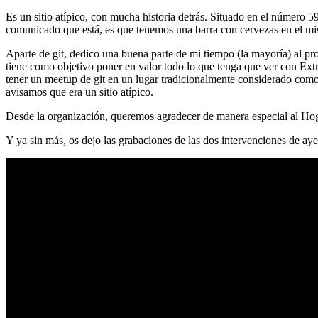
Es un sitio atípico, con mucha historia detrás. Situado en el número 5
comunicado que está, es que tenemos una barra con cervezas en el mi
Aparte de git, dedico una buena parte de mi tiempo (la mayoría) al
tiene como objetivo poner en valor todo lo que tenga que ver con Ex
tener un meetup de git en un lugar tradicionalmente considerado como 
avisamos que era un sitio atípico.
Desde la organización, queremos agradecer de manera especial al Hog
Y ya sin más, os dejo las grabaciones de las dos intervenciones de aye