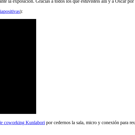
 la exposición. Gracias a todos los que estuvisteis allí y a Oscar por 
iapositivas
):
de coworking Kunlabori
por cedernos la sala, micro y conexión para reu