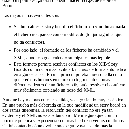
estado disponibles: ¡ahora se pueden hacer merges de los Story
Boards!
Las mejoras más evidentes son:
Si ahora abres el story board o el fichero xib
y no tocas nada
,
el fichero no aparece como modificado (lo que significa que
no da conflictos).
Por otro lado, el formado de los ficheros ha cambiado y el
XML, aunque sigue teniendo su miga, es más legible.
Este formato permite resolver conflictos en los XIB/Story
Boards con mucha más facilidad, incluso de forma automática
en algunos casos. En una primera prueba muy sencilla en la
que creé dos botones en el mismo lugar en dos ramas
diferentes dentro de un fichero .xib, pude resolver el conflicto
muy fácilmente copiando un trozo del XML.
Aunque hay mejoras en este sentido, yo sigo siendo muy escéptico
En una prueba más elaborada en la que modifiqué un story board en
dos ramas diferentes, la resolución del conflicto no era ya tan
evidente y el XML no estaba tan claro. Me imagino que con un
poco de práctica y experiencia será más fácil resolver los conflictos.
Os iré contando cómo evoluciono según vaya usando más la