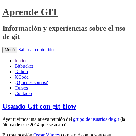
Aprende GIT
Información y experiencias sobre el uso
de git
Saltar al contenido
Menú
Inicio
Bitbucket
Github
XCode
¿Quienes somos?
Cursos
Contacto
Usando Git con git-flow
Ayer tuvimos una nueva reunión del
grupo de usuarios de git
(la
última de este 2014 que se acaba).
En esta ocasión
Oscar Vítores
compartió con nosotros su