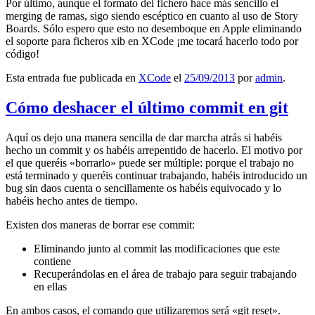
Por último, aunque el formato del fichero hace más sencillo el
merging de ramas, sigo siendo escéptico en cuanto al uso de Story
Boards. Sólo espero que esto no desemboque en Apple eliminando
el soporte para ficheros xib en XCode ¡me tocará hacerlo todo por
código!
Esta entrada fue publicada en
XCode
el
25/09/2013
por
admin
.
Cómo deshacer el último commit en git
Aquí os dejo una manera sencilla de dar marcha atrás si habéis
hecho un commit y os habéis arrepentido de hacerlo. El motivo por
el que queréis «borrarlo» puede ser múltiple: porque el trabajo no
está terminado y queréis continuar trabajando, habéis introducido un
bug sin daos cuenta o sencillamente os habéis equivocado y lo
habéis hecho antes de tiempo.
Existen dos maneras de borrar ese commit:
Eliminando junto al commit las modificaciones que este
contiene
Recuperándolas en el área de trabajo para seguir trabajando
en ellas
En ambos casos, el comando que utilizaremos será «git reset».