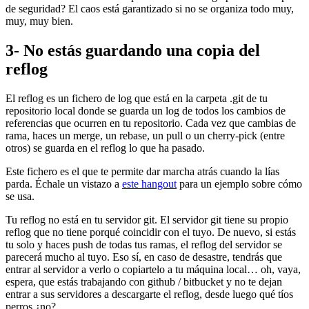
de seguridad? El caos está garantizado si no se organiza todo muy,
muy, muy bien.
3- No estás guardando una copia del
reflog
El reflog es un fichero de log que está en la carpeta .git de tu
repositorio local donde se guarda un log de todos los cambios de
referencias que ocurren en tu repositorio. Cada vez que cambias de
rama, haces un merge, un rebase, un pull o un cherry-pick (entre
otros) se guarda en el reflog lo que ha pasado.
Este fichero es el que te permite dar marcha atrás cuando la lías
parda. Échale un vistazo a
este hangout
para un ejemplo sobre cómo
se usa.
Tu reflog no está en tu servidor git. El servidor git tiene su propio
reflog que no tiene porqué coincidir con el tuyo. De nuevo, si estás
tu solo y haces push de todas tus ramas, el reflog del servidor se
parecerá mucho al tuyo. Eso sí, en caso de desastre, tendrás que
entrar al servidor a verlo o copiartelo a tu máquina local… oh, vaya,
espera, que estás trabajando con github / bitbucket y no te dejan
entrar a sus servidores a descargarte el reflog, desde luego qué tíos
perros ¿no?.