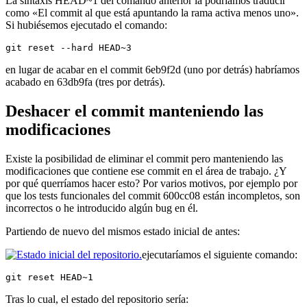
La sintaxis HEAD~1 del comando anterior la podríamos traducir
como «El commit al que está apuntando la rama activa menos uno».
Si hubiésemos ejecutado el comando:
git reset --hard HEAD~3
en lugar de acabar en el commit 6eb9f2d (uno por detrás) habríamos
acabado en 63db9fa (tres por detrás).
Deshacer el commit manteniendo las
modificaciones
Existe la posibilidad de eliminar el commit pero manteniendo las
modificaciones que contiene ese commit en el área de trabajo. ¿Y
por qué querríamos hacer esto? Por varios motivos, por ejemplo por
que los tests funcionales del commit 600cc08 están incompletos, son
incorrectos o he introducido algún bug en él.
Partiendo de nuevo del mismos estado inicial de antes:
ejecutaríamos el siguiente comando:
git reset HEAD~1
Tras lo cual, el estado del repositorio sería: