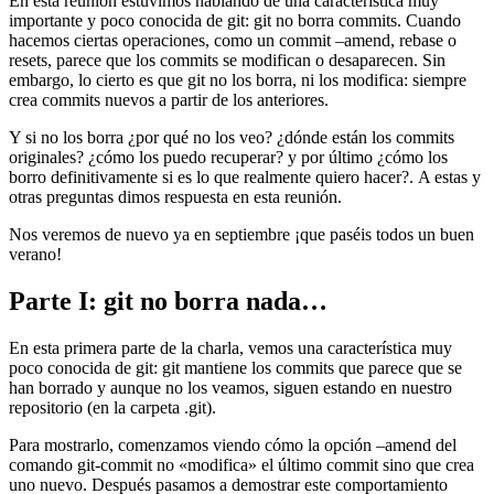
En esta reunión estuvimos hablando de una característica muy
importante y poco conocida de git: git no borra commits. Cuando
hacemos ciertas operaciones, como un commit –amend, rebase o
resets, parece que los commits se modifican o desaparecen. Sin
embargo, lo cierto es que git no los borra, ni los modifica: siempre
crea commits nuevos a partir de los anteriores.
Y si no los borra ¿por qué no los veo? ¿dónde están los commits
originales? ¿cómo los puedo recuperar? y por último ¿cómo los
borro definitivamente si es lo que realmente quiero hacer?. A estas y
otras preguntas dimos respuesta en esta reunión.
Nos veremos de nuevo ya en septiembre ¡que paséis todos un buen
verano!
Parte I: git no borra nada…
En esta primera parte de la charla, vemos una característica muy
poco conocida de git: git mantiene los commits que parece que se
han borrado y aunque no los veamos, siguen estando en nuestro
repositorio (en la carpeta .git).
Para mostrarlo, comenzamos viendo cómo la opción –amend del
comando git-commit no «modifica» el último commit sino que crea
uno nuevo. Después pasamos a demostrar este comportamiento