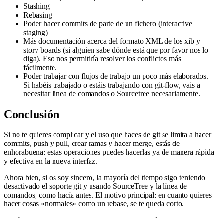
Stashing
Rebasing
Poder hacer commits de parte de un fichero (interactive
staging)
Más documentación acerca del formato XML de los xib y
story boards (si alguien sabe dónde está que por favor nos lo
diga). Eso nos permitiría resolver los conflictos más
fácilmente.
Poder trabajar con flujos de trabajo un poco más elaborados.
Si habéis trabajado o estáis trabajando con git-flow, vais a
necesitar línea de comandos o Sourcetree necesariamente.
Conclusión
Si no te quieres complicar y el uso que haces de git se limita a hacer
commits, push y pull, crear ramas y hacer merge, estás de
enhorabuena: estas operaciones puedes hacerlas ya de manera rápida
y efectiva en la nueva interfaz.
Ahora bien, si os soy sincero, la mayoría del tiempo sigo teniendo
desactivado el soporte git y usando SourceTree y la línea de
comandos, como hacía antes. El motivo principal: en cuanto quieres
hacer cosas «normales» como un rebase, se te queda corto.