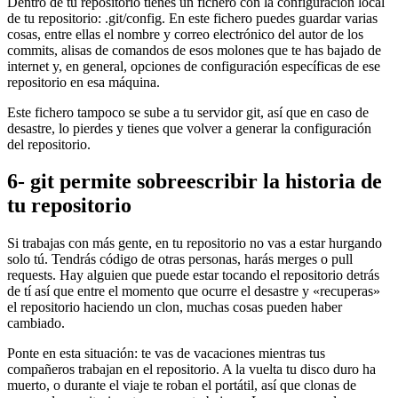
Dentro de tu repositorio tienes un fichero con la configuración local
de tu repositorio: .git/config. En este fichero puedes guardar varias
cosas, entre ellas el nombre y correo electrónico del autor de los
commits, alisas de comandos de esos molones que te has bajado de
internet y, en general, opciones de configuración específicas de ese
repositorio en esa máquina.
Este fichero tampoco se sube a tu servidor git, así que en caso de
desastre, lo pierdes y tienes que volver a generar la configuración
del repositorio.
6- git permite sobreescribir la historia de
tu repositorio
Si trabajas con más gente, en tu repositorio no vas a estar hurgando
solo tú. Tendrás código de otras personas, harás merges o pull
requests. Hay alguien que puede estar tocando el repositorio detrás
de tí así que entre el momento que ocurre el desastre y «recuperas»
el repositorio haciendo un clon, muchas cosas pueden haber
cambiado.
Ponte en esta situación: te vas de vacaciones mientras tus
compañeros trabajan en el repositorio. A la vuelta tu disco duro ha
muerto, o durante el viaje te roban el portátil, así que clonas de