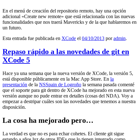
En el menú de creación del repositorio remoto, hay una opción
adicional «Create new remote» que está relacionada con las nuevas
funcionalidades que nos traerá Mavericks y de la que hablaremos en
un futuro.
Esta entrada fue publicada en
XCode
el
04/10/2013
por
admin
.
Repaso rápido a las novedades de git en
XCode 5
Hace ya una semana que la nueva versión de XCode, la versión 5,
está disponible públicamente en la Mac App Store. En
la
presentación
de la
NSSpain de Logroño
la semana pasada comenté
que el soporte para git dentro de XCode ha mejorado en esta nueva
versión aunque no pude entrar en detalles (cosas del NDA). Voy a
empezar a destripar cuáles son las novedades que tenemos a nuestra
disposición.
La cosa ha mejorado pero…
La verdad es que no es para echar cohetes. El cliente git sigue
estando a años luz de otros IDEs que lo tienen integrado como