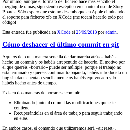
Por último, aunque el formato del fichero hace más sencillo el
merging de ramas, sigo siendo escéptico en cuanto al uso de Story
Boards. Sólo espero que esto no desemboque en Apple eliminando
el soporte para ficheros xib en XCode ¡me tocará hacerlo todo por
código!
Esta entrada fue publicada en
XCode
el
25/09/2013
por
admin
.
Cómo deshacer el último commit en git
Aquí os dejo una manera sencilla de dar marcha atrás si habéis
hecho un commit y os habéis arrepentido de hacerlo. El motivo por
el que queréis «borrarlo» puede ser múltiple: porque el trabajo no
está terminado y queréis continuar trabajando, habéis introducido un
bug sin daos cuenta o sencillamente os habéis equivocado y lo
habéis hecho antes de tiempo.
Existen dos maneras de borrar ese commit:
Eliminando junto al commit las modificaciones que este
contiene
Recuperándolas en el área de trabajo para seguir trabajando
en ellas
En ambos casos, el comando que utilizaremos será «git reset».