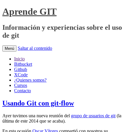
Aprende GIT
Información y experiencias sobre el uso
de git
Saltar al contenido
Menú
Inicio
Bitbucket
Github
XCode
¿Quienes somos?
Cursos
Contacto
Usando Git con git-flow
Ayer tuvimos una nueva reunión del
grupo de usuarios de git
(la
última de este 2014 que se acaba).
En esta ocasión
Oscar Vítores
compartió con nosotros su