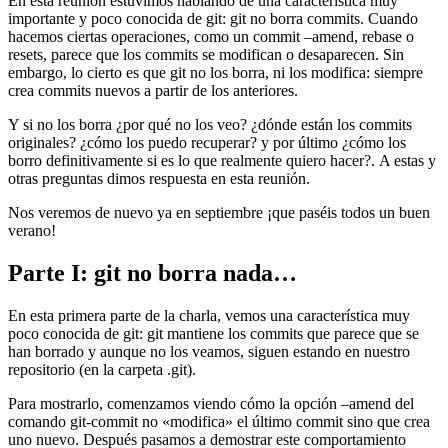
En esta reunión estuvimos hablando de una característica muy
importante y poco conocida de git: git no borra commits. Cuando
hacemos ciertas operaciones, como un commit –amend, rebase o
resets, parece que los commits se modifican o desaparecen. Sin
embargo, lo cierto es que git no los borra, ni los modifica: siempre
crea commits nuevos a partir de los anteriores.
Y si no los borra ¿por qué no los veo? ¿dónde están los commits
originales? ¿cómo los puedo recuperar? y por último ¿cómo los
borro definitivamente si es lo que realmente quiero hacer?. A estas y
otras preguntas dimos respuesta en esta reunión.
Nos veremos de nuevo ya en septiembre ¡que paséis todos un buen
verano!
Parte I: git no borra nada…
En esta primera parte de la charla, vemos una característica muy
poco conocida de git: git mantiene los commits que parece que se
han borrado y aunque no los veamos, siguen estando en nuestro
repositorio (en la carpeta .git).
Para mostrarlo, comenzamos viendo cómo la opción –amend del
comando git-commit no «modifica» el último commit sino que crea
uno nuevo. Después pasamos a demostrar este comportamiento