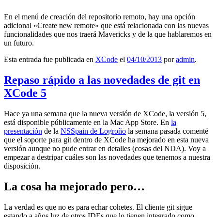
En el menú de creación del repositorio remoto, hay una opción
adicional «Create new remote» que está relacionada con las nuevas
funcionalidades que nos traerá Mavericks y de la que hablaremos en
un futuro.
Esta entrada fue publicada en
XCode
el
04/10/2013
por
admin
.
Repaso rápido a las novedades de git en
XCode 5
Hace ya una semana que la nueva versión de XCode, la versión 5,
está disponible públicamente en la Mac App Store. En
la
presentación
de la
NSSpain de Logroño
la semana pasada comenté
que el soporte para git dentro de XCode ha mejorado en esta nueva
versión aunque no pude entrar en detalles (cosas del NDA). Voy a
empezar a destripar cuáles son las novedades que tenemos a nuestra
disposición.
La cosa ha mejorado pero…
La verdad es que no es para echar cohetes. El cliente git sigue
estando a años luz de otros IDEs que lo tienen integrado como