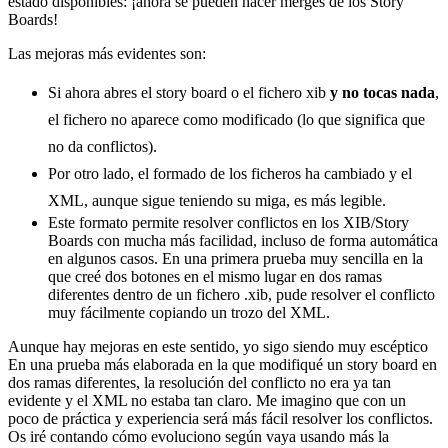
estado disponibles: ¡ahora se pueden hacer merges de los Story
Boards!
Las mejoras más evidentes son:
Si ahora abres el story board o el fichero xib
y no tocas nada
,
el fichero no aparece como modificado (lo que significa que
no da conflictos).
Por otro lado, el formado de los ficheros ha cambiado y el
XML, aunque sigue teniendo su miga, es más legible.
Este formato permite resolver conflictos en los XIB/Story
Boards con mucha más facilidad, incluso de forma automática
en algunos casos. En una primera prueba muy sencilla en la
que creé dos botones en el mismo lugar en dos ramas
diferentes dentro de un fichero .xib, pude resolver el conflicto
muy fácilmente copiando un trozo del XML.
Aunque hay mejoras en este sentido, yo sigo siendo muy escéptico
En una prueba más elaborada en la que modifiqué un story board en
dos ramas diferentes, la resolución del conflicto no era ya tan
evidente y el XML no estaba tan claro. Me imagino que con un
poco de práctica y experiencia será más fácil resolver los conflictos.
Os iré contando cómo evoluciono según vaya usando más la