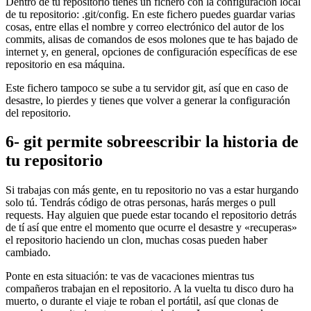
Dentro de tu repositorio tienes un fichero con la configuración local
de tu repositorio: .git/config. En este fichero puedes guardar varias
cosas, entre ellas el nombre y correo electrónico del autor de los
commits, alisas de comandos de esos molones que te has bajado de
internet y, en general, opciones de configuración específicas de ese
repositorio en esa máquina.
Este fichero tampoco se sube a tu servidor git, así que en caso de
desastre, lo pierdes y tienes que volver a generar la configuración
del repositorio.
6- git permite sobreescribir la historia de
tu repositorio
Si trabajas con más gente, en tu repositorio no vas a estar hurgando
solo tú. Tendrás código de otras personas, harás merges o pull
requests. Hay alguien que puede estar tocando el repositorio detrás
de tí así que entre el momento que ocurre el desastre y «recuperas»
el repositorio haciendo un clon, muchas cosas pueden haber
cambiado.
Ponte en esta situación: te vas de vacaciones mientras tus
compañeros trabajan en el repositorio. A la vuelta tu disco duro ha
muerto, o durante el viaje te roban el portátil, así que clonas de