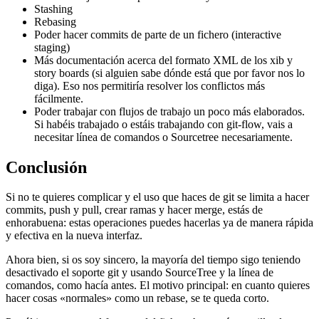
Stashing
Rebasing
Poder hacer commits de parte de un fichero (interactive
staging)
Más documentación acerca del formato XML de los xib y
story boards (si alguien sabe dónde está que por favor nos lo
diga). Eso nos permitiría resolver los conflictos más
fácilmente.
Poder trabajar con flujos de trabajo un poco más elaborados.
Si habéis trabajado o estáis trabajando con git-flow, vais a
necesitar línea de comandos o Sourcetree necesariamente.
Conclusión
Si no te quieres complicar y el uso que haces de git se limita a hacer
commits, push y pull, crear ramas y hacer merge, estás de
enhorabuena: estas operaciones puedes hacerlas ya de manera rápida
y efectiva en la nueva interfaz.
Ahora bien, si os soy sincero, la mayoría del tiempo sigo teniendo
desactivado el soporte git y usando SourceTree y la línea de
comandos, como hacía antes. El motivo principal: en cuanto quieres
hacer cosas «normales» como un rebase, se te queda corto.