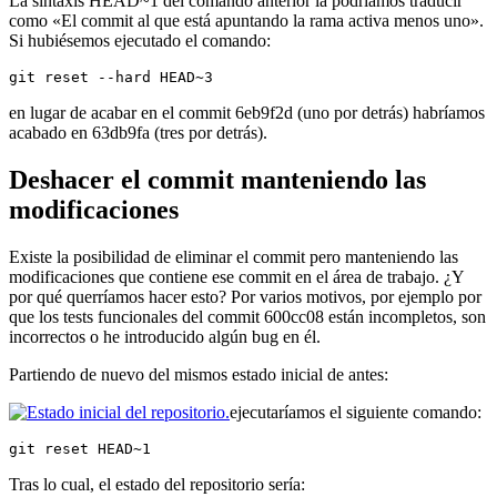
La sintaxis HEAD~1 del comando anterior la podríamos traducir
como «El commit al que está apuntando la rama activa menos uno».
Si hubiésemos ejecutado el comando:
git reset --hard HEAD~3
en lugar de acabar en el commit 6eb9f2d (uno por detrás) habríamos
acabado en 63db9fa (tres por detrás).
Deshacer el commit manteniendo las
modificaciones
Existe la posibilidad de eliminar el commit pero manteniendo las
modificaciones que contiene ese commit en el área de trabajo. ¿Y
por qué querríamos hacer esto? Por varios motivos, por ejemplo por
que los tests funcionales del commit 600cc08 están incompletos, son
incorrectos o he introducido algún bug en él.
Partiendo de nuevo del mismos estado inicial de antes:
ejecutaríamos el siguiente comando:
git reset HEAD~1
Tras lo cual, el estado del repositorio sería: