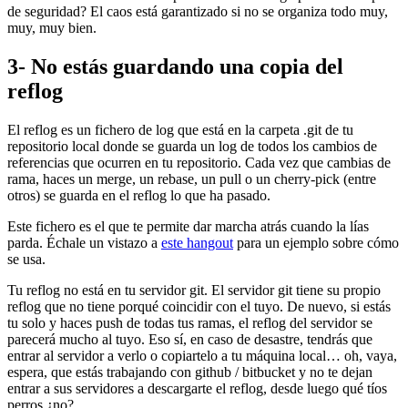
de seguridad? El caos está garantizado si no se organiza todo muy,
muy, muy bien.
3- No estás guardando una copia del
reflog
El reflog es un fichero de log que está en la carpeta .git de tu
repositorio local donde se guarda un log de todos los cambios de
referencias que ocurren en tu repositorio. Cada vez que cambias de
rama, haces un merge, un rebase, un pull o un cherry-pick (entre
otros) se guarda en el reflog lo que ha pasado.
Este fichero es el que te permite dar marcha atrás cuando la lías
parda. Échale un vistazo a
este hangout
para un ejemplo sobre cómo
se usa.
Tu reflog no está en tu servidor git. El servidor git tiene su propio
reflog que no tiene porqué coincidir con el tuyo. De nuevo, si estás
tu solo y haces push de todas tus ramas, el reflog del servidor se
parecerá mucho al tuyo. Eso sí, en caso de desastre, tendrás que
entrar al servidor a verlo o copiartelo a tu máquina local… oh, vaya,
espera, que estás trabajando con github / bitbucket y no te dejan
entrar a sus servidores a descargarte el reflog, desde luego qué tíos
perros ¿no?.