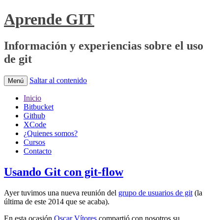
Aprende GIT
Información y experiencias sobre el uso
de git
Saltar al contenido
Menú
Inicio
Bitbucket
Github
XCode
¿Quienes somos?
Cursos
Contacto
Usando Git con git-flow
Ayer tuvimos una nueva reunión del
grupo de usuarios de git
(la
última de este 2014 que se acaba).
En esta ocasión
Oscar Vítores
compartió con nosotros su