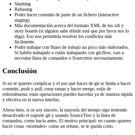
Stashing
Rebasing
Poder hacer commits de parte de un fichero (interactive
staging)
Más documentación acerca del formato XML de los xib y
story boards (si alguien sabe dónde está que por favor nos lo
diga). Eso nos permitiría resolver los conflictos más
fácilmente.
Poder trabajar con flujos de trabajo un poco más elaborados.
Si habéis trabajado o estáis trabajando con git-flow, vais a
necesitar línea de comandos o Sourcetree necesariamente.
Conclusión
Si no te quieres complicar y el uso que haces de git se limita a hacer
commits, push y pull, crear ramas y hacer merge, estás de
enhorabuena: estas operaciones puedes hacerlas ya de manera rápida
y efectiva en la nueva interfaz.
Ahora bien, si os soy sincero, la mayoría del tiempo sigo teniendo
desactivado el soporte git y usando SourceTree y la línea de
comandos, como hacía antes. El motivo principal: en cuanto quieres
hacer cosas «normales» como un rebase, se te queda corto.