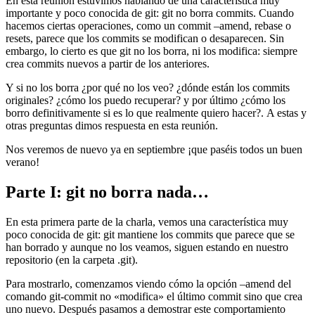
En esta reunión estuvimos hablando de una característica muy
importante y poco conocida de git: git no borra commits. Cuando
hacemos ciertas operaciones, como un commit –amend, rebase o
resets, parece que los commits se modifican o desaparecen. Sin
embargo, lo cierto es que git no los borra, ni los modifica: siempre
crea commits nuevos a partir de los anteriores.
Y si no los borra ¿por qué no los veo? ¿dónde están los commits
originales? ¿cómo los puedo recuperar? y por último ¿cómo los
borro definitivamente si es lo que realmente quiero hacer?. A estas y
otras preguntas dimos respuesta en esta reunión.
Nos veremos de nuevo ya en septiembre ¡que paséis todos un buen
verano!
Parte I: git no borra nada…
En esta primera parte de la charla, vemos una característica muy
poco conocida de git: git mantiene los commits que parece que se
han borrado y aunque no los veamos, siguen estando en nuestro
repositorio (en la carpeta .git).
Para mostrarlo, comenzamos viendo cómo la opción –amend del
comando git-commit no «modifica» el último commit sino que crea
uno nuevo. Después pasamos a demostrar este comportamiento