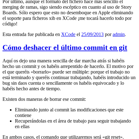
Por último, aunque el formato del fichero hace más sencillo el
merging de ramas, sigo siendo escéptico en cuanto al uso de Story
Boards. Sólo espero que esto no desemboque en Apple eliminando
el soporte para ficheros xib en XCode ¡me tocará hacerlo todo por
código!
Esta entrada fue publicada en
XCode
el
25/09/2013
por
admin
.
Cómo deshacer el último commit en git
Aquí os dejo una manera sencilla de dar marcha atrás si habéis
hecho un commit y os habéis arrepentido de hacerlo. El motivo por
el que queréis «borrarlo» puede ser múltiple: porque el trabajo no
está terminado y queréis continuar trabajando, habéis introducido un
bug sin daos cuenta o sencillamente os habéis equivocado y lo
habéis hecho antes de tiempo.
Existen dos maneras de borrar ese commit:
Eliminando junto al commit las modificaciones que este
contiene
Recuperándolas en el área de trabajo para seguir trabajando
en ellas
En ambos casos, el comando que utilizaremos será «git reset».