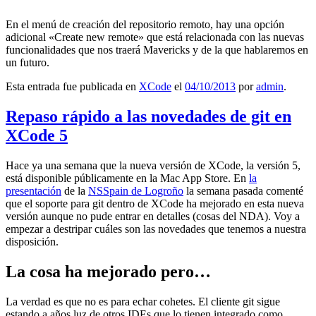
En el menú de creación del repositorio remoto, hay una opción
adicional «Create new remote» que está relacionada con las nuevas
funcionalidades que nos traerá Mavericks y de la que hablaremos en
un futuro.
Esta entrada fue publicada en
XCode
el
04/10/2013
por
admin
.
Repaso rápido a las novedades de git en
XCode 5
Hace ya una semana que la nueva versión de XCode, la versión 5,
está disponible públicamente en la Mac App Store. En
la
presentación
de la
NSSpain de Logroño
la semana pasada comenté
que el soporte para git dentro de XCode ha mejorado en esta nueva
versión aunque no pude entrar en detalles (cosas del NDA). Voy a
empezar a destripar cuáles son las novedades que tenemos a nuestra
disposición.
La cosa ha mejorado pero…
La verdad es que no es para echar cohetes. El cliente git sigue
estando a años luz de otros IDEs que lo tienen integrado como