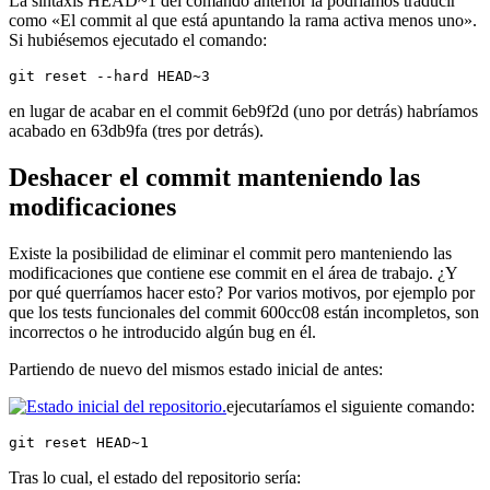
La sintaxis HEAD~1 del comando anterior la podríamos traducir
como «El commit al que está apuntando la rama activa menos uno».
Si hubiésemos ejecutado el comando:
git reset --hard HEAD~3
en lugar de acabar en el commit 6eb9f2d (uno por detrás) habríamos
acabado en 63db9fa (tres por detrás).
Deshacer el commit manteniendo las
modificaciones
Existe la posibilidad de eliminar el commit pero manteniendo las
modificaciones que contiene ese commit en el área de trabajo. ¿Y
por qué querríamos hacer esto? Por varios motivos, por ejemplo por
que los tests funcionales del commit 600cc08 están incompletos, son
incorrectos o he introducido algún bug en él.
Partiendo de nuevo del mismos estado inicial de antes:
ejecutaríamos el siguiente comando:
git reset HEAD~1
Tras lo cual, el estado del repositorio sería: