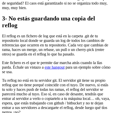
de seguridad? El caos está garantizado si no se organiza todo muy,
muy, muy bien.
3- No estás guardando una copia del
reflog
El reflog es un fichero de log que está en la carpeta .git de tu
repositorio local donde se guarda un log de todos los cambios de
referencias que ocurren en tu repositorio. Cada vez que cambias de
rama, haces un merge, un rebase, un pull o un cherry-pick (entre
otros) se guarda en el reflog lo que ha pasado.
Este fichero es el que te permite dar marcha atrás cuando la lías
parda. Échale un vistazo a
este hangout
para un ejemplo sobre cómo
se usa.
Tu reflog no está en tu servidor git. El servidor git tiene su propio
reflog que no tiene porqué coincidir con el tuyo. De nuevo, si estás
tu solo y haces push de todas tus ramas, el reflog del servidor se
parecerá mucho al tuyo. Eso sí, en caso de desastre, tendrás que
entrar al servidor a verlo o copiartelo a tu máquina local… oh, vaya,
espera, que estás trabajando con github / bitbucket y no te dejan
entrar a sus servidores a descargarte el reflog, desde luego qué tíos
perros ¿no?.