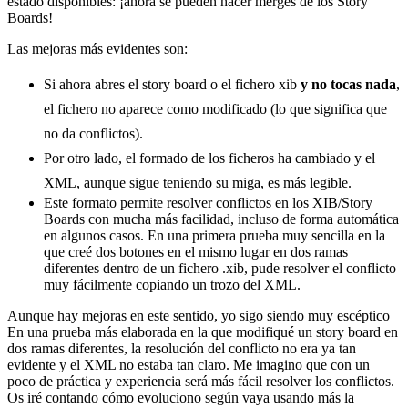
estado disponibles: ¡ahora se pueden hacer merges de los Story
Boards!
Las mejoras más evidentes son:
Si ahora abres el story board o el fichero xib
y no tocas nada
,
el fichero no aparece como modificado (lo que significa que
no da conflictos).
Por otro lado, el formado de los ficheros ha cambiado y el
XML, aunque sigue teniendo su miga, es más legible.
Este formato permite resolver conflictos en los XIB/Story
Boards con mucha más facilidad, incluso de forma automática
en algunos casos. En una primera prueba muy sencilla en la
que creé dos botones en el mismo lugar en dos ramas
diferentes dentro de un fichero .xib, pude resolver el conflicto
muy fácilmente copiando un trozo del XML.
Aunque hay mejoras en este sentido, yo sigo siendo muy escéptico
En una prueba más elaborada en la que modifiqué un story board en
dos ramas diferentes, la resolución del conflicto no era ya tan
evidente y el XML no estaba tan claro. Me imagino que con un
poco de práctica y experiencia será más fácil resolver los conflictos.
Os iré contando cómo evoluciono según vaya usando más la