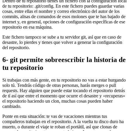
Dentro de tu repositorio tienes un fichero con la configuración local
de tu repositorio: .git/config. En este fichero puedes guardar varias
cosas, entre ellas el nombre y correo electrónico del autor de los
commits, alisas de comandos de esos molones que te has bajado de
internet y, en general, opciones de configuración específicas de ese
repositorio en esa máquina.
Este fichero tampoco se sube a tu servidor git, así que en caso de
desastre, lo pierdes y tienes que volver a generar la configuración
del repositorio.
6- git permite sobreescribir la historia de
tu repositorio
Si trabajas con más gente, en tu repositorio no vas a estar hurgando
solo tú. Tendrás código de otras personas, harás merges o pull
requests. Hay alguien que puede estar tocando el repositorio detrás
de tí así que entre el momento que ocurre el desastre y «recuperas»
el repositorio haciendo un clon, muchas cosas pueden haber
cambiado.
Ponte en esta situación: te vas de vacaciones mientras tus
compañeros trabajan en el repositorio. A la vuelta tu disco duro ha
muerto, o durante el viaje te roban el portátil, así que clonas de