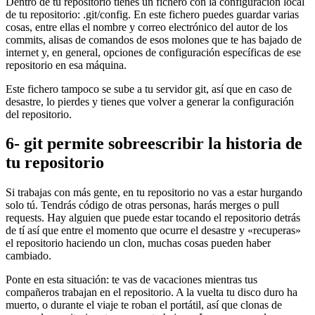
Dentro de tu repositorio tienes un fichero con la configuración local
de tu repositorio: .git/config. En este fichero puedes guardar varias
cosas, entre ellas el nombre y correo electrónico del autor de los
commits, alisas de comandos de esos molones que te has bajado de
internet y, en general, opciones de configuración específicas de ese
repositorio en esa máquina.
Este fichero tampoco se sube a tu servidor git, así que en caso de
desastre, lo pierdes y tienes que volver a generar la configuración
del repositorio.
6- git permite sobreescribir la historia de
tu repositorio
Si trabajas con más gente, en tu repositorio no vas a estar hurgando
solo tú. Tendrás código de otras personas, harás merges o pull
requests. Hay alguien que puede estar tocando el repositorio detrás
de tí así que entre el momento que ocurre el desastre y «recuperas»
el repositorio haciendo un clon, muchas cosas pueden haber
cambiado.
Ponte en esta situación: te vas de vacaciones mientras tus
compañeros trabajan en el repositorio. A la vuelta tu disco duro ha
muerto, o durante el viaje te roban el portátil, así que clonas de