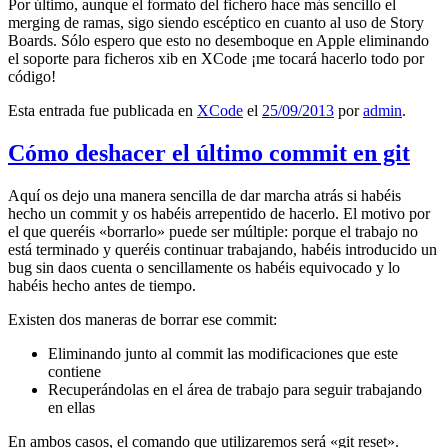
Por último, aunque el formato del fichero hace más sencillo el
merging de ramas, sigo siendo escéptico en cuanto al uso de Story
Boards. Sólo espero que esto no desemboque en Apple eliminando
el soporte para ficheros xib en XCode ¡me tocará hacerlo todo por
código!
Esta entrada fue publicada en
XCode
el
25/09/2013
por
admin
.
Cómo deshacer el último commit en git
Aquí os dejo una manera sencilla de dar marcha atrás si habéis
hecho un commit y os habéis arrepentido de hacerlo. El motivo por
el que queréis «borrarlo» puede ser múltiple: porque el trabajo no
está terminado y queréis continuar trabajando, habéis introducido un
bug sin daos cuenta o sencillamente os habéis equivocado y lo
habéis hecho antes de tiempo.
Existen dos maneras de borrar ese commit:
Eliminando junto al commit las modificaciones que este
contiene
Recuperándolas en el área de trabajo para seguir trabajando
en ellas
En ambos casos, el comando que utilizaremos será «git reset».