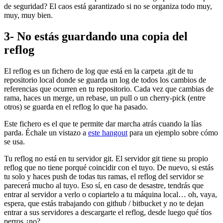
de seguridad? El caos está garantizado si no se organiza todo muy,
muy, muy bien.
3- No estás guardando una copia del
reflog
El reflog es un fichero de log que está en la carpeta .git de tu
repositorio local donde se guarda un log de todos los cambios de
referencias que ocurren en tu repositorio. Cada vez que cambias de
rama, haces un merge, un rebase, un pull o un cherry-pick (entre
otros) se guarda en el reflog lo que ha pasado.
Este fichero es el que te permite dar marcha atrás cuando la lías
parda. Échale un vistazo a
este hangout
para un ejemplo sobre cómo
se usa.
Tu reflog no está en tu servidor git. El servidor git tiene su propio
reflog que no tiene porqué coincidir con el tuyo. De nuevo, si estás
tu solo y haces push de todas tus ramas, el reflog del servidor se
parecerá mucho al tuyo. Eso sí, en caso de desastre, tendrás que
entrar al servidor a verlo o copiartelo a tu máquina local… oh, vaya,
espera, que estás trabajando con github / bitbucket y no te dejan
entrar a sus servidores a descargarte el reflog, desde luego qué tíos
perros ¿no?.