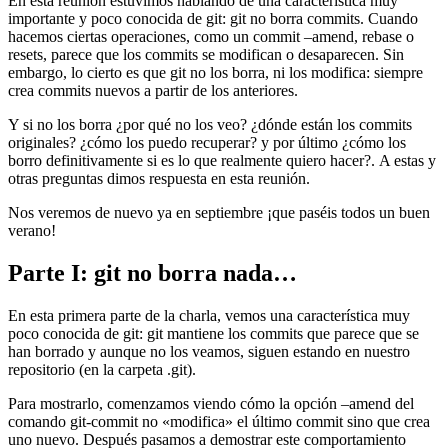
En esta reunión estuvimos hablando de una característica muy
importante y poco conocida de git: git no borra commits. Cuando
hacemos ciertas operaciones, como un commit –amend, rebase o
resets, parece que los commits se modifican o desaparecen. Sin
embargo, lo cierto es que git no los borra, ni los modifica: siempre
crea commits nuevos a partir de los anteriores.
Y si no los borra ¿por qué no los veo? ¿dónde están los commits
originales? ¿cómo los puedo recuperar? y por último ¿cómo los
borro definitivamente si es lo que realmente quiero hacer?. A estas y
otras preguntas dimos respuesta en esta reunión.
Nos veremos de nuevo ya en septiembre ¡que paséis todos un buen
verano!
Parte I: git no borra nada…
En esta primera parte de la charla, vemos una característica muy
poco conocida de git: git mantiene los commits que parece que se
han borrado y aunque no los veamos, siguen estando en nuestro
repositorio (en la carpeta .git).
Para mostrarlo, comenzamos viendo cómo la opción –amend del
comando git-commit no «modifica» el último commit sino que crea
uno nuevo. Después pasamos a demostrar este comportamiento