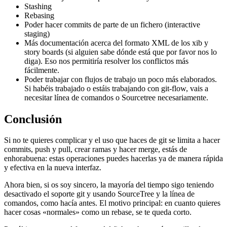
Stashing
Rebasing
Poder hacer commits de parte de un fichero (interactive
staging)
Más documentación acerca del formato XML de los xib y
story boards (si alguien sabe dónde está que por favor nos lo
diga). Eso nos permitiría resolver los conflictos más
fácilmente.
Poder trabajar con flujos de trabajo un poco más elaborados.
Si habéis trabajado o estáis trabajando con git-flow, vais a
necesitar línea de comandos o Sourcetree necesariamente.
Conclusión
Si no te quieres complicar y el uso que haces de git se limita a hacer
commits, push y pull, crear ramas y hacer merge, estás de
enhorabuena: estas operaciones puedes hacerlas ya de manera rápida
y efectiva en la nueva interfaz.
Ahora bien, si os soy sincero, la mayoría del tiempo sigo teniendo
desactivado el soporte git y usando SourceTree y la línea de
comandos, como hacía antes. El motivo principal: en cuanto quieres
hacer cosas «normales» como un rebase, se te queda corto.