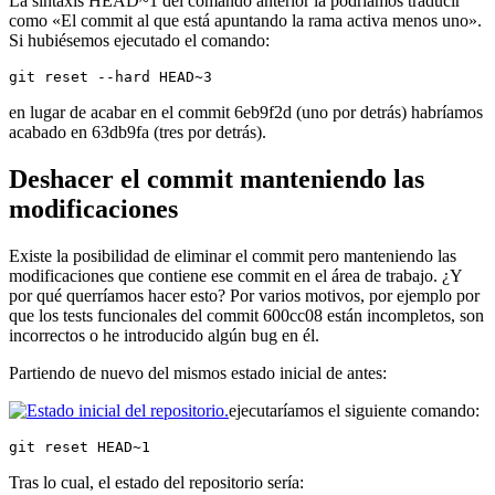
La sintaxis HEAD~1 del comando anterior la podríamos traducir
como «El commit al que está apuntando la rama activa menos uno».
Si hubiésemos ejecutado el comando:
git reset --hard HEAD~3
en lugar de acabar en el commit 6eb9f2d (uno por detrás) habríamos
acabado en 63db9fa (tres por detrás).
Deshacer el commit manteniendo las
modificaciones
Existe la posibilidad de eliminar el commit pero manteniendo las
modificaciones que contiene ese commit en el área de trabajo. ¿Y
por qué querríamos hacer esto? Por varios motivos, por ejemplo por
que los tests funcionales del commit 600cc08 están incompletos, son
incorrectos o he introducido algún bug en él.
Partiendo de nuevo del mismos estado inicial de antes:
ejecutaríamos el siguiente comando:
git reset HEAD~1
Tras lo cual, el estado del repositorio sería: