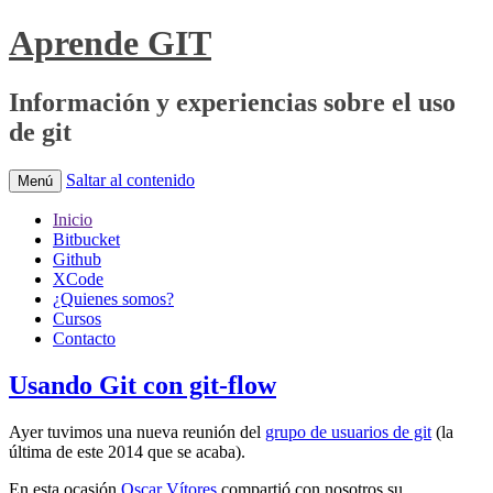
Aprende GIT
Información y experiencias sobre el uso
de git
Saltar al contenido
Menú
Inicio
Bitbucket
Github
XCode
¿Quienes somos?
Cursos
Contacto
Usando Git con git-flow
Ayer tuvimos una nueva reunión del
grupo de usuarios de git
(la
última de este 2014 que se acaba).
En esta ocasión
Oscar Vítores
compartió con nosotros su