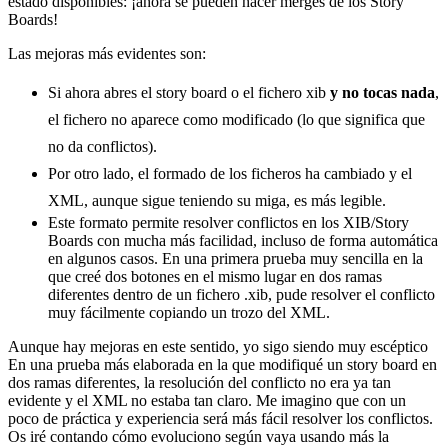
estado disponibles: ¡ahora se pueden hacer merges de los Story
Boards!
Las mejoras más evidentes son:
Si ahora abres el story board o el fichero xib
y no tocas nada
,
el fichero no aparece como modificado (lo que significa que
no da conflictos).
Por otro lado, el formado de los ficheros ha cambiado y el
XML, aunque sigue teniendo su miga, es más legible.
Este formato permite resolver conflictos en los XIB/Story
Boards con mucha más facilidad, incluso de forma automática
en algunos casos. En una primera prueba muy sencilla en la
que creé dos botones en el mismo lugar en dos ramas
diferentes dentro de un fichero .xib, pude resolver el conflicto
muy fácilmente copiando un trozo del XML.
Aunque hay mejoras en este sentido, yo sigo siendo muy escéptico
En una prueba más elaborada en la que modifiqué un story board en
dos ramas diferentes, la resolución del conflicto no era ya tan
evidente y el XML no estaba tan claro. Me imagino que con un
poco de práctica y experiencia será más fácil resolver los conflictos.
Os iré contando cómo evoluciono según vaya usando más la