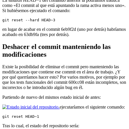
La sintaxis HEAD~1 del comando anterior la podríamos traducir
como «El commit al que está apuntando la rama activa menos uno».
Si hubiésemos ejecutado el comando:
git reset --hard HEAD~3
en lugar de acabar en el commit 6eb9f2d (uno por detrás) habríamos
acabado en 63db9fa (tres por detrás).
Deshacer el commit manteniendo las
modificaciones
Existe la posibilidad de eliminar el commit pero manteniendo las
modificaciones que contiene ese commit en el área de trabajo. ¿Y
por qué querríamos hacer esto? Por varios motivos, por ejemplo por
que los tests funcionales del commit 600cc08 están incompletos, son
incorrectos o he introducido algún bug en él.
Partiendo de nuevo del mismos estado inicial de antes:
ejecutaríamos el siguiente comando:
git reset HEAD~1
Tras lo cual, el estado del repositorio sería: