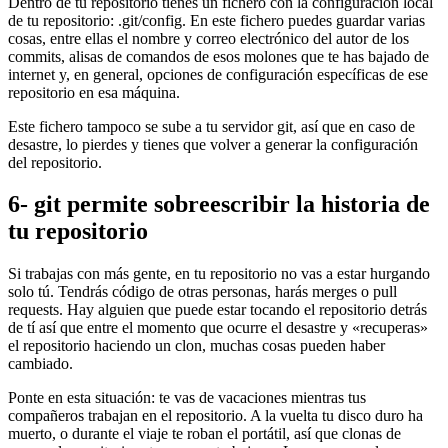
Dentro de tu repositorio tienes un fichero con la configuración local
de tu repositorio: .git/config. En este fichero puedes guardar varias
cosas, entre ellas el nombre y correo electrónico del autor de los
commits, alisas de comandos de esos molones que te has bajado de
internet y, en general, opciones de configuración específicas de ese
repositorio en esa máquina.
Este fichero tampoco se sube a tu servidor git, así que en caso de
desastre, lo pierdes y tienes que volver a generar la configuración
del repositorio.
6- git permite sobreescribir la historia de
tu repositorio
Si trabajas con más gente, en tu repositorio no vas a estar hurgando
solo tú. Tendrás código de otras personas, harás merges o pull
requests. Hay alguien que puede estar tocando el repositorio detrás
de tí así que entre el momento que ocurre el desastre y «recuperas»
el repositorio haciendo un clon, muchas cosas pueden haber
cambiado.
Ponte en esta situación: te vas de vacaciones mientras tus
compañeros trabajan en el repositorio. A la vuelta tu disco duro ha
muerto, o durante el viaje te roban el portátil, así que clonas de