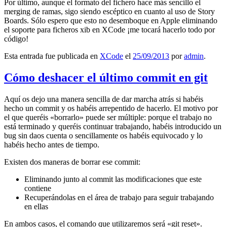
Por último, aunque el formato del fichero hace más sencillo el
merging de ramas, sigo siendo escéptico en cuanto al uso de Story
Boards. Sólo espero que esto no desemboque en Apple eliminando
el soporte para ficheros xib en XCode ¡me tocará hacerlo todo por
código!
Esta entrada fue publicada en
XCode
el
25/09/2013
por
admin
.
Cómo deshacer el último commit en git
Aquí os dejo una manera sencilla de dar marcha atrás si habéis
hecho un commit y os habéis arrepentido de hacerlo. El motivo por
el que queréis «borrarlo» puede ser múltiple: porque el trabajo no
está terminado y queréis continuar trabajando, habéis introducido un
bug sin daos cuenta o sencillamente os habéis equivocado y lo
habéis hecho antes de tiempo.
Existen dos maneras de borrar ese commit:
Eliminando junto al commit las modificaciones que este
contiene
Recuperándolas en el área de trabajo para seguir trabajando
en ellas
En ambos casos, el comando que utilizaremos será «git reset».