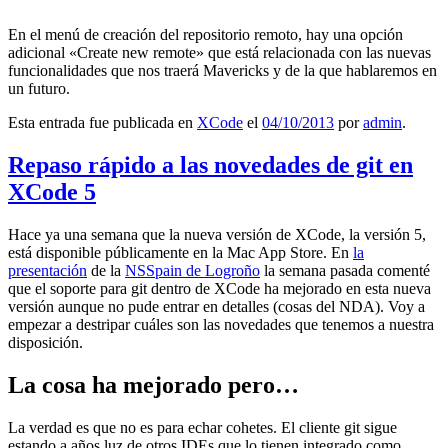
En el menú de creación del repositorio remoto, hay una opción
adicional «Create new remote» que está relacionada con las nuevas
funcionalidades que nos traerá Mavericks y de la que hablaremos en
un futuro.
Esta entrada fue publicada en
XCode
el
04/10/2013
por
admin
.
Repaso rápido a las novedades de git en
XCode 5
Hace ya una semana que la nueva versión de XCode, la versión 5,
está disponible públicamente en la Mac App Store. En
la
presentación
de la
NSSpain de Logroño
la semana pasada comenté
que el soporte para git dentro de XCode ha mejorado en esta nueva
versión aunque no pude entrar en detalles (cosas del NDA). Voy a
empezar a destripar cuáles son las novedades que tenemos a nuestra
disposición.
La cosa ha mejorado pero…
La verdad es que no es para echar cohetes. El cliente git sigue
estando a años luz de otros IDEs que lo tienen integrado como