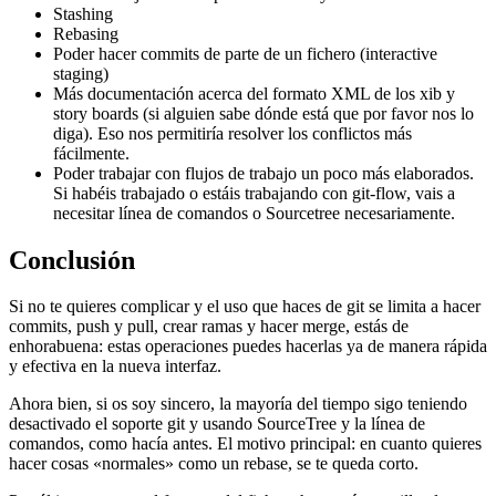
Stashing
Rebasing
Poder hacer commits de parte de un fichero (interactive
staging)
Más documentación acerca del formato XML de los xib y
story boards (si alguien sabe dónde está que por favor nos lo
diga). Eso nos permitiría resolver los conflictos más
fácilmente.
Poder trabajar con flujos de trabajo un poco más elaborados.
Si habéis trabajado o estáis trabajando con git-flow, vais a
necesitar línea de comandos o Sourcetree necesariamente.
Conclusión
Si no te quieres complicar y el uso que haces de git se limita a hacer
commits, push y pull, crear ramas y hacer merge, estás de
enhorabuena: estas operaciones puedes hacerlas ya de manera rápida
y efectiva en la nueva interfaz.
Ahora bien, si os soy sincero, la mayoría del tiempo sigo teniendo
desactivado el soporte git y usando SourceTree y la línea de
comandos, como hacía antes. El motivo principal: en cuanto quieres
hacer cosas «normales» como un rebase, se te queda corto.