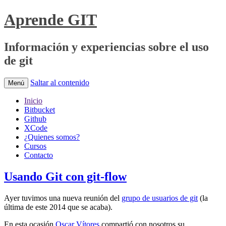
Aprende GIT
Información y experiencias sobre el uso
de git
Saltar al contenido
Menú
Inicio
Bitbucket
Github
XCode
¿Quienes somos?
Cursos
Contacto
Usando Git con git-flow
Ayer tuvimos una nueva reunión del
grupo de usuarios de git
(la
última de este 2014 que se acaba).
En esta ocasión
Oscar Vítores
compartió con nosotros su