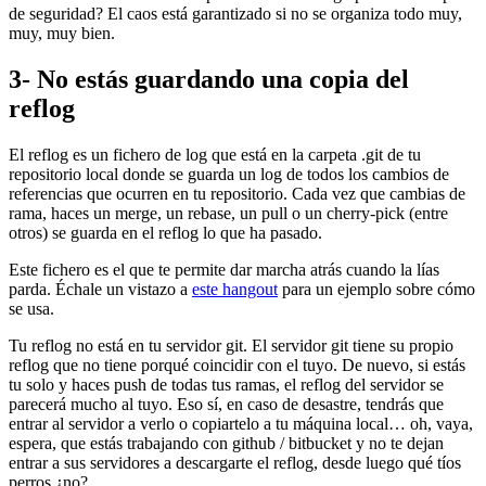
de seguridad? El caos está garantizado si no se organiza todo muy,
muy, muy bien.
3- No estás guardando una copia del
reflog
El reflog es un fichero de log que está en la carpeta .git de tu
repositorio local donde se guarda un log de todos los cambios de
referencias que ocurren en tu repositorio. Cada vez que cambias de
rama, haces un merge, un rebase, un pull o un cherry-pick (entre
otros) se guarda en el reflog lo que ha pasado.
Este fichero es el que te permite dar marcha atrás cuando la lías
parda. Échale un vistazo a
este hangout
para un ejemplo sobre cómo
se usa.
Tu reflog no está en tu servidor git. El servidor git tiene su propio
reflog que no tiene porqué coincidir con el tuyo. De nuevo, si estás
tu solo y haces push de todas tus ramas, el reflog del servidor se
parecerá mucho al tuyo. Eso sí, en caso de desastre, tendrás que
entrar al servidor a verlo o copiartelo a tu máquina local… oh, vaya,
espera, que estás trabajando con github / bitbucket y no te dejan
entrar a sus servidores a descargarte el reflog, desde luego qué tíos
perros ¿no?.