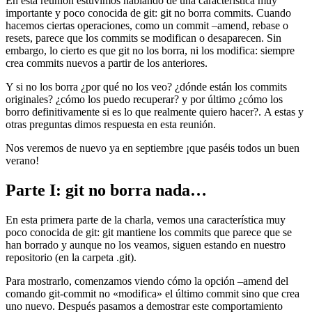
En esta reunión estuvimos hablando de una característica muy
importante y poco conocida de git: git no borra commits. Cuando
hacemos ciertas operaciones, como un commit –amend, rebase o
resets, parece que los commits se modifican o desaparecen. Sin
embargo, lo cierto es que git no los borra, ni los modifica: siempre
crea commits nuevos a partir de los anteriores.
Y si no los borra ¿por qué no los veo? ¿dónde están los commits
originales? ¿cómo los puedo recuperar? y por último ¿cómo los
borro definitivamente si es lo que realmente quiero hacer?. A estas y
otras preguntas dimos respuesta en esta reunión.
Nos veremos de nuevo ya en septiembre ¡que paséis todos un buen
verano!
Parte I: git no borra nada…
En esta primera parte de la charla, vemos una característica muy
poco conocida de git: git mantiene los commits que parece que se
han borrado y aunque no los veamos, siguen estando en nuestro
repositorio (en la carpeta .git).
Para mostrarlo, comenzamos viendo cómo la opción –amend del
comando git-commit no «modifica» el último commit sino que crea
uno nuevo. Después pasamos a demostrar este comportamiento