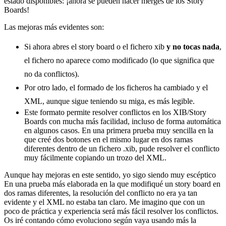
estado disponibles: ¡ahora se pueden hacer merges de los Story
Boards!
Las mejoras más evidentes son:
Si ahora abres el story board o el fichero xib
y no tocas nada
,
el fichero no aparece como modificado (lo que significa que
no da conflictos).
Por otro lado, el formado de los ficheros ha cambiado y el
XML, aunque sigue teniendo su miga, es más legible.
Este formato permite resolver conflictos en los XIB/Story
Boards con mucha más facilidad, incluso de forma automática
en algunos casos. En una primera prueba muy sencilla en la
que creé dos botones en el mismo lugar en dos ramas
diferentes dentro de un fichero .xib, pude resolver el conflicto
muy fácilmente copiando un trozo del XML.
Aunque hay mejoras en este sentido, yo sigo siendo muy escéptico
En una prueba más elaborada en la que modifiqué un story board en
dos ramas diferentes, la resolución del conflicto no era ya tan
evidente y el XML no estaba tan claro. Me imagino que con un
poco de práctica y experiencia será más fácil resolver los conflictos.
Os iré contando cómo evoluciono según vaya usando más la