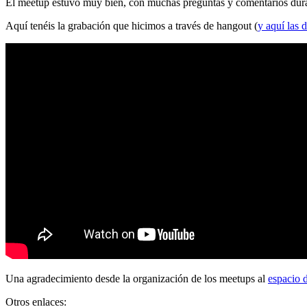
El meetup estuvo muy bien, con muchas preguntas y comentarios durante
Aquí tenéis la grabación que hicimos a través de hangout (
y aquí las d
Una agradecimiento desde la organización de los meetups al
espacio 
Otros enlaces: