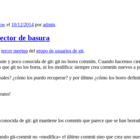
low
el
10/12/2014
por
admin
.
lector de basura
l
tercer meetup
del
grupo de usuarios de git
.
ante y poco conocida de git: git no borra commits. Cuando hacemos cie
que git no los borra, ni los modifica: siempre crea commits nuevos a par
nales? ¿cómo los puedo recuperar? y por último ¿cómo los borro definiti
erano!
 conocida de git: git mantiene los commits que parece que se han borra
ndo git-commit no «modifica» el último commit sino que crea uno nu