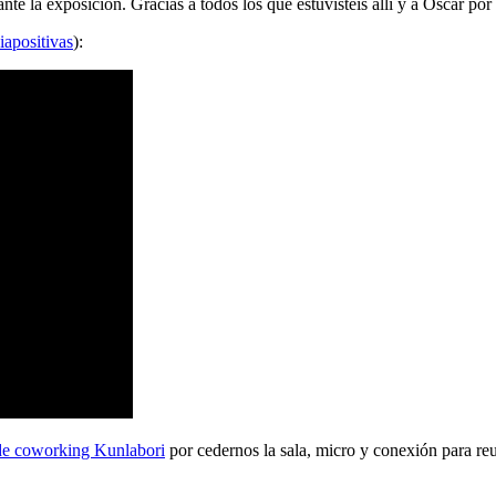
 la exposición. Gracias a todos los que estuvisteis allí y a Oscar por 
iapositivas
):
de coworking Kunlabori
por cedernos la sala, micro y conexión para reu