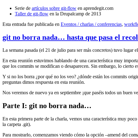
Serie de
artículos sobre git-flow
en aprendegit.com
Taller de git-flow
en la Drupalcamp de 2013
Esta entrada fue publicada en
Eventos / charlas / conferencias
,
workf
git no borra nada… hasta que pasa el reco
La semana pasada (el 21 de julio para ser más concretos) tuvo lugar e
En esta reunión estuvimos hablando de una característica muy import
que los commits se modifican o desaparecen. Sin embargo, lo cierto es 
Y si no los borra ¿por qué no los veo? ¿dónde están los commits origi
preguntas dimos respuesta en esta reunión.
Nos veremos de nuevo ya en septiembre ¡que paséis todos un buen v
Parte I: git no borra nada…
En esta primera parte de la charla, vemos una característica muy poco
la carpeta .git).
Para mostrarlo, comenzamos viendo cómo la opción –amend del coma