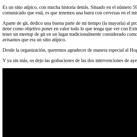
Es un sitio atípico, con mucha historia detrás. Situado en el número 5
comunicado que está, es que tenemos una barra con cervezas en el mi
Aparte de git, dedico una buena parte de mi tiempo (la mayoría) al
tiene como objetivo poner en valor todo lo que tenga que ver con Ex
tener un meetup de git en un lugar tradicionalmente considerado como 
avisamos que era un sitio atípico.
Desde la organización, queremos agradecer de manera especial al Hog
Y ya sin más, os dejo las grabaciones de las dos intervenciones de aye