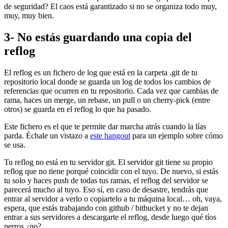
de seguridad? El caos está garantizado si no se organiza todo muy,
muy, muy bien.
3- No estás guardando una copia del
reflog
El reflog es un fichero de log que está en la carpeta .git de tu
repositorio local donde se guarda un log de todos los cambios de
referencias que ocurren en tu repositorio. Cada vez que cambias de
rama, haces un merge, un rebase, un pull o un cherry-pick (entre
otros) se guarda en el reflog lo que ha pasado.
Este fichero es el que te permite dar marcha atrás cuando la lías
parda. Échale un vistazo a
este hangout
para un ejemplo sobre cómo
se usa.
Tu reflog no está en tu servidor git. El servidor git tiene su propio
reflog que no tiene porqué coincidir con el tuyo. De nuevo, si estás
tu solo y haces push de todas tus ramas, el reflog del servidor se
parecerá mucho al tuyo. Eso sí, en caso de desastre, tendrás que
entrar al servidor a verlo o copiartelo a tu máquina local… oh, vaya,
espera, que estás trabajando con github / bitbucket y no te dejan
entrar a sus servidores a descargarte el reflog, desde luego qué tíos
perros ¿no?.