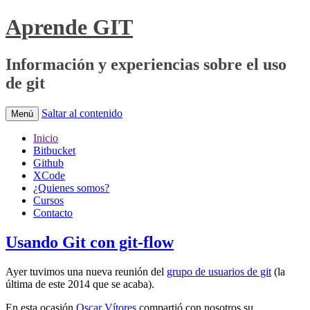
Aprende GIT
Información y experiencias sobre el uso
de git
Saltar al contenido
Menú
Inicio
Bitbucket
Github
XCode
¿Quienes somos?
Cursos
Contacto
Usando Git con git-flow
Ayer tuvimos una nueva reunión del
grupo de usuarios de git
(la
última de este 2014 que se acaba).
En esta ocasión
Oscar Vítores
compartió con nosotros su