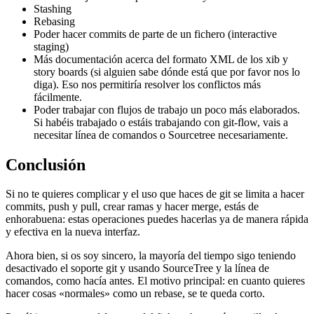
Stashing
Rebasing
Poder hacer commits de parte de un fichero (interactive
staging)
Más documentación acerca del formato XML de los xib y
story boards (si alguien sabe dónde está que por favor nos lo
diga). Eso nos permitiría resolver los conflictos más
fácilmente.
Poder trabajar con flujos de trabajo un poco más elaborados.
Si habéis trabajado o estáis trabajando con git-flow, vais a
necesitar línea de comandos o Sourcetree necesariamente.
Conclusión
Si no te quieres complicar y el uso que haces de git se limita a hacer
commits, push y pull, crear ramas y hacer merge, estás de
enhorabuena: estas operaciones puedes hacerlas ya de manera rápida
y efectiva en la nueva interfaz.
Ahora bien, si os soy sincero, la mayoría del tiempo sigo teniendo
desactivado el soporte git y usando SourceTree y la línea de
comandos, como hacía antes. El motivo principal: en cuanto quieres
hacer cosas «normales» como un rebase, se te queda corto.