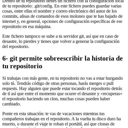
Dentro de tu repositorio tienes un fichero con la configuración local
de tu repositorio: .git/config. En este fichero puedes guardar varias
cosas, entre ellas el nombre y correo electrónico del autor de los
commits, alisas de comandos de esos molones que te has bajado de
internet y, en general, opciones de configuración específicas de ese
repositorio en esa máquina.
Este fichero tampoco se sube a tu servidor git, así que en caso de
desastre, lo pierdes y tienes que volver a generar la configuración
del repositorio.
6- git permite sobreescribir la historia de
tu repositorio
Si trabajas con más gente, en tu repositorio no vas a estar hurgando
solo tú. Tendrás código de otras personas, harás merges o pull
requests. Hay alguien que puede estar tocando el repositorio detrás
de tí así que entre el momento que ocurre el desastre y «recuperas»
el repositorio haciendo un clon, muchas cosas pueden haber
cambiado.
Ponte en esta situación: te vas de vacaciones mientras tus
compañeros trabajan en el repositorio. A la vuelta tu disco duro ha
muerto, o durante el viaje te roban el portátil, así que clonas de