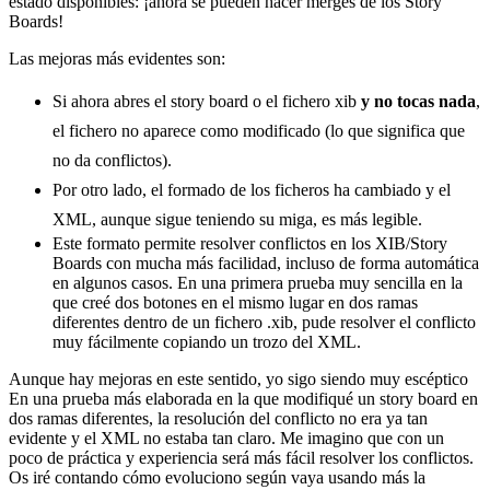
estado disponibles: ¡ahora se pueden hacer merges de los Story
Boards!
Las mejoras más evidentes son:
Si ahora abres el story board o el fichero xib
y no tocas nada
,
el fichero no aparece como modificado (lo que significa que
no da conflictos).
Por otro lado, el formado de los ficheros ha cambiado y el
XML, aunque sigue teniendo su miga, es más legible.
Este formato permite resolver conflictos en los XIB/Story
Boards con mucha más facilidad, incluso de forma automática
en algunos casos. En una primera prueba muy sencilla en la
que creé dos botones en el mismo lugar en dos ramas
diferentes dentro de un fichero .xib, pude resolver el conflicto
muy fácilmente copiando un trozo del XML.
Aunque hay mejoras en este sentido, yo sigo siendo muy escéptico
En una prueba más elaborada en la que modifiqué un story board en
dos ramas diferentes, la resolución del conflicto no era ya tan
evidente y el XML no estaba tan claro. Me imagino que con un
poco de práctica y experiencia será más fácil resolver los conflictos.
Os iré contando cómo evoluciono según vaya usando más la