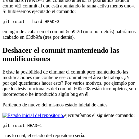
La sintaxis HEAD~1 del comando anterior la podríamos traducir
como «El commit al que está apuntando la rama activa menos uno».
Si hubiésemos ejecutado el comando:
git reset --hard HEAD~3
en lugar de acabar en el commit 6eb9f2d (uno por detrás) habríamos
acabado en 63db9fa (tres por detrás).
Deshacer el commit manteniendo las
modificaciones
Existe la posibilidad de eliminar el commit pero manteniendo las
modificaciones que contiene ese commit en el área de trabajo. ¿Y
por qué querríamos hacer esto? Por varios motivos, por ejemplo por
que los tests funcionales del commit 600cc08 están incompletos, son
incorrectos o he introducido algún bug en él.
Partiendo de nuevo del mismos estado inicial de antes:
ejecutaríamos el siguiente comando:
git reset HEAD~1
Tras lo cual, el estado del repositorio sería: