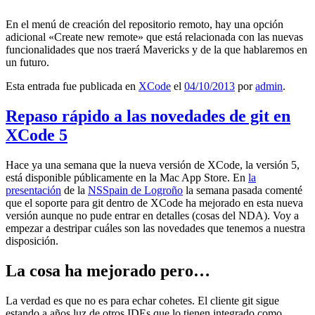
En el menú de creación del repositorio remoto, hay una opción
adicional «Create new remote» que está relacionada con las nuevas
funcionalidades que nos traerá Mavericks y de la que hablaremos en
un futuro.
Esta entrada fue publicada en
XCode
el
04/10/2013
por
admin
.
Repaso rápido a las novedades de git en
XCode 5
Hace ya una semana que la nueva versión de XCode, la versión 5,
está disponible públicamente en la Mac App Store. En
la
presentación
de la
NSSpain de Logroño
la semana pasada comenté
que el soporte para git dentro de XCode ha mejorado en esta nueva
versión aunque no pude entrar en detalles (cosas del NDA). Voy a
empezar a destripar cuáles son las novedades que tenemos a nuestra
disposición.
La cosa ha mejorado pero…
La verdad es que no es para echar cohetes. El cliente git sigue
estando a años luz de otros IDEs que lo tienen integrado como