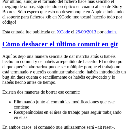
Por último, aunque el formato del fichero hace más sencillo el
merging de ramas, sigo siendo escéptico en cuanto al uso de Story
Boards. Sólo espero que esto no desemboque en Apple eliminando
el soporte para ficheros xib en XCode ¡me tocará hacerlo todo por
código!
Esta entrada fue publicada en
XCode
el
25/09/2013
por
admin
.
Cómo deshacer el último commit en git
Aquí os dejo una manera sencilla de dar marcha atrás si habéis
hecho un commit y os habéis arrepentido de hacerlo. El motivo por
el que queréis «borrarlo» puede ser múltiple: porque el trabajo no
está terminado y queréis continuar trabajando, habéis introducido un
bug sin daos cuenta o sencillamente os habéis equivocado y lo
habéis hecho antes de tiempo.
Existen dos maneras de borrar ese commit:
Eliminando junto al commit las modificaciones que este
contiene
Recuperándolas en el área de trabajo para seguir trabajando
en ellas
En ambos casos, el comando que utilizaremos será «git reset».