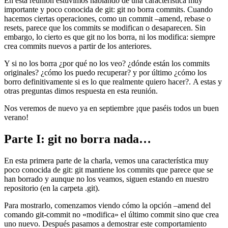
En esta reunión estuvimos hablando de una característica muy
importante y poco conocida de git: git no borra commits. Cuando
hacemos ciertas operaciones, como un commit –amend, rebase o
resets, parece que los commits se modifican o desaparecen. Sin
embargo, lo cierto es que git no los borra, ni los modifica: siempre
crea commits nuevos a partir de los anteriores.
Y si no los borra ¿por qué no los veo? ¿dónde están los commits
originales? ¿cómo los puedo recuperar? y por último ¿cómo los
borro definitivamente si es lo que realmente quiero hacer?. A estas y
otras preguntas dimos respuesta en esta reunión.
Nos veremos de nuevo ya en septiembre ¡que paséis todos un buen
verano!
Parte I: git no borra nada…
En esta primera parte de la charla, vemos una característica muy
poco conocida de git: git mantiene los commits que parece que se
han borrado y aunque no los veamos, siguen estando en nuestro
repositorio (en la carpeta .git).
Para mostrarlo, comenzamos viendo cómo la opción –amend del
comando git-commit no «modifica» el último commit sino que crea
uno nuevo. Después pasamos a demostrar este comportamiento