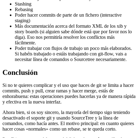
Stashing
Rebasing
Poder hacer commits de parte de un fichero (interactive
staging)
Más documentación acerca del formato XML de los xib y
story boards (si alguien sabe dónde está que por favor nos lo
diga). Eso nos permitiría resolver los conflictos más
fácilmente.
Poder trabajar con flujos de trabajo un poco más elaborados.
Si habéis trabajado o estáis trabajando con git-flow, vais a
necesitar línea de comandos o Sourcetree necesariamente.
Conclusión
Si no te quieres complicar y el uso que haces de git se limita a hacer
commits, push y pull, crear ramas y hacer merge, estás de
enhorabuena: estas operaciones puedes hacerlas ya de manera rápida
y efectiva en la nueva interfaz.
Ahora bien, si os soy sincero, la mayoría del tiempo sigo teniendo
desactivado el soporte git y usando SourceTree y la línea de
comandos, como hacía antes. El motivo principal: en cuanto quieres
hacer cosas «normales» como un rebase, se te queda corto.