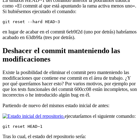
La sintaxis HEAD~1 del comando anterior la podríamos traducir
como «El commit al que está apuntando la rama activa menos uno».
Si hubiésemos ejecutado el comando:
git reset --hard HEAD~3
en lugar de acabar en el commit 6eb9f2d (uno por detrás) habríamos
acabado en 63db9fa (tres por detrás).
Deshacer el commit manteniendo las
modificaciones
Existe la posibilidad de eliminar el commit pero manteniendo las
modificaciones que contiene ese commit en el área de trabajo. ¿Y
por qué querríamos hacer esto? Por varios motivos, por ejemplo por
que los tests funcionales del commit 600cc08 están incompletos, son
incorrectos o he introducido algún bug en él.
Partiendo de nuevo del mismos estado inicial de antes:
ejecutaríamos el siguiente comando:
git reset HEAD~1
Tras lo cual, el estado del repositorio sería: