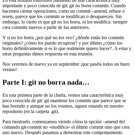
En esta reunión estuvimos hablando de una característica muy
importante y poco conocida de git: git no borra commits. Cuando
hacemos ciertas operaciones, como un commit –amend, rebase o
resets, parece que los commits se modifican o desaparecen. Sin
embargo, lo cierto es que git no los borra, ni los modifica: siempre
crea commits nuevos a partir de los anteriores.
Y si no los borra ¿por qué no los veo? ¿dónde están los commits
originales? ¿cómo los puedo recuperar? y por último ¿cómo los
borro definitivamente si es lo que realmente quiero hacer?. A estas y
otras preguntas dimos respuesta en esta reunión.
Nos veremos de nuevo ya en septiembre ¡que paséis todos un buen
verano!
Parte I: git no borra nada…
En esta primera parte de la charla, vemos una característica muy
poco conocida de git: git mantiene los commits que parece que se
han borrado y aunque no los veamos, siguen estando en nuestro
repositorio (en la carpeta .git).
Para mostrarlo, comenzamos viendo cómo la opción –amend del
comando git-commit no «modifica» el último commit sino que crea
uno nuevo. Después pasamos a demostrar este comportamiento