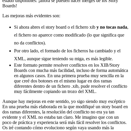
estado disponibles: ¡ahora se pueden hacer merges de los Story
Boards!
Las mejoras más evidentes son:
Si ahora abres el story board o el fichero xib
y no tocas nada
,
el fichero no aparece como modificado (lo que significa que
no da conflictos).
Por otro lado, el formado de los ficheros ha cambiado y el
XML, aunque sigue teniendo su miga, es más legible.
Este formato permite resolver conflictos en los XIB/Story
Boards con mucha más facilidad, incluso de forma automática
en algunos casos. En una primera prueba muy sencilla en la
que creé dos botones en el mismo lugar en dos ramas
diferentes dentro de un fichero .xib, pude resolver el conflicto
muy fácilmente copiando un trozo del XML.
Aunque hay mejoras en este sentido, yo sigo siendo muy escéptico
En una prueba más elaborada en la que modifiqué un story board en
dos ramas diferentes, la resolución del conflicto no era ya tan
evidente y el XML no estaba tan claro. Me imagino que con un
poco de práctica y experiencia será más fácil resolver los conflictos.
Os iré contando cómo evoluciono según vaya usando más la