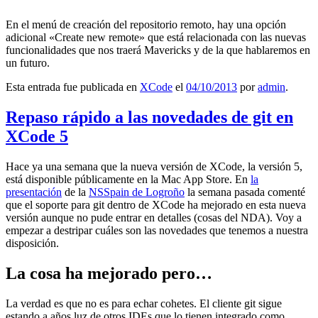
En el menú de creación del repositorio remoto, hay una opción
adicional «Create new remote» que está relacionada con las nuevas
funcionalidades que nos traerá Mavericks y de la que hablaremos en
un futuro.
Esta entrada fue publicada en
XCode
el
04/10/2013
por
admin
.
Repaso rápido a las novedades de git en
XCode 5
Hace ya una semana que la nueva versión de XCode, la versión 5,
está disponible públicamente en la Mac App Store. En
la
presentación
de la
NSSpain de Logroño
la semana pasada comenté
que el soporte para git dentro de XCode ha mejorado en esta nueva
versión aunque no pude entrar en detalles (cosas del NDA). Voy a
empezar a destripar cuáles son las novedades que tenemos a nuestra
disposición.
La cosa ha mejorado pero…
La verdad es que no es para echar cohetes. El cliente git sigue
estando a años luz de otros IDEs que lo tienen integrado como