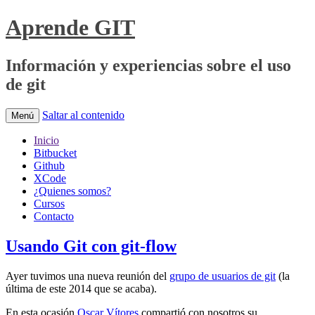
Aprende GIT
Información y experiencias sobre el uso
de git
Saltar al contenido
Menú
Inicio
Bitbucket
Github
XCode
¿Quienes somos?
Cursos
Contacto
Usando Git con git-flow
Ayer tuvimos una nueva reunión del
grupo de usuarios de git
(la
última de este 2014 que se acaba).
En esta ocasión
Oscar Vítores
compartió con nosotros su