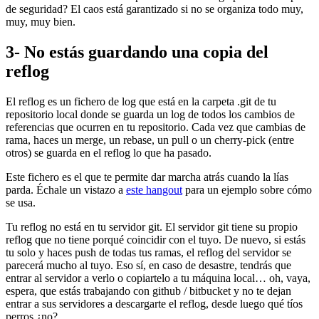
de seguridad? El caos está garantizado si no se organiza todo muy,
muy, muy bien.
3- No estás guardando una copia del
reflog
El reflog es un fichero de log que está en la carpeta .git de tu
repositorio local donde se guarda un log de todos los cambios de
referencias que ocurren en tu repositorio. Cada vez que cambias de
rama, haces un merge, un rebase, un pull o un cherry-pick (entre
otros) se guarda en el reflog lo que ha pasado.
Este fichero es el que te permite dar marcha atrás cuando la lías
parda. Échale un vistazo a
este hangout
para un ejemplo sobre cómo
se usa.
Tu reflog no está en tu servidor git. El servidor git tiene su propio
reflog que no tiene porqué coincidir con el tuyo. De nuevo, si estás
tu solo y haces push de todas tus ramas, el reflog del servidor se
parecerá mucho al tuyo. Eso sí, en caso de desastre, tendrás que
entrar al servidor a verlo o copiartelo a tu máquina local… oh, vaya,
espera, que estás trabajando con github / bitbucket y no te dejan
entrar a sus servidores a descargarte el reflog, desde luego qué tíos
perros ¿no?.