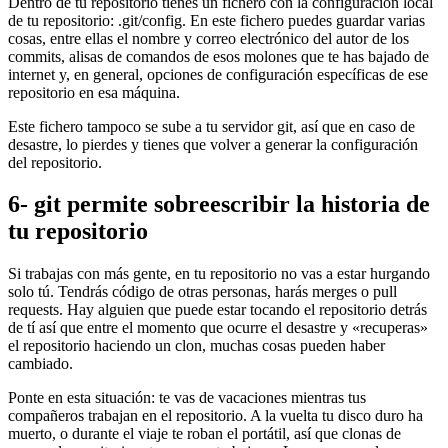
Dentro de tu repositorio tienes un fichero con la configuración local
de tu repositorio: .git/config. En este fichero puedes guardar varias
cosas, entre ellas el nombre y correo electrónico del autor de los
commits, alisas de comandos de esos molones que te has bajado de
internet y, en general, opciones de configuración específicas de ese
repositorio en esa máquina.
Este fichero tampoco se sube a tu servidor git, así que en caso de
desastre, lo pierdes y tienes que volver a generar la configuración
del repositorio.
6- git permite sobreescribir la historia de
tu repositorio
Si trabajas con más gente, en tu repositorio no vas a estar hurgando
solo tú. Tendrás código de otras personas, harás merges o pull
requests. Hay alguien que puede estar tocando el repositorio detrás
de tí así que entre el momento que ocurre el desastre y «recuperas»
el repositorio haciendo un clon, muchas cosas pueden haber
cambiado.
Ponte en esta situación: te vas de vacaciones mientras tus
compañeros trabajan en el repositorio. A la vuelta tu disco duro ha
muerto, o durante el viaje te roban el portátil, así que clonas de