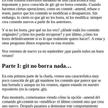
En esta reunión estuvimos hablando de una característica muy
importante y poco conocida de git: git no borra commits. Cuando
hacemos ciertas operaciones, como un commit –amend, rebase o
resets, parece que los commits se modifican o desaparecen. Sin
embargo, lo cierto es que git no los borra, ni los modifica: siempre
crea commits nuevos a partir de los anteriores.
Y si no los borra ¿por qué no los veo? ¿dónde están los commits
originales? ¿cómo los puedo recuperar? y por último ¿cómo los
borro definitivamente si es lo que realmente quiero hacer?. A estas y
otras preguntas dimos respuesta en esta reunión.
Nos veremos de nuevo ya en septiembre ¡que paséis todos un buen
verano!
Parte I: git no borra nada…
En esta primera parte de la charla, vemos una característica muy
poco conocida de git: git mantiene los commits que parece que se
han borrado y aunque no los veamos, siguen estando en nuestro
repositorio (en la carpeta .git).
Para mostrarlo, comenzamos viendo cómo la opción –amend del
comando git-commit no «modifica» el último commit sino que crea
uno nuevo. Después pasamos a demostrar este comportamiento