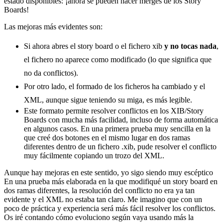
estado disponibles: ¡ahora se pueden hacer merges de los Story
Boards!
Las mejoras más evidentes son:
Si ahora abres el story board o el fichero xib
y no tocas nada
,
el fichero no aparece como modificado (lo que significa que
no da conflictos).
Por otro lado, el formado de los ficheros ha cambiado y el
XML, aunque sigue teniendo su miga, es más legible.
Este formato permite resolver conflictos en los XIB/Story
Boards con mucha más facilidad, incluso de forma automática
en algunos casos. En una primera prueba muy sencilla en la
que creé dos botones en el mismo lugar en dos ramas
diferentes dentro de un fichero .xib, pude resolver el conflicto
muy fácilmente copiando un trozo del XML.
Aunque hay mejoras en este sentido, yo sigo siendo muy escéptico
En una prueba más elaborada en la que modifiqué un story board en
dos ramas diferentes, la resolución del conflicto no era ya tan
evidente y el XML no estaba tan claro. Me imagino que con un
poco de práctica y experiencia será más fácil resolver los conflictos.
Os iré contando cómo evoluciono según vaya usando más la