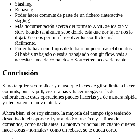
Stashing
Rebasing
Poder hacer commits de parte de un fichero (interactive
staging)
Más documentación acerca del formato XML de los xib y
story boards (si alguien sabe dónde está que por favor nos lo
diga). Eso nos permitiría resolver los conflictos más
fácilmente.
Poder trabajar con flujos de trabajo un poco más elaborados.
Si habéis trabajado o estáis trabajando con git-flow, vais a
necesitar línea de comandos o Sourcetree necesariamente.
Conclusión
Si no te quieres complicar y el uso que haces de git se limita a hacer
commits, push y pull, crear ramas y hacer merge, estás de
enhorabuena: estas operaciones puedes hacerlas ya de manera rápida
y efectiva en la nueva interfaz.
Ahora bien, si os soy sincero, la mayoría del tiempo sigo teniendo
desactivado el soporte git y usando SourceTree y la línea de
comandos, como hacía antes. El motivo principal: en cuanto quieres
hacer cosas «normales» como un rebase, se te queda corto.