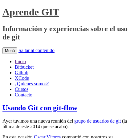
Aprende GIT
Información y experiencias sobre el uso
de git
Saltar al contenido
Menú
Inicio
Bitbucket
Github
XCode
¿Quienes somos?
Cursos
Contacto
Usando Git con git-flow
Ayer tuvimos una nueva reunión del
grupo de usuarios de git
(la
última de este 2014 que se acaba).
En esta ocasión
Oscar Vítores
compartió con nosotros su