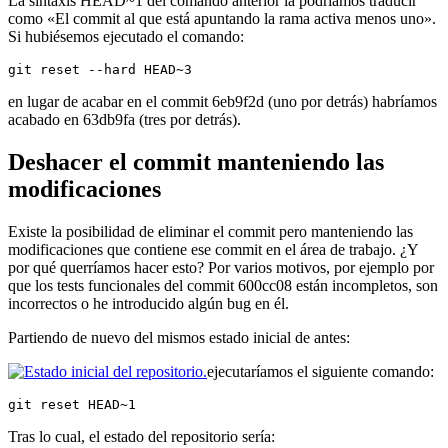
La sintaxis HEAD~1 del comando anterior la podríamos traducir
como «El commit al que está apuntando la rama activa menos uno».
Si hubiésemos ejecutado el comando:
git reset --hard HEAD~3
en lugar de acabar en el commit 6eb9f2d (uno por detrás) habríamos
acabado en 63db9fa (tres por detrás).
Deshacer el commit manteniendo las
modificaciones
Existe la posibilidad de eliminar el commit pero manteniendo las
modificaciones que contiene ese commit en el área de trabajo. ¿Y
por qué querríamos hacer esto? Por varios motivos, por ejemplo por
que los tests funcionales del commit 600cc08 están incompletos, son
incorrectos o he introducido algún bug en él.
Partiendo de nuevo del mismos estado inicial de antes:
ejecutaríamos el siguiente comando:
git reset HEAD~1
Tras lo cual, el estado del repositorio sería: