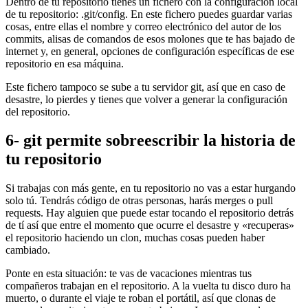
Dentro de tu repositorio tienes un fichero con la configuración local
de tu repositorio: .git/config. En este fichero puedes guardar varias
cosas, entre ellas el nombre y correo electrónico del autor de los
commits, alisas de comandos de esos molones que te has bajado de
internet y, en general, opciones de configuración específicas de ese
repositorio en esa máquina.
Este fichero tampoco se sube a tu servidor git, así que en caso de
desastre, lo pierdes y tienes que volver a generar la configuración
del repositorio.
6- git permite sobreescribir la historia de
tu repositorio
Si trabajas con más gente, en tu repositorio no vas a estar hurgando
solo tú. Tendrás código de otras personas, harás merges o pull
requests. Hay alguien que puede estar tocando el repositorio detrás
de tí así que entre el momento que ocurre el desastre y «recuperas»
el repositorio haciendo un clon, muchas cosas pueden haber
cambiado.
Ponte en esta situación: te vas de vacaciones mientras tus
compañeros trabajan en el repositorio. A la vuelta tu disco duro ha
muerto, o durante el viaje te roban el portátil, así que clonas de