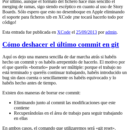
Por último, aunque el formato del fichero hace más sencillo el
merging de ramas, sigo siendo escéptico en cuanto al uso de Story
Boards. Sólo espero que esto no desemboque en Apple eliminando
el soporte para ficheros xib en XCode ¡me tocará hacerlo todo por
código!
Esta entrada fue publicada en
XCode
el
25/09/2013
por
admin
.
Cómo deshacer el último commit en git
Aquí os dejo una manera sencilla de dar marcha atrás si habéis
hecho un commit y os habéis arrepentido de hacerlo. El motivo por
el que queréis «borrarlo» puede ser múltiple: porque el trabajo no
está terminado y queréis continuar trabajando, habéis introducido un
bug sin daos cuenta o sencillamente os habéis equivocado y lo
habéis hecho antes de tiempo.
Existen dos maneras de borrar ese commit:
Eliminando junto al commit las modificaciones que este
contiene
Recuperándolas en el área de trabajo para seguir trabajando
en ellas
En ambos casos, el comando que utilizaremos será «git reset».