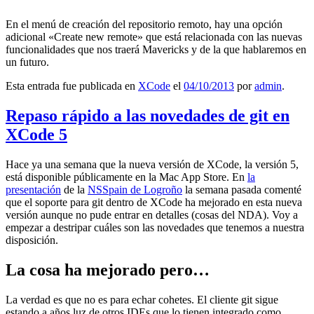
En el menú de creación del repositorio remoto, hay una opción
adicional «Create new remote» que está relacionada con las nuevas
funcionalidades que nos traerá Mavericks y de la que hablaremos en
un futuro.
Esta entrada fue publicada en
XCode
el
04/10/2013
por
admin
.
Repaso rápido a las novedades de git en
XCode 5
Hace ya una semana que la nueva versión de XCode, la versión 5,
está disponible públicamente en la Mac App Store. En
la
presentación
de la
NSSpain de Logroño
la semana pasada comenté
que el soporte para git dentro de XCode ha mejorado en esta nueva
versión aunque no pude entrar en detalles (cosas del NDA). Voy a
empezar a destripar cuáles son las novedades que tenemos a nuestra
disposición.
La cosa ha mejorado pero…
La verdad es que no es para echar cohetes. El cliente git sigue
estando a años luz de otros IDEs que lo tienen integrado como