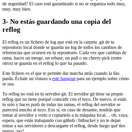
de seguridad? El caos está garantizado si no se organiza todo muy,
muy, muy bien.
3- No estás guardando una copia del
reflog
El reflog es un fichero de log que está en la carpeta .git de tu
repositorio local donde se guarda un log de todos los cambios de
referencias que ocurren en tu repositorio. Cada vez que cambias de
rama, haces un merge, un rebase, un pull o un cherry-pick (entre
otros) se guarda en el reflog lo que ha pasado.
Este fichero es el que te permite dar marcha atrás cuando la lías
parda. Échale un vistazo a
este hangout
para un ejemplo sobre cómo
se usa.
Tu reflog no está en tu servidor git. El servidor git tiene su propio
reflog que no tiene porqué coincidir con el tuyo. De nuevo, si estás
tu solo y haces push de todas tus ramas, el reflog del servidor se
parecerá mucho al tuyo. Eso sí, en caso de desastre, tendrás que
entrar al servidor a verlo o copiartelo a tu máquina local… oh, vaya,
espera, que estás trabajando con github / bitbucket y no te dejan
entrar a sus servidores a descargarte el reflog, desde luego qué tíos
perros ¿no?.