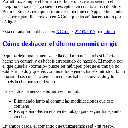
Por último, aunque el formato del fichero hace más sencillo el
merging de ramas, sigo siendo escéptico en cuanto al uso de Story
Boards. Sólo espero que esto no desemboque en Apple eliminando
el soporte para ficheros xib en XCode ¡me tocará hacerlo todo por
código!
Esta entrada fue publicada en
XCode
el
25/09/2013
por
admin
.
Cómo deshacer el último commit en git
Aquí os dejo una manera sencilla de dar marcha atrás si habéis
hecho un commit y os habéis arrepentido de hacerlo. El motivo por
el que queréis «borrarlo» puede ser múltiple: porque el trabajo no
está terminado y queréis continuar trabajando, habéis introducido un
bug sin daos cuenta o sencillamente os habéis equivocado y lo
habéis hecho antes de tiempo.
Existen dos maneras de borrar ese commit:
Eliminando junto al commit las modificaciones que este
contiene
Recuperándolas en el área de trabajo para seguir trabajando
en ellas
En ambos casos, el comando que utilizaremos será «git reset».