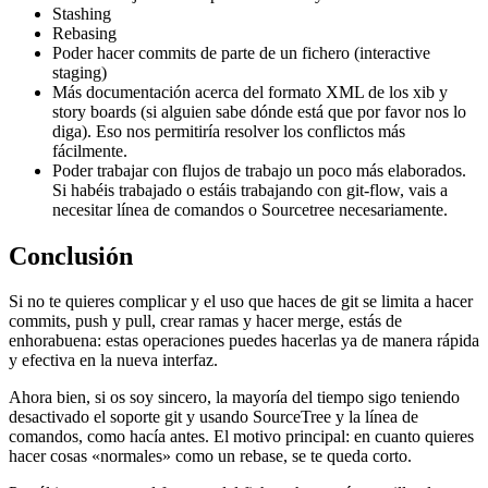
Stashing
Rebasing
Poder hacer commits de parte de un fichero (interactive
staging)
Más documentación acerca del formato XML de los xib y
story boards (si alguien sabe dónde está que por favor nos lo
diga). Eso nos permitiría resolver los conflictos más
fácilmente.
Poder trabajar con flujos de trabajo un poco más elaborados.
Si habéis trabajado o estáis trabajando con git-flow, vais a
necesitar línea de comandos o Sourcetree necesariamente.
Conclusión
Si no te quieres complicar y el uso que haces de git se limita a hacer
commits, push y pull, crear ramas y hacer merge, estás de
enhorabuena: estas operaciones puedes hacerlas ya de manera rápida
y efectiva en la nueva interfaz.
Ahora bien, si os soy sincero, la mayoría del tiempo sigo teniendo
desactivado el soporte git y usando SourceTree y la línea de
comandos, como hacía antes. El motivo principal: en cuanto quieres
hacer cosas «normales» como un rebase, se te queda corto.