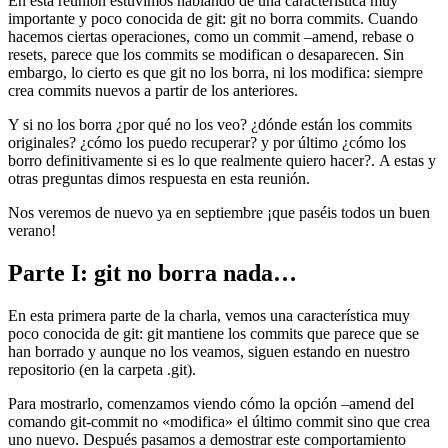
En esta reunión estuvimos hablando de una característica muy
importante y poco conocida de git: git no borra commits. Cuando
hacemos ciertas operaciones, como un commit –amend, rebase o
resets, parece que los commits se modifican o desaparecen. Sin
embargo, lo cierto es que git no los borra, ni los modifica: siempre
crea commits nuevos a partir de los anteriores.
Y si no los borra ¿por qué no los veo? ¿dónde están los commits
originales? ¿cómo los puedo recuperar? y por último ¿cómo los
borro definitivamente si es lo que realmente quiero hacer?. A estas y
otras preguntas dimos respuesta en esta reunión.
Nos veremos de nuevo ya en septiembre ¡que paséis todos un buen
verano!
Parte I: git no borra nada…
En esta primera parte de la charla, vemos una característica muy
poco conocida de git: git mantiene los commits que parece que se
han borrado y aunque no los veamos, siguen estando en nuestro
repositorio (en la carpeta .git).
Para mostrarlo, comenzamos viendo cómo la opción –amend del
comando git-commit no «modifica» el último commit sino que crea
uno nuevo. Después pasamos a demostrar este comportamiento