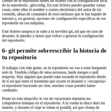
Dentro de tu repositorio tienes un fichero con la configuración local
de tu repositorio: .git/config. En este fichero puedes guardar varias
cosas, entre ellas el nombre y correo electrónico del autor de los
commits, alisas de comandos de esos molones que te has bajado de
internet y, en general, opciones de configuración específicas de ese
repositorio en esa máquina.
Este fichero tampoco se sube a tu servidor git, así que en caso de
desastre, lo pierdes y tienes que volver a generar la configuración
del repositorio.
6- git permite sobreescribir la historia de
tu repositorio
Si trabajas con más gente, en tu repositorio no vas a estar hurgando
solo tú. Tendrás código de otras personas, harás merges o pull
requests. Hay alguien que puede estar tocando el repositorio detrás
de tí así que entre el momento que ocurre el desastre y «recuperas»
el repositorio haciendo un clon, muchas cosas pueden haber
cambiado.
Ponte en esta situación: te vas de vacaciones mientras tus
compañeros trabajan en el repositorio. A la vuelta tu disco duro ha
muerto, o durante el viaje te roban el portátil, así que clonas de