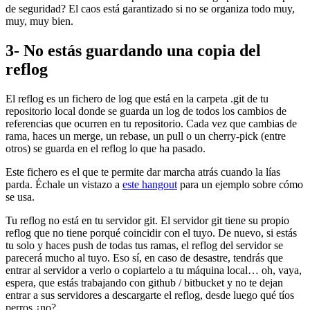
de seguridad? El caos está garantizado si no se organiza todo muy,
muy, muy bien.
3- No estás guardando una copia del
reflog
El reflog es un fichero de log que está en la carpeta .git de tu
repositorio local donde se guarda un log de todos los cambios de
referencias que ocurren en tu repositorio. Cada vez que cambias de
rama, haces un merge, un rebase, un pull o un cherry-pick (entre
otros) se guarda en el reflog lo que ha pasado.
Este fichero es el que te permite dar marcha atrás cuando la lías
parda. Échale un vistazo a
este hangout
para un ejemplo sobre cómo
se usa.
Tu reflog no está en tu servidor git. El servidor git tiene su propio
reflog que no tiene porqué coincidir con el tuyo. De nuevo, si estás
tu solo y haces push de todas tus ramas, el reflog del servidor se
parecerá mucho al tuyo. Eso sí, en caso de desastre, tendrás que
entrar al servidor a verlo o copiartelo a tu máquina local… oh, vaya,
espera, que estás trabajando con github / bitbucket y no te dejan
entrar a sus servidores a descargarte el reflog, desde luego qué tíos
perros ¿no?.