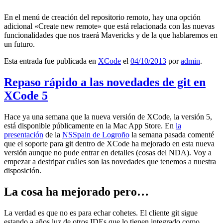
En el menú de creación del repositorio remoto, hay una opción
adicional «Create new remote» que está relacionada con las nuevas
funcionalidades que nos traerá Mavericks y de la que hablaremos en
un futuro.
Esta entrada fue publicada en
XCode
el
04/10/2013
por
admin
.
Repaso rápido a las novedades de git en
XCode 5
Hace ya una semana que la nueva versión de XCode, la versión 5,
está disponible públicamente en la Mac App Store. En
la
presentación
de la
NSSpain de Logroño
la semana pasada comenté
que el soporte para git dentro de XCode ha mejorado en esta nueva
versión aunque no pude entrar en detalles (cosas del NDA). Voy a
empezar a destripar cuáles son las novedades que tenemos a nuestra
disposición.
La cosa ha mejorado pero…
La verdad es que no es para echar cohetes. El cliente git sigue
estando a años luz de otros IDEs que lo tienen integrado como