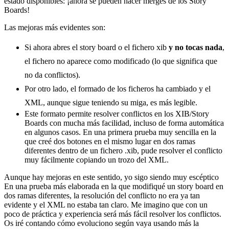
estado disponibles: ¡ahora se pueden hacer merges de los Story
Boards!
Las mejoras más evidentes son:
Si ahora abres el story board o el fichero xib
y no tocas nada
,
el fichero no aparece como modificado (lo que significa que
no da conflictos).
Por otro lado, el formado de los ficheros ha cambiado y el
XML, aunque sigue teniendo su miga, es más legible.
Este formato permite resolver conflictos en los XIB/Story
Boards con mucha más facilidad, incluso de forma automática
en algunos casos. En una primera prueba muy sencilla en la
que creé dos botones en el mismo lugar en dos ramas
diferentes dentro de un fichero .xib, pude resolver el conflicto
muy fácilmente copiando un trozo del XML.
Aunque hay mejoras en este sentido, yo sigo siendo muy escéptico
En una prueba más elaborada en la que modifiqué un story board en
dos ramas diferentes, la resolución del conflicto no era ya tan
evidente y el XML no estaba tan claro. Me imagino que con un
poco de práctica y experiencia será más fácil resolver los conflictos.
Os iré contando cómo evoluciono según vaya usando más la