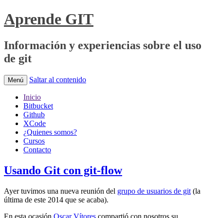
Aprende GIT
Información y experiencias sobre el uso
de git
Saltar al contenido
Menú
Inicio
Bitbucket
Github
XCode
¿Quienes somos?
Cursos
Contacto
Usando Git con git-flow
Ayer tuvimos una nueva reunión del
grupo de usuarios de git
(la
última de este 2014 que se acaba).
En esta ocasión
Oscar Vítores
compartió con nosotros su