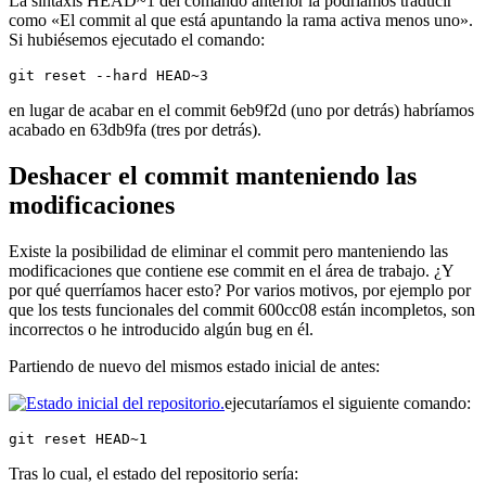
La sintaxis HEAD~1 del comando anterior la podríamos traducir
como «El commit al que está apuntando la rama activa menos uno».
Si hubiésemos ejecutado el comando:
git reset --hard HEAD~3
en lugar de acabar en el commit 6eb9f2d (uno por detrás) habríamos
acabado en 63db9fa (tres por detrás).
Deshacer el commit manteniendo las
modificaciones
Existe la posibilidad de eliminar el commit pero manteniendo las
modificaciones que contiene ese commit en el área de trabajo. ¿Y
por qué querríamos hacer esto? Por varios motivos, por ejemplo por
que los tests funcionales del commit 600cc08 están incompletos, son
incorrectos o he introducido algún bug en él.
Partiendo de nuevo del mismos estado inicial de antes:
ejecutaríamos el siguiente comando:
git reset HEAD~1
Tras lo cual, el estado del repositorio sería: