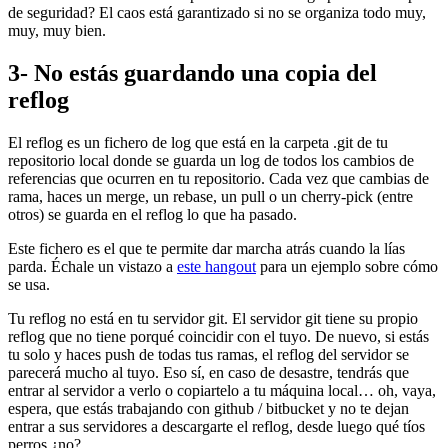
de seguridad? El caos está garantizado si no se organiza todo muy,
muy, muy bien.
3- No estás guardando una copia del
reflog
El reflog es un fichero de log que está en la carpeta .git de tu
repositorio local donde se guarda un log de todos los cambios de
referencias que ocurren en tu repositorio. Cada vez que cambias de
rama, haces un merge, un rebase, un pull o un cherry-pick (entre
otros) se guarda en el reflog lo que ha pasado.
Este fichero es el que te permite dar marcha atrás cuando la lías
parda. Échale un vistazo a
este hangout
para un ejemplo sobre cómo
se usa.
Tu reflog no está en tu servidor git. El servidor git tiene su propio
reflog que no tiene porqué coincidir con el tuyo. De nuevo, si estás
tu solo y haces push de todas tus ramas, el reflog del servidor se
parecerá mucho al tuyo. Eso sí, en caso de desastre, tendrás que
entrar al servidor a verlo o copiartelo a tu máquina local… oh, vaya,
espera, que estás trabajando con github / bitbucket y no te dejan
entrar a sus servidores a descargarte el reflog, desde luego qué tíos
perros ¿no?.