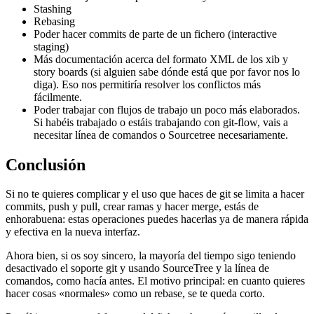
Stashing
Rebasing
Poder hacer commits de parte de un fichero (interactive
staging)
Más documentación acerca del formato XML de los xib y
story boards (si alguien sabe dónde está que por favor nos lo
diga). Eso nos permitiría resolver los conflictos más
fácilmente.
Poder trabajar con flujos de trabajo un poco más elaborados.
Si habéis trabajado o estáis trabajando con git-flow, vais a
necesitar línea de comandos o Sourcetree necesariamente.
Conclusión
Si no te quieres complicar y el uso que haces de git se limita a hacer
commits, push y pull, crear ramas y hacer merge, estás de
enhorabuena: estas operaciones puedes hacerlas ya de manera rápida
y efectiva en la nueva interfaz.
Ahora bien, si os soy sincero, la mayoría del tiempo sigo teniendo
desactivado el soporte git y usando SourceTree y la línea de
comandos, como hacía antes. El motivo principal: en cuanto quieres
hacer cosas «normales» como un rebase, se te queda corto.