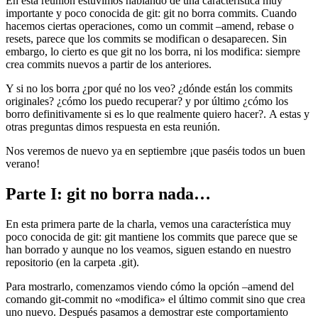
En esta reunión estuvimos hablando de una característica muy
importante y poco conocida de git: git no borra commits. Cuando
hacemos ciertas operaciones, como un commit –amend, rebase o
resets, parece que los commits se modifican o desaparecen. Sin
embargo, lo cierto es que git no los borra, ni los modifica: siempre
crea commits nuevos a partir de los anteriores.
Y si no los borra ¿por qué no los veo? ¿dónde están los commits
originales? ¿cómo los puedo recuperar? y por último ¿cómo los
borro definitivamente si es lo que realmente quiero hacer?. A estas y
otras preguntas dimos respuesta en esta reunión.
Nos veremos de nuevo ya en septiembre ¡que paséis todos un buen
verano!
Parte I: git no borra nada…
En esta primera parte de la charla, vemos una característica muy
poco conocida de git: git mantiene los commits que parece que se
han borrado y aunque no los veamos, siguen estando en nuestro
repositorio (en la carpeta .git).
Para mostrarlo, comenzamos viendo cómo la opción –amend del
comando git-commit no «modifica» el último commit sino que crea
uno nuevo. Después pasamos a demostrar este comportamiento