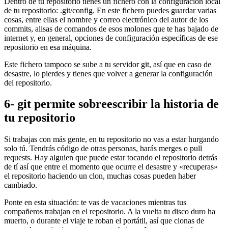
Dentro de tu repositorio tienes un fichero con la configuración local
de tu repositorio: .git/config. En este fichero puedes guardar varias
cosas, entre ellas el nombre y correo electrónico del autor de los
commits, alisas de comandos de esos molones que te has bajado de
internet y, en general, opciones de configuración específicas de ese
repositorio en esa máquina.
Este fichero tampoco se sube a tu servidor git, así que en caso de
desastre, lo pierdes y tienes que volver a generar la configuración
del repositorio.
6- git permite sobreescribir la historia de
tu repositorio
Si trabajas con más gente, en tu repositorio no vas a estar hurgando
solo tú. Tendrás código de otras personas, harás merges o pull
requests. Hay alguien que puede estar tocando el repositorio detrás
de tí así que entre el momento que ocurre el desastre y «recuperas»
el repositorio haciendo un clon, muchas cosas pueden haber
cambiado.
Ponte en esta situación: te vas de vacaciones mientras tus
compañeros trabajan en el repositorio. A la vuelta tu disco duro ha
muerto, o durante el viaje te roban el portátil, así que clonas de