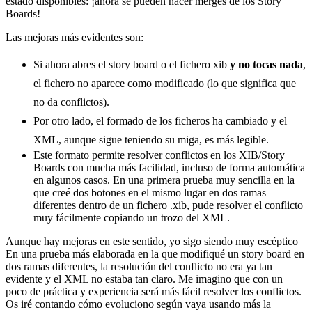
estado disponibles: ¡ahora se pueden hacer merges de los Story
Boards!
Las mejoras más evidentes son:
Si ahora abres el story board o el fichero xib
y no tocas nada
,
el fichero no aparece como modificado (lo que significa que
no da conflictos).
Por otro lado, el formado de los ficheros ha cambiado y el
XML, aunque sigue teniendo su miga, es más legible.
Este formato permite resolver conflictos en los XIB/Story
Boards con mucha más facilidad, incluso de forma automática
en algunos casos. En una primera prueba muy sencilla en la
que creé dos botones en el mismo lugar en dos ramas
diferentes dentro de un fichero .xib, pude resolver el conflicto
muy fácilmente copiando un trozo del XML.
Aunque hay mejoras en este sentido, yo sigo siendo muy escéptico
En una prueba más elaborada en la que modifiqué un story board en
dos ramas diferentes, la resolución del conflicto no era ya tan
evidente y el XML no estaba tan claro. Me imagino que con un
poco de práctica y experiencia será más fácil resolver los conflictos.
Os iré contando cómo evoluciono según vaya usando más la