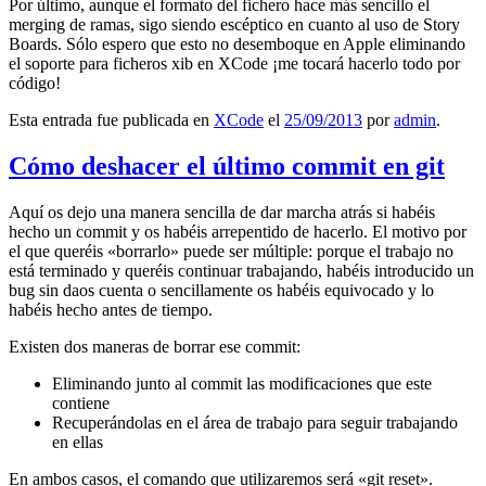
Por último, aunque el formato del fichero hace más sencillo el
merging de ramas, sigo siendo escéptico en cuanto al uso de Story
Boards. Sólo espero que esto no desemboque en Apple eliminando
el soporte para ficheros xib en XCode ¡me tocará hacerlo todo por
código!
Esta entrada fue publicada en
XCode
el
25/09/2013
por
admin
.
Cómo deshacer el último commit en git
Aquí os dejo una manera sencilla de dar marcha atrás si habéis
hecho un commit y os habéis arrepentido de hacerlo. El motivo por
el que queréis «borrarlo» puede ser múltiple: porque el trabajo no
está terminado y queréis continuar trabajando, habéis introducido un
bug sin daos cuenta o sencillamente os habéis equivocado y lo
habéis hecho antes de tiempo.
Existen dos maneras de borrar ese commit:
Eliminando junto al commit las modificaciones que este
contiene
Recuperándolas en el área de trabajo para seguir trabajando
en ellas
En ambos casos, el comando que utilizaremos será «git reset».