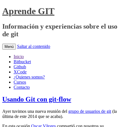
Aprende GIT
Información y experiencias sobre el uso
de git
Saltar al contenido
Menú
Inicio
Bitbucket
Github
XCode
¿Quienes somos?
Cursos
Contacto
Usando Git con git-flow
Ayer tuvimos una nueva reunión del
grupo de usuarios de git
(la
última de este 2014 que se acaba).
En esta ocasión
Oscar Vítores
compartió con nosotros su