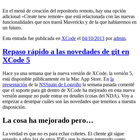
En el menú de creación del repositorio remoto, hay una opción
adicional «Create new remote» que está relacionada con las nuevas
funcionalidades que nos traerá Mavericks y de la que hablaremos en
un futuro.
Esta entrada fue publicada en
XCode
el
04/10/2013
por
admin
.
Repaso rápido a las novedades de git en
XCode 5
Hace ya una semana que la nueva versión de XCode, la versión 5,
está disponible públicamente en la Mac App Store. En
la
presentación
de la
NSSpain de Logroño
la semana pasada comenté
que el soporte para git dentro de XCode ha mejorado en esta nueva
versión aunque no pude entrar en detalles (cosas del NDA). Voy a
empezar a destripar cuáles son las novedades que tenemos a nuestra
disposición.
La cosa ha mejorado pero…
La verdad es que no es para echar cohetes. El cliente git sigue
estando a años luz de otros IDEs que lo tienen integrado como