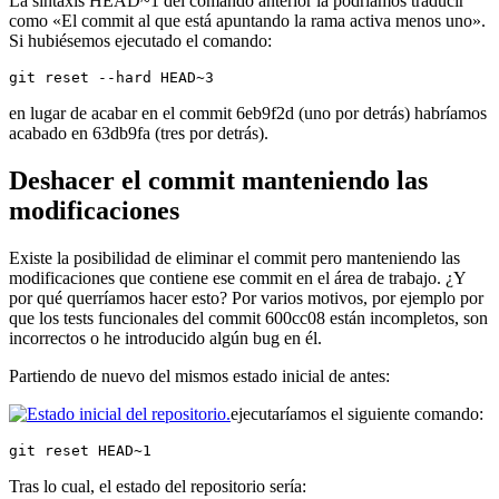
La sintaxis HEAD~1 del comando anterior la podríamos traducir
como «El commit al que está apuntando la rama activa menos uno».
Si hubiésemos ejecutado el comando:
git reset --hard HEAD~3
en lugar de acabar en el commit 6eb9f2d (uno por detrás) habríamos
acabado en 63db9fa (tres por detrás).
Deshacer el commit manteniendo las
modificaciones
Existe la posibilidad de eliminar el commit pero manteniendo las
modificaciones que contiene ese commit en el área de trabajo. ¿Y
por qué querríamos hacer esto? Por varios motivos, por ejemplo por
que los tests funcionales del commit 600cc08 están incompletos, son
incorrectos o he introducido algún bug en él.
Partiendo de nuevo del mismos estado inicial de antes:
ejecutaríamos el siguiente comando:
git reset HEAD~1
Tras lo cual, el estado del repositorio sería: