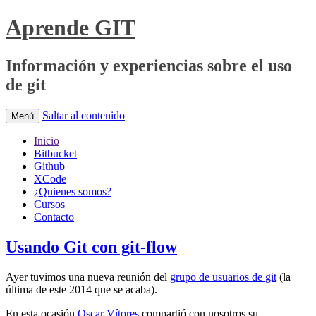
Aprende GIT
Información y experiencias sobre el uso
de git
Saltar al contenido
Menú
Inicio
Bitbucket
Github
XCode
¿Quienes somos?
Cursos
Contacto
Usando Git con git-flow
Ayer tuvimos una nueva reunión del
grupo de usuarios de git
(la
última de este 2014 que se acaba).
En esta ocasión
Oscar Vítores
compartió con nosotros su