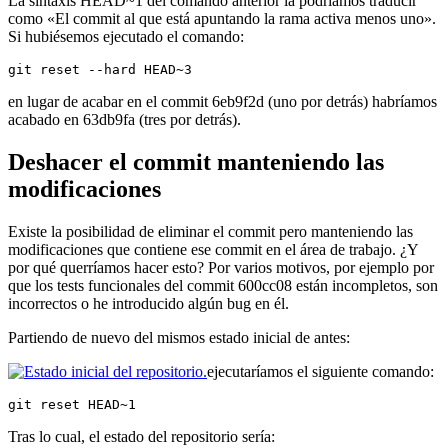
La sintaxis HEAD~1 del comando anterior la podríamos traducir
como «El commit al que está apuntando la rama activa menos uno».
Si hubiésemos ejecutado el comando:
git reset --hard HEAD~3
en lugar de acabar en el commit 6eb9f2d (uno por detrás) habríamos
acabado en 63db9fa (tres por detrás).
Deshacer el commit manteniendo las
modificaciones
Existe la posibilidad de eliminar el commit pero manteniendo las
modificaciones que contiene ese commit en el área de trabajo. ¿Y
por qué querríamos hacer esto? Por varios motivos, por ejemplo por
que los tests funcionales del commit 600cc08 están incompletos, son
incorrectos o he introducido algún bug en él.
Partiendo de nuevo del mismos estado inicial de antes:
ejecutaríamos el siguiente comando:
git reset HEAD~1
Tras lo cual, el estado del repositorio sería: