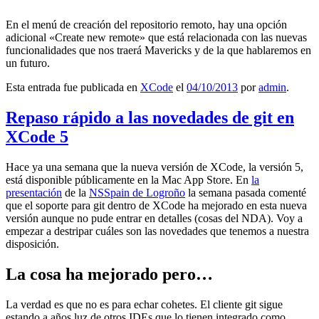
En el menú de creación del repositorio remoto, hay una opción
adicional «Create new remote» que está relacionada con las nuevas
funcionalidades que nos traerá Mavericks y de la que hablaremos en
un futuro.
Esta entrada fue publicada en
XCode
el
04/10/2013
por
admin
.
Repaso rápido a las novedades de git en
XCode 5
Hace ya una semana que la nueva versión de XCode, la versión 5,
está disponible públicamente en la Mac App Store. En
la
presentación
de la
NSSpain de Logroño
la semana pasada comenté
que el soporte para git dentro de XCode ha mejorado en esta nueva
versión aunque no pude entrar en detalles (cosas del NDA). Voy a
empezar a destripar cuáles son las novedades que tenemos a nuestra
disposición.
La cosa ha mejorado pero…
La verdad es que no es para echar cohetes. El cliente git sigue
estando a años luz de otros IDEs que lo tienen integrado como