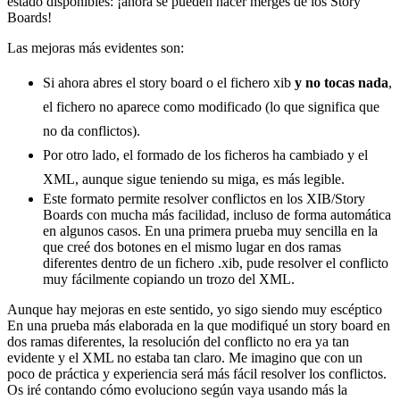
estado disponibles: ¡ahora se pueden hacer merges de los Story
Boards!
Las mejoras más evidentes son:
Si ahora abres el story board o el fichero xib
y no tocas nada
,
el fichero no aparece como modificado (lo que significa que
no da conflictos).
Por otro lado, el formado de los ficheros ha cambiado y el
XML, aunque sigue teniendo su miga, es más legible.
Este formato permite resolver conflictos en los XIB/Story
Boards con mucha más facilidad, incluso de forma automática
en algunos casos. En una primera prueba muy sencilla en la
que creé dos botones en el mismo lugar en dos ramas
diferentes dentro de un fichero .xib, pude resolver el conflicto
muy fácilmente copiando un trozo del XML.
Aunque hay mejoras en este sentido, yo sigo siendo muy escéptico
En una prueba más elaborada en la que modifiqué un story board en
dos ramas diferentes, la resolución del conflicto no era ya tan
evidente y el XML no estaba tan claro. Me imagino que con un
poco de práctica y experiencia será más fácil resolver los conflictos.
Os iré contando cómo evoluciono según vaya usando más la