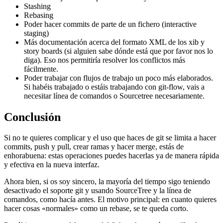
Stashing
Rebasing
Poder hacer commits de parte de un fichero (interactive
staging)
Más documentación acerca del formato XML de los xib y
story boards (si alguien sabe dónde está que por favor nos lo
diga). Eso nos permitiría resolver los conflictos más
fácilmente.
Poder trabajar con flujos de trabajo un poco más elaborados.
Si habéis trabajado o estáis trabajando con git-flow, vais a
necesitar línea de comandos o Sourcetree necesariamente.
Conclusión
Si no te quieres complicar y el uso que haces de git se limita a hacer
commits, push y pull, crear ramas y hacer merge, estás de
enhorabuena: estas operaciones puedes hacerlas ya de manera rápida
y efectiva en la nueva interfaz.
Ahora bien, si os soy sincero, la mayoría del tiempo sigo teniendo
desactivado el soporte git y usando SourceTree y la línea de
comandos, como hacía antes. El motivo principal: en cuanto quieres
hacer cosas «normales» como un rebase, se te queda corto.