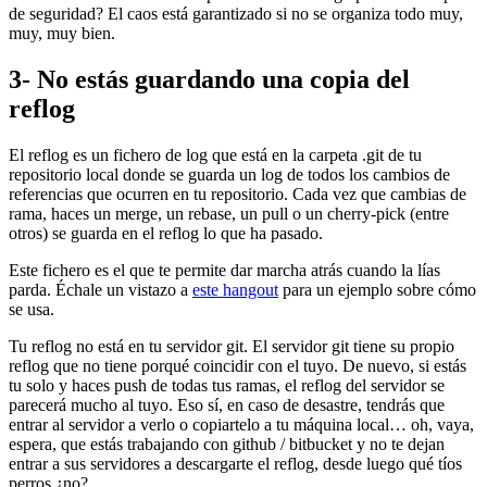
de seguridad? El caos está garantizado si no se organiza todo muy,
muy, muy bien.
3- No estás guardando una copia del
reflog
El reflog es un fichero de log que está en la carpeta .git de tu
repositorio local donde se guarda un log de todos los cambios de
referencias que ocurren en tu repositorio. Cada vez que cambias de
rama, haces un merge, un rebase, un pull o un cherry-pick (entre
otros) se guarda en el reflog lo que ha pasado.
Este fichero es el que te permite dar marcha atrás cuando la lías
parda. Échale un vistazo a
este hangout
para un ejemplo sobre cómo
se usa.
Tu reflog no está en tu servidor git. El servidor git tiene su propio
reflog que no tiene porqué coincidir con el tuyo. De nuevo, si estás
tu solo y haces push de todas tus ramas, el reflog del servidor se
parecerá mucho al tuyo. Eso sí, en caso de desastre, tendrás que
entrar al servidor a verlo o copiartelo a tu máquina local… oh, vaya,
espera, que estás trabajando con github / bitbucket y no te dejan
entrar a sus servidores a descargarte el reflog, desde luego qué tíos
perros ¿no?.