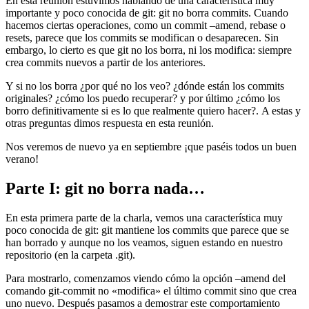
En esta reunión estuvimos hablando de una característica muy
importante y poco conocida de git: git no borra commits. Cuando
hacemos ciertas operaciones, como un commit –amend, rebase o
resets, parece que los commits se modifican o desaparecen. Sin
embargo, lo cierto es que git no los borra, ni los modifica: siempre
crea commits nuevos a partir de los anteriores.
Y si no los borra ¿por qué no los veo? ¿dónde están los commits
originales? ¿cómo los puedo recuperar? y por último ¿cómo los
borro definitivamente si es lo que realmente quiero hacer?. A estas y
otras preguntas dimos respuesta en esta reunión.
Nos veremos de nuevo ya en septiembre ¡que paséis todos un buen
verano!
Parte I: git no borra nada…
En esta primera parte de la charla, vemos una característica muy
poco conocida de git: git mantiene los commits que parece que se
han borrado y aunque no los veamos, siguen estando en nuestro
repositorio (en la carpeta .git).
Para mostrarlo, comenzamos viendo cómo la opción –amend del
comando git-commit no «modifica» el último commit sino que crea
uno nuevo. Después pasamos a demostrar este comportamiento