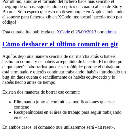
Por último, aunque el formato del fichero hace más sencillo el
merging de ramas, sigo siendo escéptico en cuanto al uso de Story
Boards. Sólo espero que esto no desemboque en Apple eliminando
el soporte para ficheros xib en XCode ¡me tocará hacerlo todo por
código!
Esta entrada fue publicada en
XCode
el
25/09/2013
por
admin
.
Cómo deshacer el último commit en git
Aquí os dejo una manera sencilla de dar marcha atrás si habéis
hecho un commit y os habéis arrepentido de hacerlo. El motivo por
el que queréis «borrarlo» puede ser múltiple: porque el trabajo no
está terminado y queréis continuar trabajando, habéis introducido un
bug sin daos cuenta o sencillamente os habéis equivocado y lo
habéis hecho antes de tiempo.
Existen dos maneras de borrar ese commit:
Eliminando junto al commit las modificaciones que este
contiene
Recuperándolas en el área de trabajo para seguir trabajando
en ellas
En ambos casos, el comando que utilizaremos será «git reset».