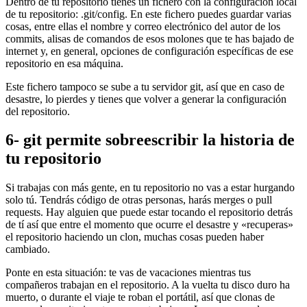
Dentro de tu repositorio tienes un fichero con la configuración local
de tu repositorio: .git/config. En este fichero puedes guardar varias
cosas, entre ellas el nombre y correo electrónico del autor de los
commits, alisas de comandos de esos molones que te has bajado de
internet y, en general, opciones de configuración específicas de ese
repositorio en esa máquina.
Este fichero tampoco se sube a tu servidor git, así que en caso de
desastre, lo pierdes y tienes que volver a generar la configuración
del repositorio.
6- git permite sobreescribir la historia de
tu repositorio
Si trabajas con más gente, en tu repositorio no vas a estar hurgando
solo tú. Tendrás código de otras personas, harás merges o pull
requests. Hay alguien que puede estar tocando el repositorio detrás
de tí así que entre el momento que ocurre el desastre y «recuperas»
el repositorio haciendo un clon, muchas cosas pueden haber
cambiado.
Ponte en esta situación: te vas de vacaciones mientras tus
compañeros trabajan en el repositorio. A la vuelta tu disco duro ha
muerto, o durante el viaje te roban el portátil, así que clonas de