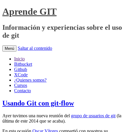
Aprende GIT
Información y experiencias sobre el uso
de git
Saltar al contenido
Menú
Inicio
Bitbucket
Github
XCode
¿Quienes somos?
Cursos
Contacto
Usando Git con git-flow
Ayer tuvimos una nueva reunión del
grupo de usuarios de git
(la
última de este 2014 que se acaba).
En esta ocasión
Oscar Vítores
compartió con nosotros su