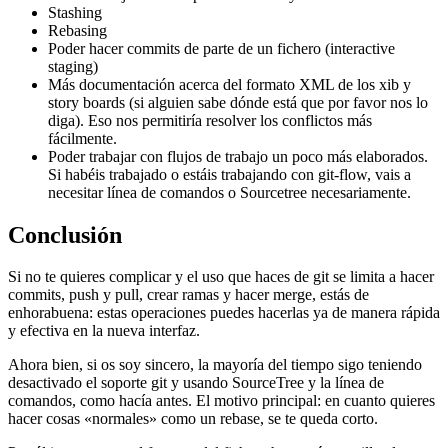
Stashing
Rebasing
Poder hacer commits de parte de un fichero (interactive
staging)
Más documentación acerca del formato XML de los xib y
story boards (si alguien sabe dónde está que por favor nos lo
diga). Eso nos permitiría resolver los conflictos más
fácilmente.
Poder trabajar con flujos de trabajo un poco más elaborados.
Si habéis trabajado o estáis trabajando con git-flow, vais a
necesitar línea de comandos o Sourcetree necesariamente.
Conclusión
Si no te quieres complicar y el uso que haces de git se limita a hacer
commits, push y pull, crear ramas y hacer merge, estás de
enhorabuena: estas operaciones puedes hacerlas ya de manera rápida
y efectiva en la nueva interfaz.
Ahora bien, si os soy sincero, la mayoría del tiempo sigo teniendo
desactivado el soporte git y usando SourceTree y la línea de
comandos, como hacía antes. El motivo principal: en cuanto quieres
hacer cosas «normales» como un rebase, se te queda corto.