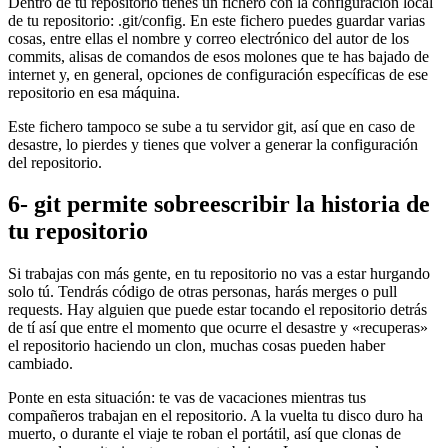
Dentro de tu repositorio tienes un fichero con la configuración local
de tu repositorio: .git/config. En este fichero puedes guardar varias
cosas, entre ellas el nombre y correo electrónico del autor de los
commits, alisas de comandos de esos molones que te has bajado de
internet y, en general, opciones de configuración específicas de ese
repositorio en esa máquina.
Este fichero tampoco se sube a tu servidor git, así que en caso de
desastre, lo pierdes y tienes que volver a generar la configuración
del repositorio.
6- git permite sobreescribir la historia de
tu repositorio
Si trabajas con más gente, en tu repositorio no vas a estar hurgando
solo tú. Tendrás código de otras personas, harás merges o pull
requests. Hay alguien que puede estar tocando el repositorio detrás
de tí así que entre el momento que ocurre el desastre y «recuperas»
el repositorio haciendo un clon, muchas cosas pueden haber
cambiado.
Ponte en esta situación: te vas de vacaciones mientras tus
compañeros trabajan en el repositorio. A la vuelta tu disco duro ha
muerto, o durante el viaje te roban el portátil, así que clonas de