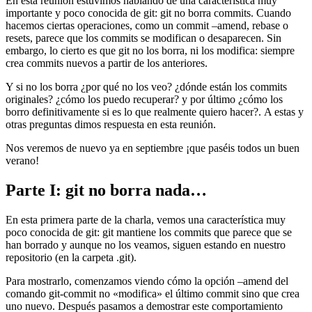
En esta reunión estuvimos hablando de una característica muy
importante y poco conocida de git: git no borra commits. Cuando
hacemos ciertas operaciones, como un commit –amend, rebase o
resets, parece que los commits se modifican o desaparecen. Sin
embargo, lo cierto es que git no los borra, ni los modifica: siempre
crea commits nuevos a partir de los anteriores.
Y si no los borra ¿por qué no los veo? ¿dónde están los commits
originales? ¿cómo los puedo recuperar? y por último ¿cómo los
borro definitivamente si es lo que realmente quiero hacer?. A estas y
otras preguntas dimos respuesta en esta reunión.
Nos veremos de nuevo ya en septiembre ¡que paséis todos un buen
verano!
Parte I: git no borra nada…
En esta primera parte de la charla, vemos una característica muy
poco conocida de git: git mantiene los commits que parece que se
han borrado y aunque no los veamos, siguen estando en nuestro
repositorio (en la carpeta .git).
Para mostrarlo, comenzamos viendo cómo la opción –amend del
comando git-commit no «modifica» el último commit sino que crea
uno nuevo. Después pasamos a demostrar este comportamiento