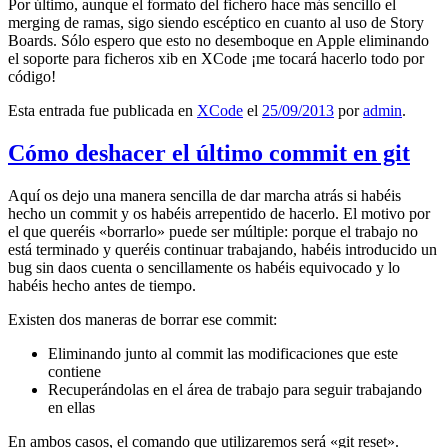
Por último, aunque el formato del fichero hace más sencillo el
merging de ramas, sigo siendo escéptico en cuanto al uso de Story
Boards. Sólo espero que esto no desemboque en Apple eliminando
el soporte para ficheros xib en XCode ¡me tocará hacerlo todo por
código!
Esta entrada fue publicada en
XCode
el
25/09/2013
por
admin
.
Cómo deshacer el último commit en git
Aquí os dejo una manera sencilla de dar marcha atrás si habéis
hecho un commit y os habéis arrepentido de hacerlo. El motivo por
el que queréis «borrarlo» puede ser múltiple: porque el trabajo no
está terminado y queréis continuar trabajando, habéis introducido un
bug sin daos cuenta o sencillamente os habéis equivocado y lo
habéis hecho antes de tiempo.
Existen dos maneras de borrar ese commit:
Eliminando junto al commit las modificaciones que este
contiene
Recuperándolas en el área de trabajo para seguir trabajando
en ellas
En ambos casos, el comando que utilizaremos será «git reset».