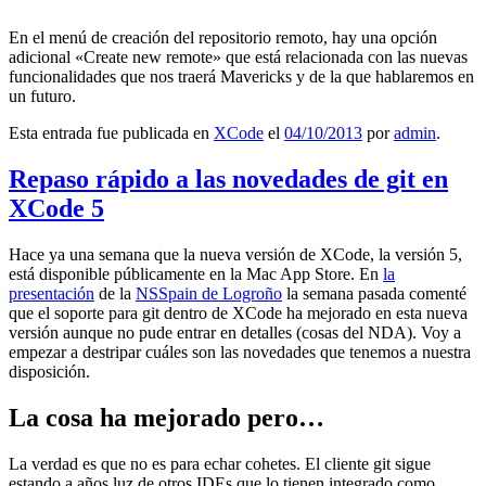
En el menú de creación del repositorio remoto, hay una opción
adicional «Create new remote» que está relacionada con las nuevas
funcionalidades que nos traerá Mavericks y de la que hablaremos en
un futuro.
Esta entrada fue publicada en
XCode
el
04/10/2013
por
admin
.
Repaso rápido a las novedades de git en
XCode 5
Hace ya una semana que la nueva versión de XCode, la versión 5,
está disponible públicamente en la Mac App Store. En
la
presentación
de la
NSSpain de Logroño
la semana pasada comenté
que el soporte para git dentro de XCode ha mejorado en esta nueva
versión aunque no pude entrar en detalles (cosas del NDA). Voy a
empezar a destripar cuáles son las novedades que tenemos a nuestra
disposición.
La cosa ha mejorado pero…
La verdad es que no es para echar cohetes. El cliente git sigue
estando a años luz de otros IDEs que lo tienen integrado como