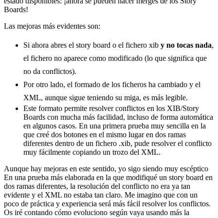
estado disponibles: ¡ahora se pueden hacer merges de los Story
Boards!
Las mejoras más evidentes son:
Si ahora abres el story board o el fichero xib
y no tocas nada
,
el fichero no aparece como modificado (lo que significa que
no da conflictos).
Por otro lado, el formado de los ficheros ha cambiado y el
XML, aunque sigue teniendo su miga, es más legible.
Este formato permite resolver conflictos en los XIB/Story
Boards con mucha más facilidad, incluso de forma automática
en algunos casos. En una primera prueba muy sencilla en la
que creé dos botones en el mismo lugar en dos ramas
diferentes dentro de un fichero .xib, pude resolver el conflicto
muy fácilmente copiando un trozo del XML.
Aunque hay mejoras en este sentido, yo sigo siendo muy escéptico
En una prueba más elaborada en la que modifiqué un story board en
dos ramas diferentes, la resolución del conflicto no era ya tan
evidente y el XML no estaba tan claro. Me imagino que con un
poco de práctica y experiencia será más fácil resolver los conflictos.
Os iré contando cómo evoluciono según vaya usando más la