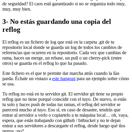
de seguridad? El caos está garantizado si no se organiza todo muy,
muy, muy bien.
3- No estás guardando una copia del
reflog
El reflog es un fichero de log que está en la carpeta .git de tu
repositorio local donde se guarda un log de todos los cambios de
referencias que ocurren en tu repositorio. Cada vez que cambias de
rama, haces un merge, un rebase, un pull o un cherry-pick (entre
otros) se guarda en el reflog lo que ha pasado.
Este fichero es el que te permite dar marcha atrás cuando la lías
parda. Échale un vistazo a
este hangout
para un ejemplo sobre cómo
se usa.
Tu reflog no está en tu servidor git. El servidor git tiene su propio
reflog que no tiene porqué coincidir con el tuyo. De nuevo, si estás
tu solo y haces push de todas tus ramas, el reflog del servidor se
parecerá mucho al tuyo. Eso sí, en caso de desastre, tendrás que
entrar al servidor a verlo o copiartelo a tu máquina local… oh, vaya,
espera, que estás trabajando con github / bitbucket y no te dejan
entrar a sus servidores a descargarte el reflog, desde luego qué tíos
perros ¿no?.