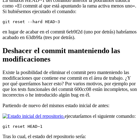
La sintaxis HEAD~1 del comando anterior la podríamos traducir
como «El commit al que está apuntando la rama activa menos uno».
Si hubiésemos ejecutado el comando:
git reset --hard HEAD~3
en lugar de acabar en el commit 6eb9f2d (uno por detrás) habríamos
acabado en 63db9fa (tres por detrás).
Deshacer el commit manteniendo las
modificaciones
Existe la posibilidad de eliminar el commit pero manteniendo las
modificaciones que contiene ese commit en el área de trabajo. ¿Y
por qué querríamos hacer esto? Por varios motivos, por ejemplo por
que los tests funcionales del commit 600cc08 están incompletos, son
incorrectos o he introducido algún bug en él.
Partiendo de nuevo del mismos estado inicial de antes:
ejecutaríamos el siguiente comando:
git reset HEAD~1
Tras lo cual, el estado del repositorio sería: