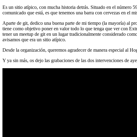
Es un sitio atípico, con mucha historia detrás. Situado en el número 5
comunicado que está, es que tenemos una barra con cervezas en el mi
Aparte de git, dedico una buena parte de mi tiempo (la mayoría) al
tiene como objetivo poner en valor todo lo que tenga que ver con Ex
tener un meetup de git en un lugar tradicionalmente considerado como 
avisamos que era un sitio atípico.
Desde la organización, queremos agradecer de manera especial al Hog
Y ya sin más, os dejo las grabaciones de las dos intervenciones de aye