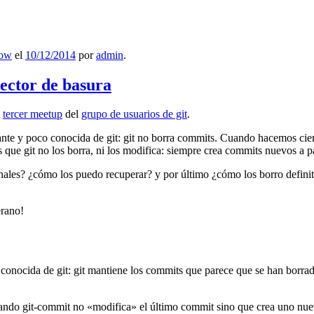
low
el
10/12/2014
por
admin
.
lector de basura
l
tercer meetup
del
grupo de usuarios de git
.
ante y poco conocida de git: git no borra commits. Cuando hacemos cie
que git no los borra, ni los modifica: siempre crea commits nuevos a par
nales? ¿cómo los puedo recuperar? y por último ¿cómo los borro definiti
erano!
 conocida de git: git mantiene los commits que parece que se han borra
ndo git-commit no «modifica» el último commit sino que crea uno nu