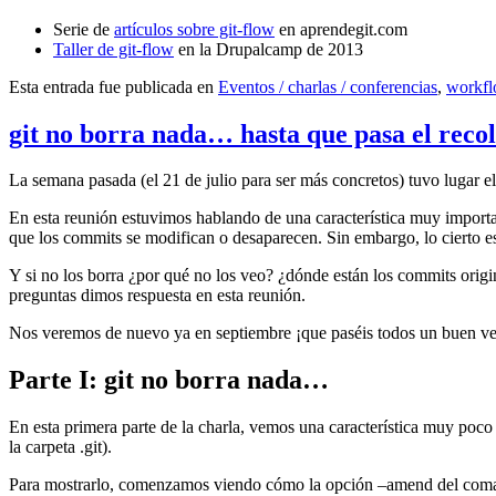
Serie de
artículos sobre git-flow
en aprendegit.com
Taller de git-flow
en la Drupalcamp de 2013
Esta entrada fue publicada en
Eventos / charlas / conferencias
,
workf
git no borra nada… hasta que pasa el reco
La semana pasada (el 21 de julio para ser más concretos) tuvo lugar e
En esta reunión estuvimos hablando de una característica muy import
que los commits se modifican o desaparecen. Sin embargo, lo cierto es 
Y si no los borra ¿por qué no los veo? ¿dónde están los commits origi
preguntas dimos respuesta en esta reunión.
Nos veremos de nuevo ya en septiembre ¡que paséis todos un buen v
Parte I: git no borra nada…
En esta primera parte de la charla, vemos una característica muy poco
la carpeta .git).
Para mostrarlo, comenzamos viendo cómo la opción –amend del coma