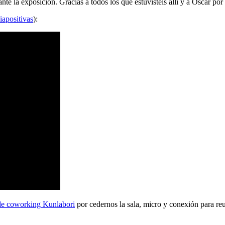
 la exposición. Gracias a todos los que estuvisteis allí y a Oscar por 
iapositivas
):
de coworking Kunlabori
por cedernos la sala, micro y conexión para reu