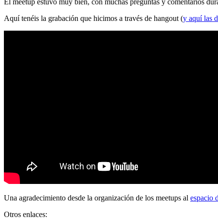
El meetup estuvo muy bien, con muchas preguntas y comentarios durante
Aquí tenéis la grabación que hicimos a través de hangout (
y aquí las d
Una agradecimiento desde la organización de los meetups al
espacio 
Otros enlaces: