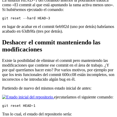
La sintaxis HEAD~1 del comando anterior la podríamos traducir
como «El commit al que está apuntando la rama activa menos uno».
Si hubiésemos ejecutado el comando:
git reset --hard HEAD~3
en lugar de acabar en el commit 6eb9f2d (uno por detrás) habríamos
acabado en 63db9fa (tres por detrás).
Deshacer el commit manteniendo las
modificaciones
Existe la posibilidad de eliminar el commit pero manteniendo las
modificaciones que contiene ese commit en el área de trabajo. ¿Y
por qué querríamos hacer esto? Por varios motivos, por ejemplo por
que los tests funcionales del commit 600cc08 están incompletos, son
incorrectos o he introducido algún bug en él.
Partiendo de nuevo del mismos estado inicial de antes:
ejecutaríamos el siguiente comando:
git reset HEAD~1
Tras lo cual, el estado del repositorio sería: