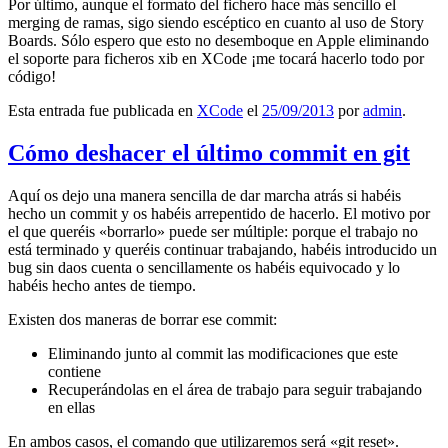
Por último, aunque el formato del fichero hace más sencillo el
merging de ramas, sigo siendo escéptico en cuanto al uso de Story
Boards. Sólo espero que esto no desemboque en Apple eliminando
el soporte para ficheros xib en XCode ¡me tocará hacerlo todo por
código!
Esta entrada fue publicada en
XCode
el
25/09/2013
por
admin
.
Cómo deshacer el último commit en git
Aquí os dejo una manera sencilla de dar marcha atrás si habéis
hecho un commit y os habéis arrepentido de hacerlo. El motivo por
el que queréis «borrarlo» puede ser múltiple: porque el trabajo no
está terminado y queréis continuar trabajando, habéis introducido un
bug sin daos cuenta o sencillamente os habéis equivocado y lo
habéis hecho antes de tiempo.
Existen dos maneras de borrar ese commit:
Eliminando junto al commit las modificaciones que este
contiene
Recuperándolas en el área de trabajo para seguir trabajando
en ellas
En ambos casos, el comando que utilizaremos será «git reset».