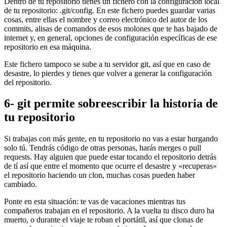
Dentro de tu repositorio tienes un fichero con la configuración local
de tu repositorio: .git/config. En este fichero puedes guardar varias
cosas, entre ellas el nombre y correo electrónico del autor de los
commits, alisas de comandos de esos molones que te has bajado de
internet y, en general, opciones de configuración específicas de ese
repositorio en esa máquina.
Este fichero tampoco se sube a tu servidor git, así que en caso de
desastre, lo pierdes y tienes que volver a generar la configuración
del repositorio.
6- git permite sobreescribir la historia de
tu repositorio
Si trabajas con más gente, en tu repositorio no vas a estar hurgando
solo tú. Tendrás código de otras personas, harás merges o pull
requests. Hay alguien que puede estar tocando el repositorio detrás
de tí así que entre el momento que ocurre el desastre y «recuperas»
el repositorio haciendo un clon, muchas cosas pueden haber
cambiado.
Ponte en esta situación: te vas de vacaciones mientras tus
compañeros trabajan en el repositorio. A la vuelta tu disco duro ha
muerto, o durante el viaje te roban el portátil, así que clonas de