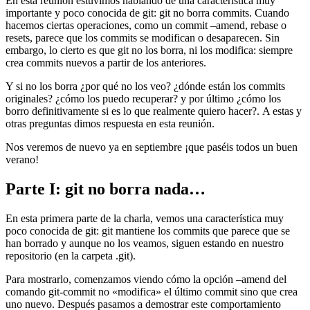
En esta reunión estuvimos hablando de una característica muy
importante y poco conocida de git: git no borra commits. Cuando
hacemos ciertas operaciones, como un commit –amend, rebase o
resets, parece que los commits se modifican o desaparecen. Sin
embargo, lo cierto es que git no los borra, ni los modifica: siempre
crea commits nuevos a partir de los anteriores.
Y si no los borra ¿por qué no los veo? ¿dónde están los commits
originales? ¿cómo los puedo recuperar? y por último ¿cómo los
borro definitivamente si es lo que realmente quiero hacer?. A estas y
otras preguntas dimos respuesta en esta reunión.
Nos veremos de nuevo ya en septiembre ¡que paséis todos un buen
verano!
Parte I: git no borra nada…
En esta primera parte de la charla, vemos una característica muy
poco conocida de git: git mantiene los commits que parece que se
han borrado y aunque no los veamos, siguen estando en nuestro
repositorio (en la carpeta .git).
Para mostrarlo, comenzamos viendo cómo la opción –amend del
comando git-commit no «modifica» el último commit sino que crea
uno nuevo. Después pasamos a demostrar este comportamiento