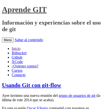
Aprende GIT
Información y experiencias sobre el uso
de git
Saltar al contenido
Menú
Inicio
Bitbucket
Github
XCode
¿Quienes somos?
Cursos
Contacto
Usando Git con git-flow
Ayer tuvimos una nueva reunión del
grupo de usuarios de git
(la
última de este 2014 que se acaba).
En esta ocasión
Oscar Vítores
compartió con nosotros su