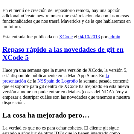
En el menú de creación del repositorio remoto, hay una opción
adicional «Create new remote» que está relacionada con las nuevas
funcionalidades que nos traerá Mavericks y de la que hablaremos en
un futuro.
Esta entrada fue publicada en
XCode
el
04/10/2013
por
admin
.
Repaso rápido a las novedades de git en
XCode 5
Hace ya una semana que la nueva versión de XCode, la versión 5,
está disponible públicamente en la Mac App Store. En
la
presentación
de la
NSSpain de Logroño
la semana pasada comenté
que el soporte para git dentro de XCode ha mejorado en esta nueva
versión aunque no pude entrar en detalles (cosas del NDA). Voy a
empezar a destripar cuáles son las novedades que tenemos a nuestra
disposición.
La cosa ha mejorado pero…
La verdad es que no es para echar cohetes. El cliente git sigue
estando a años luz de otros IDEs que lo tienen integrado como