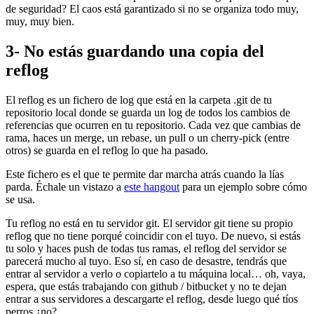
de seguridad? El caos está garantizado si no se organiza todo muy,
muy, muy bien.
3- No estás guardando una copia del
reflog
El reflog es un fichero de log que está en la carpeta .git de tu
repositorio local donde se guarda un log de todos los cambios de
referencias que ocurren en tu repositorio. Cada vez que cambias de
rama, haces un merge, un rebase, un pull o un cherry-pick (entre
otros) se guarda en el reflog lo que ha pasado.
Este fichero es el que te permite dar marcha atrás cuando la lías
parda. Échale un vistazo a
este hangout
para un ejemplo sobre cómo
se usa.
Tu reflog no está en tu servidor git. El servidor git tiene su propio
reflog que no tiene porqué coincidir con el tuyo. De nuevo, si estás
tu solo y haces push de todas tus ramas, el reflog del servidor se
parecerá mucho al tuyo. Eso sí, en caso de desastre, tendrás que
entrar al servidor a verlo o copiartelo a tu máquina local… oh, vaya,
espera, que estás trabajando con github / bitbucket y no te dejan
entrar a sus servidores a descargarte el reflog, desde luego qué tíos
perros ¿no?.