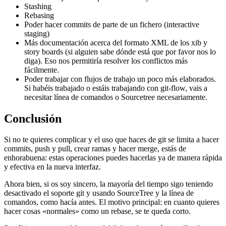
Stashing
Rebasing
Poder hacer commits de parte de un fichero (interactive
staging)
Más documentación acerca del formato XML de los xib y
story boards (si alguien sabe dónde está que por favor nos lo
diga). Eso nos permitiría resolver los conflictos más
fácilmente.
Poder trabajar con flujos de trabajo un poco más elaborados.
Si habéis trabajado o estáis trabajando con git-flow, vais a
necesitar línea de comandos o Sourcetree necesariamente.
Conclusión
Si no te quieres complicar y el uso que haces de git se limita a hacer
commits, push y pull, crear ramas y hacer merge, estás de
enhorabuena: estas operaciones puedes hacerlas ya de manera rápida
y efectiva en la nueva interfaz.
Ahora bien, si os soy sincero, la mayoría del tiempo sigo teniendo
desactivado el soporte git y usando SourceTree y la línea de
comandos, como hacía antes. El motivo principal: en cuanto quieres
hacer cosas «normales» como un rebase, se te queda corto.