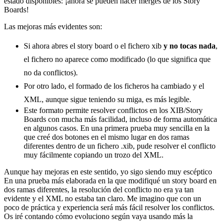
estado disponibles: ¡ahora se pueden hacer merges de los Story
Boards!
Las mejoras más evidentes son:
Si ahora abres el story board o el fichero xib
y no tocas nada
,
el fichero no aparece como modificado (lo que significa que
no da conflictos).
Por otro lado, el formado de los ficheros ha cambiado y el
XML, aunque sigue teniendo su miga, es más legible.
Este formato permite resolver conflictos en los XIB/Story
Boards con mucha más facilidad, incluso de forma automática
en algunos casos. En una primera prueba muy sencilla en la
que creé dos botones en el mismo lugar en dos ramas
diferentes dentro de un fichero .xib, pude resolver el conflicto
muy fácilmente copiando un trozo del XML.
Aunque hay mejoras en este sentido, yo sigo siendo muy escéptico
En una prueba más elaborada en la que modifiqué un story board en
dos ramas diferentes, la resolución del conflicto no era ya tan
evidente y el XML no estaba tan claro. Me imagino que con un
poco de práctica y experiencia será más fácil resolver los conflictos.
Os iré contando cómo evoluciono según vaya usando más la