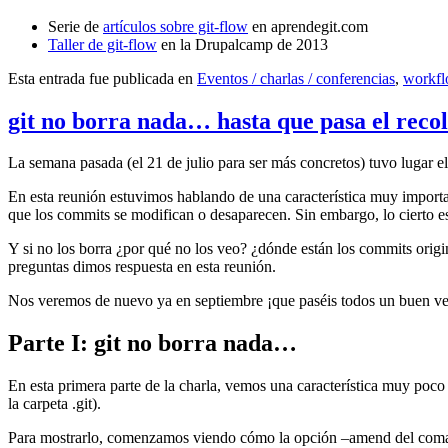
Serie de
artículos sobre git-flow
en aprendegit.com
Taller de git-flow
en la Drupalcamp de 2013
Esta entrada fue publicada en
Eventos / charlas / conferencias
,
workf
git no borra nada… hasta que pasa el reco
La semana pasada (el 21 de julio para ser más concretos) tuvo lugar e
En esta reunión estuvimos hablando de una característica muy import
que los commits se modifican o desaparecen. Sin embargo, lo cierto es 
Y si no los borra ¿por qué no los veo? ¿dónde están los commits origi
preguntas dimos respuesta en esta reunión.
Nos veremos de nuevo ya en septiembre ¡que paséis todos un buen v
Parte I: git no borra nada…
En esta primera parte de la charla, vemos una característica muy poco
la carpeta .git).
Para mostrarlo, comenzamos viendo cómo la opción –amend del coma