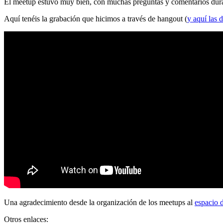
El meetup estuvo muy bien, con muchas preguntas y comentarios durante
Aquí tenéis la grabación que hicimos a través de hangout (
y aquí las d
Una agradecimiento desde la organización de los meetups al
espacio 
Otros enlaces: