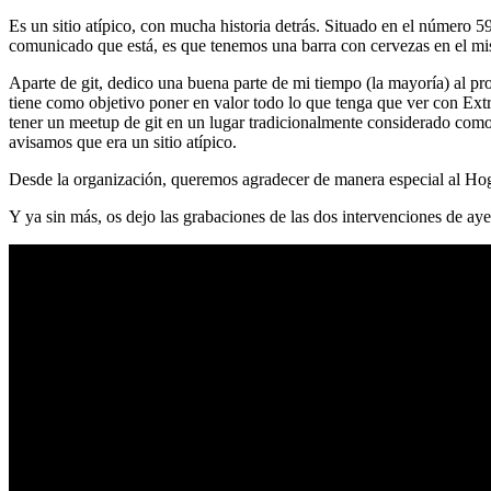
Es un sitio atípico, con mucha historia detrás. Situado en el número 5
comunicado que está, es que tenemos una barra con cervezas en el mi
Aparte de git, dedico una buena parte de mi tiempo (la mayoría) al
tiene como objetivo poner en valor todo lo que tenga que ver con Ex
tener un meetup de git en un lugar tradicionalmente considerado como 
avisamos que era un sitio atípico.
Desde la organización, queremos agradecer de manera especial al Hog
Y ya sin más, os dejo las grabaciones de las dos intervenciones de aye