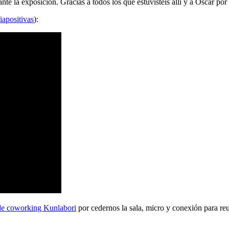
 la exposición. Gracias a todos los que estuvisteis allí y a Oscar por 
iapositivas
):
de coworking Kunlabori
por cedernos la sala, micro y conexión para reu