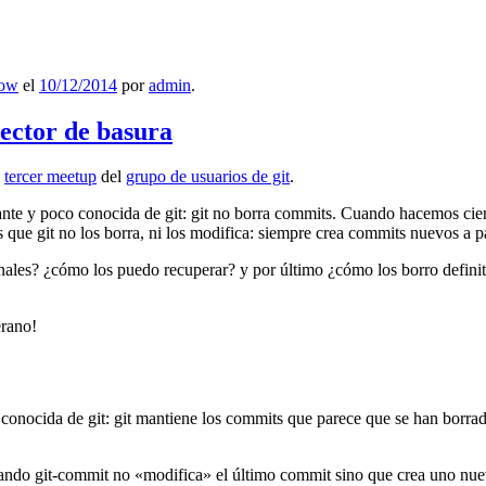
low
el
10/12/2014
por
admin
.
lector de basura
l
tercer meetup
del
grupo de usuarios de git
.
ante y poco conocida de git: git no borra commits. Cuando hacemos cie
que git no los borra, ni los modifica: siempre crea commits nuevos a par
nales? ¿cómo los puedo recuperar? y por último ¿cómo los borro definiti
erano!
 conocida de git: git mantiene los commits que parece que se han borra
ndo git-commit no «modifica» el último commit sino que crea uno nu