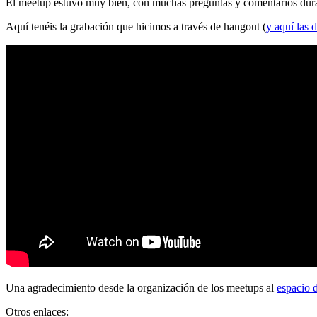
El meetup estuvo muy bien, con muchas preguntas y comentarios durante
Aquí tenéis la grabación que hicimos a través de hangout (
y aquí las d
Una agradecimiento desde la organización de los meetups al
espacio 
Otros enlaces: