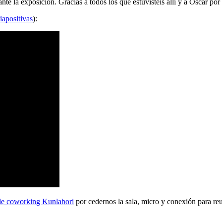
 la exposición. Gracias a todos los que estuvisteis allí y a Oscar por 
iapositivas
):
de coworking Kunlabori
por cedernos la sala, micro y conexión para reu