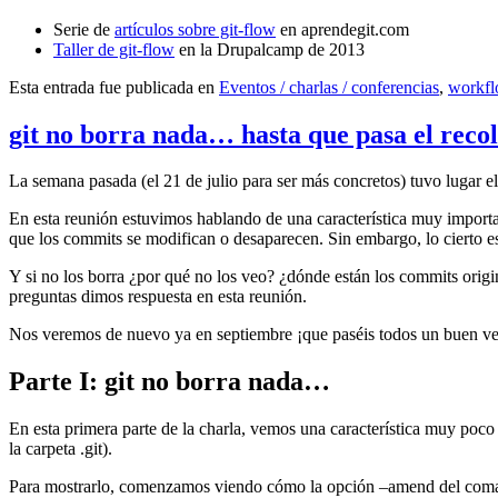
Serie de
artículos sobre git-flow
en aprendegit.com
Taller de git-flow
en la Drupalcamp de 2013
Esta entrada fue publicada en
Eventos / charlas / conferencias
,
workf
git no borra nada… hasta que pasa el reco
La semana pasada (el 21 de julio para ser más concretos) tuvo lugar e
En esta reunión estuvimos hablando de una característica muy import
que los commits se modifican o desaparecen. Sin embargo, lo cierto es 
Y si no los borra ¿por qué no los veo? ¿dónde están los commits origi
preguntas dimos respuesta en esta reunión.
Nos veremos de nuevo ya en septiembre ¡que paséis todos un buen v
Parte I: git no borra nada…
En esta primera parte de la charla, vemos una característica muy poco
la carpeta .git).
Para mostrarlo, comenzamos viendo cómo la opción –amend del coma