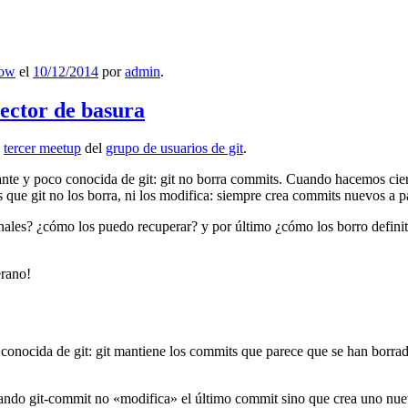
low
el
10/12/2014
por
admin
.
lector de basura
l
tercer meetup
del
grupo de usuarios de git
.
ante y poco conocida de git: git no borra commits. Cuando hacemos cie
que git no los borra, ni los modifica: siempre crea commits nuevos a par
nales? ¿cómo los puedo recuperar? y por último ¿cómo los borro definiti
erano!
 conocida de git: git mantiene los commits que parece que se han borra
ndo git-commit no «modifica» el último commit sino que crea uno nu