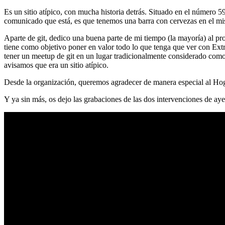
Es un sitio atípico, con mucha historia detrás. Situado en el número 5
comunicado que está, es que tenemos una barra con cervezas en el mi
Aparte de git, dedico una buena parte de mi tiempo (la mayoría) al
tiene como objetivo poner en valor todo lo que tenga que ver con Ex
tener un meetup de git en un lugar tradicionalmente considerado como 
avisamos que era un sitio atípico.
Desde la organización, queremos agradecer de manera especial al Hog
Y ya sin más, os dejo las grabaciones de las dos intervenciones de aye