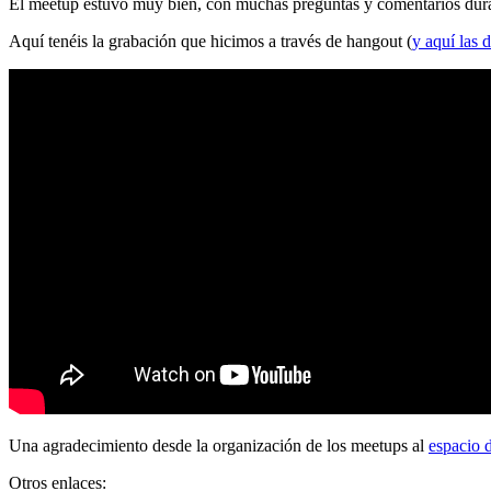
El meetup estuvo muy bien, con muchas preguntas y comentarios durante
Aquí tenéis la grabación que hicimos a través de hangout (
y aquí las d
Una agradecimiento desde la organización de los meetups al
espacio 
Otros enlaces: