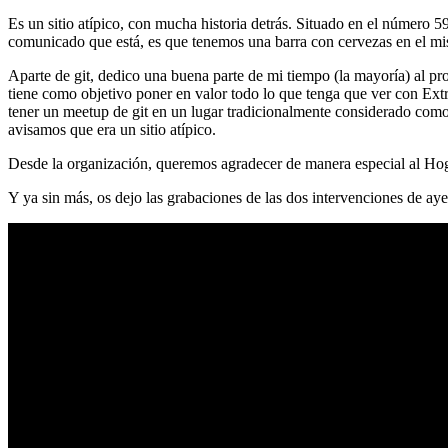
Es un sitio atípico, con mucha historia detrás. Situado en el número 5
comunicado que está, es que tenemos una barra con cervezas en el mi
Aparte de git, dedico una buena parte de mi tiempo (la mayoría) al
tiene como objetivo poner en valor todo lo que tenga que ver con Ex
tener un meetup de git en un lugar tradicionalmente considerado como 
avisamos que era un sitio atípico.
Desde la organización, queremos agradecer de manera especial al Hog
Y ya sin más, os dejo las grabaciones de las dos intervenciones de aye