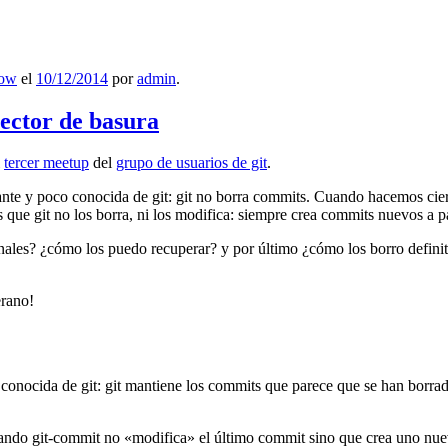
low
el
10/12/2014
por
admin
.
lector de basura
l
tercer meetup
del
grupo de usuarios de git
.
ante y poco conocida de git: git no borra commits. Cuando hacemos cie
que git no los borra, ni los modifica: siempre crea commits nuevos a par
nales? ¿cómo los puedo recuperar? y por último ¿cómo los borro definiti
erano!
 conocida de git: git mantiene los commits que parece que se han borra
ndo git-commit no «modifica» el último commit sino que crea uno nu