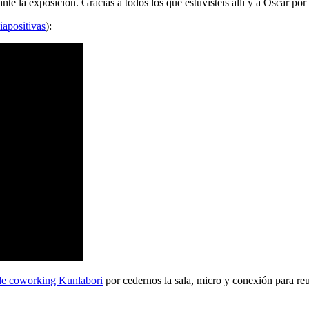
 la exposición. Gracias a todos los que estuvisteis allí y a Oscar por 
iapositivas
):
de coworking Kunlabori
por cedernos la sala, micro y conexión para reu