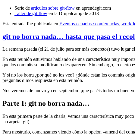
Serie de
artículos sobre git-flow
en aprendegit.com
Taller de git-flow
en la Drupalcamp de 2013
Esta entrada fue publicada en
Eventos / charlas / conferencias
,
workf
git no borra nada… hasta que pasa el reco
La semana pasada (el 21 de julio para ser más concretos) tuvo lugar e
En esta reunión estuvimos hablando de una característica muy import
que los commits se modifican o desaparecen. Sin embargo, lo cierto es 
Y si no los borra ¿por qué no los veo? ¿dónde están los commits origi
preguntas dimos respuesta en esta reunión.
Nos veremos de nuevo ya en septiembre ¡que paséis todos un buen v
Parte I: git no borra nada…
En esta primera parte de la charla, vemos una característica muy poco
la carpeta .git).
Para mostrarlo, comenzamos viendo cómo la opción –amend del coma