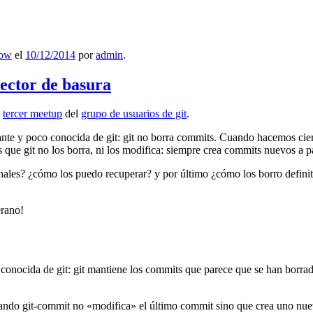
low
el
10/12/2014
por
admin
.
lector de basura
l
tercer meetup
del
grupo de usuarios de git
.
ante y poco conocida de git: git no borra commits. Cuando hacemos cie
que git no los borra, ni los modifica: siempre crea commits nuevos a par
nales? ¿cómo los puedo recuperar? y por último ¿cómo los borro definiti
erano!
 conocida de git: git mantiene los commits que parece que se han borra
ndo git-commit no «modifica» el último commit sino que crea uno nu