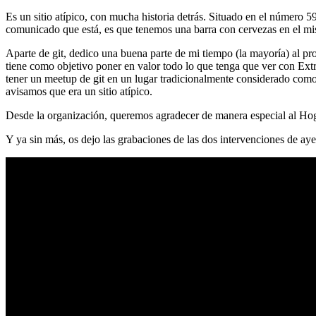
Es un sitio atípico, con mucha historia detrás. Situado en el número 5
comunicado que está, es que tenemos una barra con cervezas en el mi
Aparte de git, dedico una buena parte de mi tiempo (la mayoría) al
tiene como objetivo poner en valor todo lo que tenga que ver con Ex
tener un meetup de git en un lugar tradicionalmente considerado como 
avisamos que era un sitio atípico.
Desde la organización, queremos agradecer de manera especial al Hog
Y ya sin más, os dejo las grabaciones de las dos intervenciones de aye