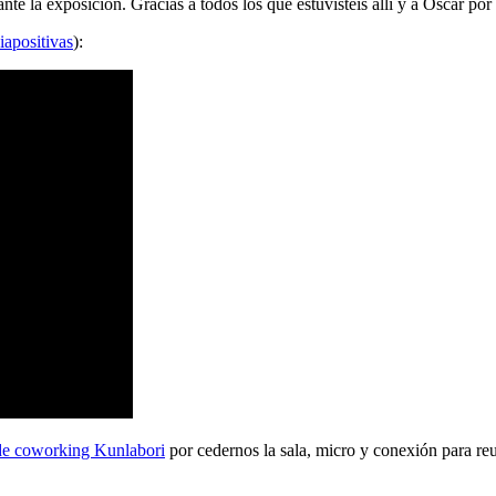
 la exposición. Gracias a todos los que estuvisteis allí y a Oscar por 
iapositivas
):
de coworking Kunlabori
por cedernos la sala, micro y conexión para reu