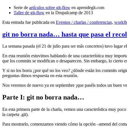
Serie de
artículos sobre git-flow
en aprendegit.com
Taller de git-flow
en la Drupalcamp de 2013
Esta entrada fue publicada en
Eventos / charlas / conferencias
,
workf
git no borra nada… hasta que pasa el reco
La semana pasada (el 21 de julio para ser más concretos) tuvo lugar e
En esta reunión estuvimos hablando de una característica muy import
que los commits se modifican o desaparecen. Sin embargo, lo cierto es 
Y si no los borra ¿por qué no los veo? ¿dónde están los commits origi
preguntas dimos respuesta en esta reunión.
Nos veremos de nuevo ya en septiembre ¡que paséis todos un buen v
Parte I: git no borra nada…
En esta primera parte de la charla, vemos una característica muy poco
la carpeta .git).
Para mostrarlo, comenzamos viendo cómo la opción –amend del coma