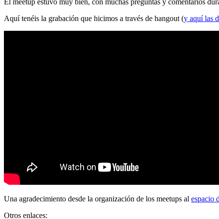
El meetup estuvo muy bien, con muchas preguntas y comentarios durante
Aquí tenéis la grabación que hicimos a través de hangout (
y aquí las d
Una agradecimiento desde la organización de los meetups al
espacio 
Otros enlaces: