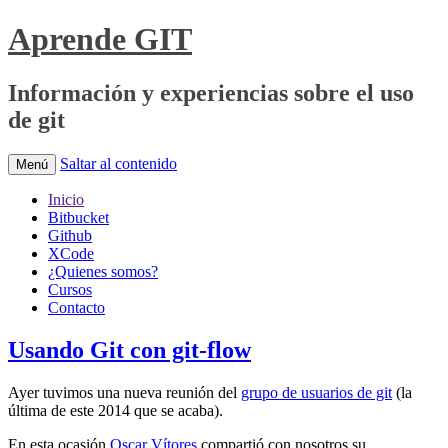
Aprende GIT
Información y experiencias sobre el uso
de git
Saltar al contenido
Menú
Inicio
Bitbucket
Github
XCode
¿Quienes somos?
Cursos
Contacto
Usando Git con git-flow
Ayer tuvimos una nueva reunión del
grupo de usuarios de git
(la
última de este 2014 que se acaba).
En esta ocasión
Oscar Vítores
compartió con nosotros su