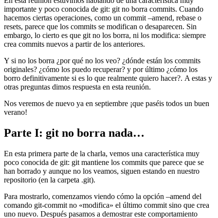
En esta reunión estuvimos hablando de una característica muy
importante y poco conocida de git: git no borra commits. Cuando
hacemos ciertas operaciones, como un commit –amend, rebase o
resets, parece que los commits se modifican o desaparecen. Sin
embargo, lo cierto es que git no los borra, ni los modifica: siempre
crea commits nuevos a partir de los anteriores.
Y si no los borra ¿por qué no los veo? ¿dónde están los commits
originales? ¿cómo los puedo recuperar? y por último ¿cómo los
borro definitivamente si es lo que realmente quiero hacer?. A estas y
otras preguntas dimos respuesta en esta reunión.
Nos veremos de nuevo ya en septiembre ¡que paséis todos un buen
verano!
Parte I: git no borra nada…
En esta primera parte de la charla, vemos una característica muy
poco conocida de git: git mantiene los commits que parece que se
han borrado y aunque no los veamos, siguen estando en nuestro
repositorio (en la carpeta .git).
Para mostrarlo, comenzamos viendo cómo la opción –amend del
comando git-commit no «modifica» el último commit sino que crea
uno nuevo. Después pasamos a demostrar este comportamiento