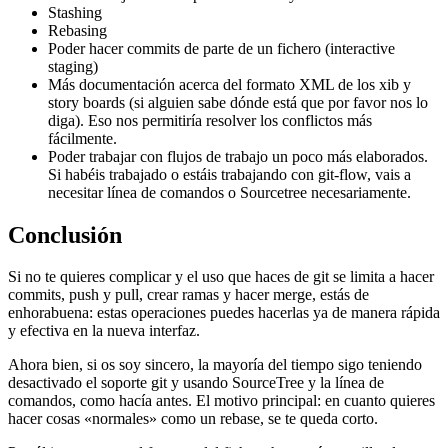
Stashing
Rebasing
Poder hacer commits de parte de un fichero (interactive
staging)
Más documentación acerca del formato XML de los xib y
story boards (si alguien sabe dónde está que por favor nos lo
diga). Eso nos permitiría resolver los conflictos más
fácilmente.
Poder trabajar con flujos de trabajo un poco más elaborados.
Si habéis trabajado o estáis trabajando con git-flow, vais a
necesitar línea de comandos o Sourcetree necesariamente.
Conclusión
Si no te quieres complicar y el uso que haces de git se limita a hacer
commits, push y pull, crear ramas y hacer merge, estás de
enhorabuena: estas operaciones puedes hacerlas ya de manera rápida
y efectiva en la nueva interfaz.
Ahora bien, si os soy sincero, la mayoría del tiempo sigo teniendo
desactivado el soporte git y usando SourceTree y la línea de
comandos, como hacía antes. El motivo principal: en cuanto quieres
hacer cosas «normales» como un rebase, se te queda corto.