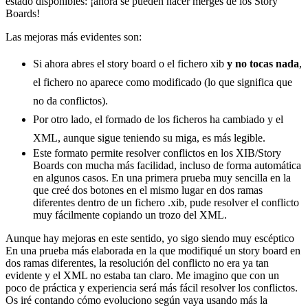
estado disponibles: ¡ahora se pueden hacer merges de los Story
Boards!
Las mejoras más evidentes son:
Si ahora abres el story board o el fichero xib
y no tocas nada
,
el fichero no aparece como modificado (lo que significa que
no da conflictos).
Por otro lado, el formado de los ficheros ha cambiado y el
XML, aunque sigue teniendo su miga, es más legible.
Este formato permite resolver conflictos en los XIB/Story
Boards con mucha más facilidad, incluso de forma automática
en algunos casos. En una primera prueba muy sencilla en la
que creé dos botones en el mismo lugar en dos ramas
diferentes dentro de un fichero .xib, pude resolver el conflicto
muy fácilmente copiando un trozo del XML.
Aunque hay mejoras en este sentido, yo sigo siendo muy escéptico
En una prueba más elaborada en la que modifiqué un story board en
dos ramas diferentes, la resolución del conflicto no era ya tan
evidente y el XML no estaba tan claro. Me imagino que con un
poco de práctica y experiencia será más fácil resolver los conflictos.
Os iré contando cómo evoluciono según vaya usando más la