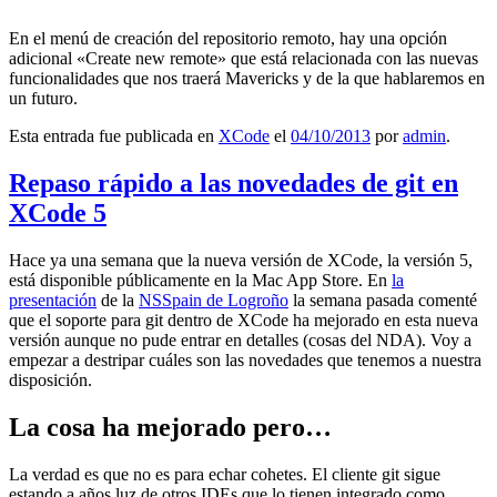
En el menú de creación del repositorio remoto, hay una opción
adicional «Create new remote» que está relacionada con las nuevas
funcionalidades que nos traerá Mavericks y de la que hablaremos en
un futuro.
Esta entrada fue publicada en
XCode
el
04/10/2013
por
admin
.
Repaso rápido a las novedades de git en
XCode 5
Hace ya una semana que la nueva versión de XCode, la versión 5,
está disponible públicamente en la Mac App Store. En
la
presentación
de la
NSSpain de Logroño
la semana pasada comenté
que el soporte para git dentro de XCode ha mejorado en esta nueva
versión aunque no pude entrar en detalles (cosas del NDA). Voy a
empezar a destripar cuáles son las novedades que tenemos a nuestra
disposición.
La cosa ha mejorado pero…
La verdad es que no es para echar cohetes. El cliente git sigue
estando a años luz de otros IDEs que lo tienen integrado como