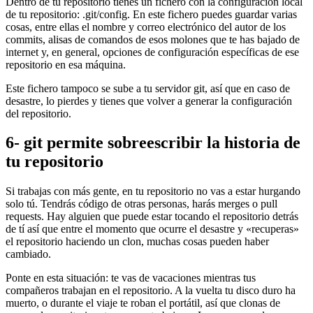
Dentro de tu repositorio tienes un fichero con la configuración local
de tu repositorio: .git/config. En este fichero puedes guardar varias
cosas, entre ellas el nombre y correo electrónico del autor de los
commits, alisas de comandos de esos molones que te has bajado de
internet y, en general, opciones de configuración específicas de ese
repositorio en esa máquina.
Este fichero tampoco se sube a tu servidor git, así que en caso de
desastre, lo pierdes y tienes que volver a generar la configuración
del repositorio.
6- git permite sobreescribir la historia de
tu repositorio
Si trabajas con más gente, en tu repositorio no vas a estar hurgando
solo tú. Tendrás código de otras personas, harás merges o pull
requests. Hay alguien que puede estar tocando el repositorio detrás
de tí así que entre el momento que ocurre el desastre y «recuperas»
el repositorio haciendo un clon, muchas cosas pueden haber
cambiado.
Ponte en esta situación: te vas de vacaciones mientras tus
compañeros trabajan en el repositorio. A la vuelta tu disco duro ha
muerto, o durante el viaje te roban el portátil, así que clonas de