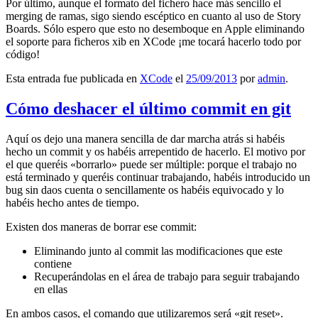
Por último, aunque el formato del fichero hace más sencillo el
merging de ramas, sigo siendo escéptico en cuanto al uso de Story
Boards. Sólo espero que esto no desemboque en Apple eliminando
el soporte para ficheros xib en XCode ¡me tocará hacerlo todo por
código!
Esta entrada fue publicada en
XCode
el
25/09/2013
por
admin
.
Cómo deshacer el último commit en git
Aquí os dejo una manera sencilla de dar marcha atrás si habéis
hecho un commit y os habéis arrepentido de hacerlo. El motivo por
el que queréis «borrarlo» puede ser múltiple: porque el trabajo no
está terminado y queréis continuar trabajando, habéis introducido un
bug sin daos cuenta o sencillamente os habéis equivocado y lo
habéis hecho antes de tiempo.
Existen dos maneras de borrar ese commit:
Eliminando junto al commit las modificaciones que este
contiene
Recuperándolas en el área de trabajo para seguir trabajando
en ellas
En ambos casos, el comando que utilizaremos será «git reset».