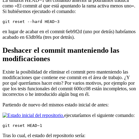
La sintaxis HEAD~1 del comando anterior la podríamos traducir
como «El commit al que está apuntando la rama activa menos uno».
Si hubiésemos ejecutado el comando:
git reset --hard HEAD~3
en lugar de acabar en el commit 6eb9f2d (uno por detrás) habríamos
acabado en 63db9fa (tres por detrás).
Deshacer el commit manteniendo las
modificaciones
Existe la posibilidad de eliminar el commit pero manteniendo las
modificaciones que contiene ese commit en el área de trabajo. ¿Y
por qué querríamos hacer esto? Por varios motivos, por ejemplo por
que los tests funcionales del commit 600cc08 están incompletos, son
incorrectos o he introducido algún bug en él.
Partiendo de nuevo del mismos estado inicial de antes:
ejecutaríamos el siguiente comando:
git reset HEAD~1
Tras lo cual, el estado del repositorio sería: