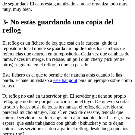
de seguridad? El caos está garantizado si no se organiza todo muy,
muy, muy bien.
3- No estás guardando una copia del
reflog
El reflog es un fichero de log que está en la carpeta .git de tu
repositorio local donde se guarda un log de todos los cambios de
referencias que ocurren en tu repositorio. Cada vez que cambias de
rama, haces un merge, un rebase, un pull o un cherry-pick (entre
otros) se guarda en el reflog lo que ha pasado.
Este fichero es el que te permite dar marcha atrás cuando la lías
parda. Échale un vistazo a
este hangout
para un ejemplo sobre cómo
se usa.
Tu reflog no está en tu servidor git. El servidor git tiene su propio
reflog que no tiene porqué coincidir con el tuyo. De nuevo, si estás
tu solo y haces push de todas tus ramas, el reflog del servidor se
parecerá mucho al tuyo. Eso sí, en caso de desastre, tendrás que
entrar al servidor a verlo o copiartelo a tu máquina local… oh, vaya,
espera, que estás trabajando con github / bitbucket y no te dejan
entrar a sus servidores a descargarte el reflog, desde luego qué tíos
perros ¿no?.