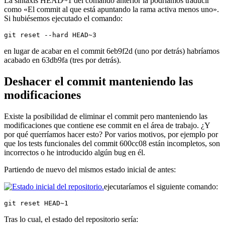
La sintaxis HEAD~1 del comando anterior la podríamos traducir
como «El commit al que está apuntando la rama activa menos uno».
Si hubiésemos ejecutado el comando:
git reset --hard HEAD~3
en lugar de acabar en el commit 6eb9f2d (uno por detrás) habríamos
acabado en 63db9fa (tres por detrás).
Deshacer el commit manteniendo las
modificaciones
Existe la posibilidad de eliminar el commit pero manteniendo las
modificaciones que contiene ese commit en el área de trabajo. ¿Y
por qué querríamos hacer esto? Por varios motivos, por ejemplo por
que los tests funcionales del commit 600cc08 están incompletos, son
incorrectos o he introducido algún bug en él.
Partiendo de nuevo del mismos estado inicial de antes:
ejecutaríamos el siguiente comando:
git reset HEAD~1
Tras lo cual, el estado del repositorio sería: