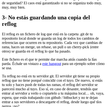
de seguridad? El caos está garantizado si no se organiza todo muy,
muy, muy bien.
3- No estás guardando una copia del
reflog
El reflog es un fichero de log que está en la carpeta .git de tu
repositorio local donde se guarda un log de todos los cambios de
referencias que ocurren en tu repositorio. Cada vez que cambias de
rama, haces un merge, un rebase, un pull o un cherry-pick (entre
otros) se guarda en el reflog lo que ha pasado.
Este fichero es el que te permite dar marcha atrás cuando la lías
parda. Échale un vistazo a
este hangout
para un ejemplo sobre cómo
se usa.
Tu reflog no está en tu servidor git. El servidor git tiene su propio
reflog que no tiene porqué coincidir con el tuyo. De nuevo, si estás
tu solo y haces push de todas tus ramas, el reflog del servidor se
parecerá mucho al tuyo. Eso sí, en caso de desastre, tendrás que
entrar al servidor a verlo o copiartelo a tu máquina local… oh, vaya,
espera, que estás trabajando con github / bitbucket y no te dejan
entrar a sus servidores a descargarte el reflog, desde luego qué tíos
perros ¿no?.