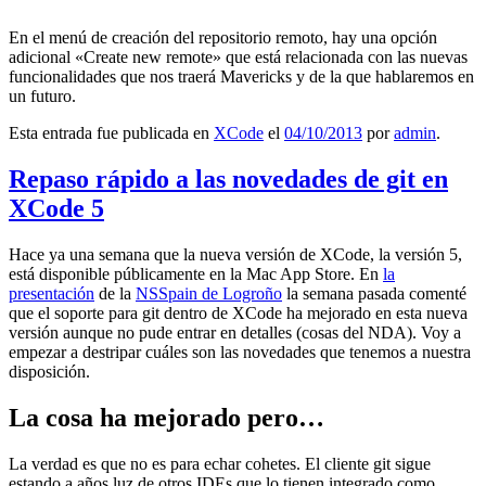
En el menú de creación del repositorio remoto, hay una opción
adicional «Create new remote» que está relacionada con las nuevas
funcionalidades que nos traerá Mavericks y de la que hablaremos en
un futuro.
Esta entrada fue publicada en
XCode
el
04/10/2013
por
admin
.
Repaso rápido a las novedades de git en
XCode 5
Hace ya una semana que la nueva versión de XCode, la versión 5,
está disponible públicamente en la Mac App Store. En
la
presentación
de la
NSSpain de Logroño
la semana pasada comenté
que el soporte para git dentro de XCode ha mejorado en esta nueva
versión aunque no pude entrar en detalles (cosas del NDA). Voy a
empezar a destripar cuáles son las novedades que tenemos a nuestra
disposición.
La cosa ha mejorado pero…
La verdad es que no es para echar cohetes. El cliente git sigue
estando a años luz de otros IDEs que lo tienen integrado como