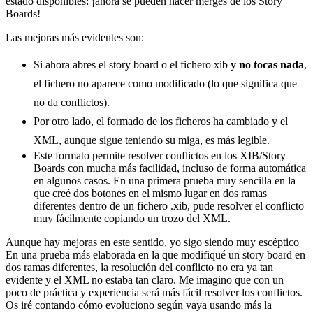
estado disponibles: ¡ahora se pueden hacer merges de los Story
Boards!
Las mejoras más evidentes son:
Si ahora abres el story board o el fichero xib
y no tocas nada
,
el fichero no aparece como modificado (lo que significa que
no da conflictos).
Por otro lado, el formado de los ficheros ha cambiado y el
XML, aunque sigue teniendo su miga, es más legible.
Este formato permite resolver conflictos en los XIB/Story
Boards con mucha más facilidad, incluso de forma automática
en algunos casos. En una primera prueba muy sencilla en la
que creé dos botones en el mismo lugar en dos ramas
diferentes dentro de un fichero .xib, pude resolver el conflicto
muy fácilmente copiando un trozo del XML.
Aunque hay mejoras en este sentido, yo sigo siendo muy escéptico
En una prueba más elaborada en la que modifiqué un story board en
dos ramas diferentes, la resolución del conflicto no era ya tan
evidente y el XML no estaba tan claro. Me imagino que con un
poco de práctica y experiencia será más fácil resolver los conflictos.
Os iré contando cómo evoluciono según vaya usando más la