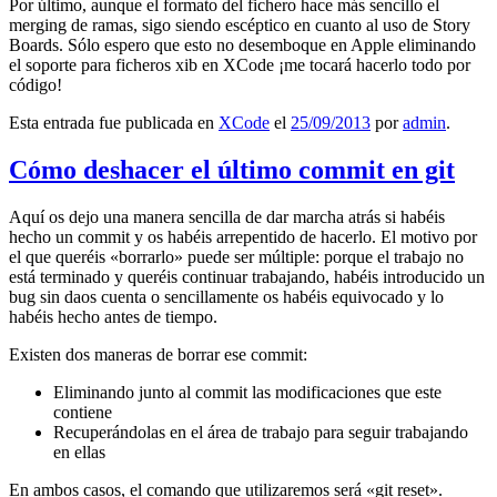
Por último, aunque el formato del fichero hace más sencillo el
merging de ramas, sigo siendo escéptico en cuanto al uso de Story
Boards. Sólo espero que esto no desemboque en Apple eliminando
el soporte para ficheros xib en XCode ¡me tocará hacerlo todo por
código!
Esta entrada fue publicada en
XCode
el
25/09/2013
por
admin
.
Cómo deshacer el último commit en git
Aquí os dejo una manera sencilla de dar marcha atrás si habéis
hecho un commit y os habéis arrepentido de hacerlo. El motivo por
el que queréis «borrarlo» puede ser múltiple: porque el trabajo no
está terminado y queréis continuar trabajando, habéis introducido un
bug sin daos cuenta o sencillamente os habéis equivocado y lo
habéis hecho antes de tiempo.
Existen dos maneras de borrar ese commit:
Eliminando junto al commit las modificaciones que este
contiene
Recuperándolas en el área de trabajo para seguir trabajando
en ellas
En ambos casos, el comando que utilizaremos será «git reset».