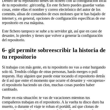
Dentro de tu repositorio tienes un fichero con la configuración local
de tu repositorio: .git/config. En este fichero puedes guardar varias
cosas, entre ellas el nombre y correo electrónico del autor de los
commits, alisas de comandos de esos molones que te has bajado de
internet y, en general, opciones de configuración específicas de ese
repositorio en esa máquina.
Este fichero tampoco se sube a tu servidor git, así que en caso de
desastre, lo pierdes y tienes que volver a generar la configuración
del repositorio.
6- git permite sobreescribir la historia de
tu repositorio
Si trabajas con más gente, en tu repositorio no vas a estar hurgando
solo tú. Tendrás código de otras personas, harás merges o pull
requests. Hay alguien que puede estar tocando el repositorio detrás
de tí así que entre el momento que ocurre el desastre y «recuperas»
el repositorio haciendo un clon, muchas cosas pueden haber
cambiado.
Ponte en esta situación: te vas de vacaciones mientras tus
compañeros trabajan en el repositorio. A la vuelta tu disco duro ha
muerto, o durante el viaje te roban el portátil, así que clonas de