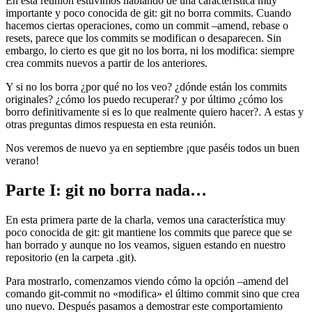
En esta reunión estuvimos hablando de una característica muy
importante y poco conocida de git: git no borra commits. Cuando
hacemos ciertas operaciones, como un commit –amend, rebase o
resets, parece que los commits se modifican o desaparecen. Sin
embargo, lo cierto es que git no los borra, ni los modifica: siempre
crea commits nuevos a partir de los anteriores.
Y si no los borra ¿por qué no los veo? ¿dónde están los commits
originales? ¿cómo los puedo recuperar? y por último ¿cómo los
borro definitivamente si es lo que realmente quiero hacer?. A estas y
otras preguntas dimos respuesta en esta reunión.
Nos veremos de nuevo ya en septiembre ¡que paséis todos un buen
verano!
Parte I: git no borra nada…
En esta primera parte de la charla, vemos una característica muy
poco conocida de git: git mantiene los commits que parece que se
han borrado y aunque no los veamos, siguen estando en nuestro
repositorio (en la carpeta .git).
Para mostrarlo, comenzamos viendo cómo la opción –amend del
comando git-commit no «modifica» el último commit sino que crea
uno nuevo. Después pasamos a demostrar este comportamiento