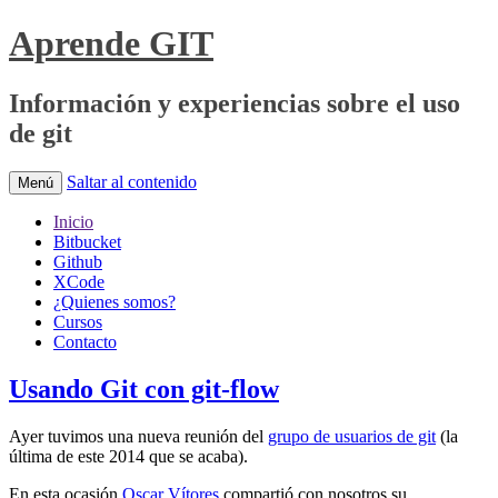
Aprende GIT
Información y experiencias sobre el uso
de git
Saltar al contenido
Menú
Inicio
Bitbucket
Github
XCode
¿Quienes somos?
Cursos
Contacto
Usando Git con git-flow
Ayer tuvimos una nueva reunión del
grupo de usuarios de git
(la
última de este 2014 que se acaba).
En esta ocasión
Oscar Vítores
compartió con nosotros su