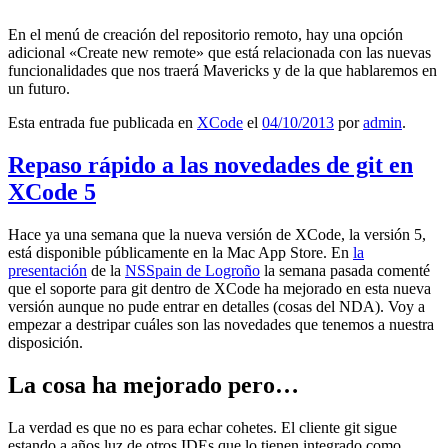
En el menú de creación del repositorio remoto, hay una opción
adicional «Create new remote» que está relacionada con las nuevas
funcionalidades que nos traerá Mavericks y de la que hablaremos en
un futuro.
Esta entrada fue publicada en
XCode
el
04/10/2013
por
admin
.
Repaso rápido a las novedades de git en
XCode 5
Hace ya una semana que la nueva versión de XCode, la versión 5,
está disponible públicamente en la Mac App Store. En
la
presentación
de la
NSSpain de Logroño
la semana pasada comenté
que el soporte para git dentro de XCode ha mejorado en esta nueva
versión aunque no pude entrar en detalles (cosas del NDA). Voy a
empezar a destripar cuáles son las novedades que tenemos a nuestra
disposición.
La cosa ha mejorado pero…
La verdad es que no es para echar cohetes. El cliente git sigue
estando a años luz de otros IDEs que lo tienen integrado como