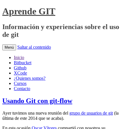
Aprende GIT
Información y experiencias sobre el uso
de git
Saltar al contenido
Menú
Inicio
Bitbucket
Github
XCode
¿Quienes somos?
Cursos
Contacto
Usando Git con git-flow
Ayer tuvimos una nueva reunión del
grupo de usuarios de git
(la
última de este 2014 que se acaba).
En esta ocasión
Oscar Vítores
compartió con nosotros su