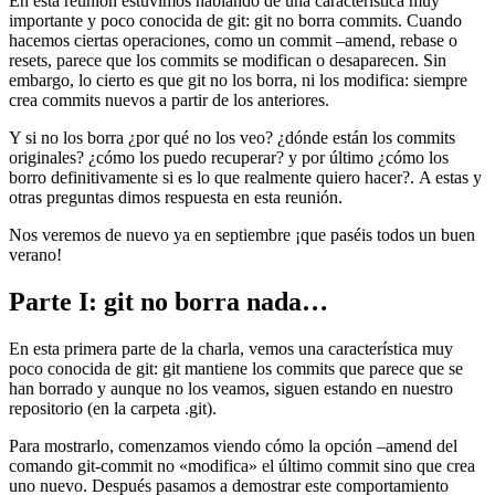
En esta reunión estuvimos hablando de una característica muy
importante y poco conocida de git: git no borra commits. Cuando
hacemos ciertas operaciones, como un commit –amend, rebase o
resets, parece que los commits se modifican o desaparecen. Sin
embargo, lo cierto es que git no los borra, ni los modifica: siempre
crea commits nuevos a partir de los anteriores.
Y si no los borra ¿por qué no los veo? ¿dónde están los commits
originales? ¿cómo los puedo recuperar? y por último ¿cómo los
borro definitivamente si es lo que realmente quiero hacer?. A estas y
otras preguntas dimos respuesta en esta reunión.
Nos veremos de nuevo ya en septiembre ¡que paséis todos un buen
verano!
Parte I: git no borra nada…
En esta primera parte de la charla, vemos una característica muy
poco conocida de git: git mantiene los commits que parece que se
han borrado y aunque no los veamos, siguen estando en nuestro
repositorio (en la carpeta .git).
Para mostrarlo, comenzamos viendo cómo la opción –amend del
comando git-commit no «modifica» el último commit sino que crea
uno nuevo. Después pasamos a demostrar este comportamiento