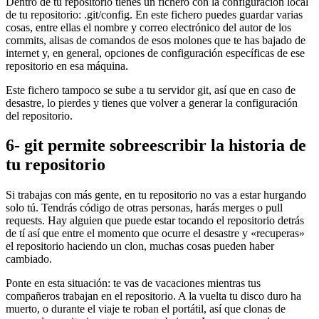
Dentro de tu repositorio tienes un fichero con la configuración local
de tu repositorio: .git/config. En este fichero puedes guardar varias
cosas, entre ellas el nombre y correo electrónico del autor de los
commits, alisas de comandos de esos molones que te has bajado de
internet y, en general, opciones de configuración específicas de ese
repositorio en esa máquina.
Este fichero tampoco se sube a tu servidor git, así que en caso de
desastre, lo pierdes y tienes que volver a generar la configuración
del repositorio.
6- git permite sobreescribir la historia de
tu repositorio
Si trabajas con más gente, en tu repositorio no vas a estar hurgando
solo tú. Tendrás código de otras personas, harás merges o pull
requests. Hay alguien que puede estar tocando el repositorio detrás
de tí así que entre el momento que ocurre el desastre y «recuperas»
el repositorio haciendo un clon, muchas cosas pueden haber
cambiado.
Ponte en esta situación: te vas de vacaciones mientras tus
compañeros trabajan en el repositorio. A la vuelta tu disco duro ha
muerto, o durante el viaje te roban el portátil, así que clonas de