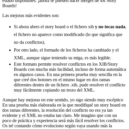
estado disponibles: ¡ahora se pueden hacer merges de los Story
Boards!
Las mejoras más evidentes son:
Si ahora abres el story board o el fichero xib
y no tocas nada
,
el fichero no aparece como modificado (lo que significa que
no da conflictos).
Por otro lado, el formado de los ficheros ha cambiado y el
XML, aunque sigue teniendo su miga, es más legible.
Este formato permite resolver conflictos en los XIB/Story
Boards con mucha más facilidad, incluso de forma automática
en algunos casos. En una primera prueba muy sencilla en la
que creé dos botones en el mismo lugar en dos ramas
diferentes dentro de un fichero .xib, pude resolver el conflicto
muy fácilmente copiando un trozo del XML.
Aunque hay mejoras en este sentido, yo sigo siendo muy escéptico
En una prueba más elaborada en la que modifiqué un story board en
dos ramas diferentes, la resolución del conflicto no era ya tan
evidente y el XML no estaba tan claro. Me imagino que con un
poco de práctica y experiencia será más fácil resolver los conflictos.
Os iré contando cómo evoluciono según vaya usando más la