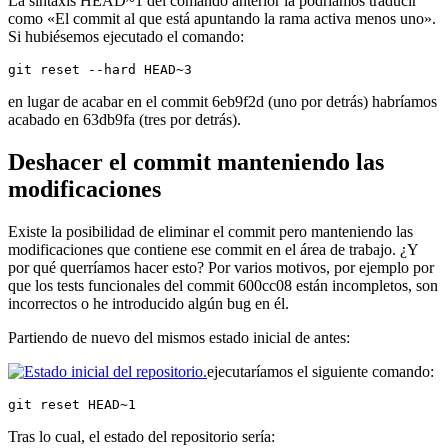
La sintaxis HEAD~1 del comando anterior la podríamos traducir
como «El commit al que está apuntando la rama activa menos uno».
Si hubiésemos ejecutado el comando:
git reset --hard HEAD~3
en lugar de acabar en el commit 6eb9f2d (uno por detrás) habríamos
acabado en 63db9fa (tres por detrás).
Deshacer el commit manteniendo las
modificaciones
Existe la posibilidad de eliminar el commit pero manteniendo las
modificaciones que contiene ese commit en el área de trabajo. ¿Y
por qué querríamos hacer esto? Por varios motivos, por ejemplo por
que los tests funcionales del commit 600cc08 están incompletos, son
incorrectos o he introducido algún bug en él.
Partiendo de nuevo del mismos estado inicial de antes:
ejecutaríamos el siguiente comando:
git reset HEAD~1
Tras lo cual, el estado del repositorio sería: