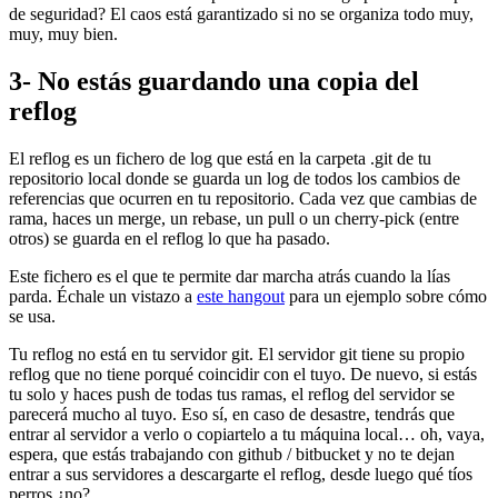
de seguridad? El caos está garantizado si no se organiza todo muy,
muy, muy bien.
3- No estás guardando una copia del
reflog
El reflog es un fichero de log que está en la carpeta .git de tu
repositorio local donde se guarda un log de todos los cambios de
referencias que ocurren en tu repositorio. Cada vez que cambias de
rama, haces un merge, un rebase, un pull o un cherry-pick (entre
otros) se guarda en el reflog lo que ha pasado.
Este fichero es el que te permite dar marcha atrás cuando la lías
parda. Échale un vistazo a
este hangout
para un ejemplo sobre cómo
se usa.
Tu reflog no está en tu servidor git. El servidor git tiene su propio
reflog que no tiene porqué coincidir con el tuyo. De nuevo, si estás
tu solo y haces push de todas tus ramas, el reflog del servidor se
parecerá mucho al tuyo. Eso sí, en caso de desastre, tendrás que
entrar al servidor a verlo o copiartelo a tu máquina local… oh, vaya,
espera, que estás trabajando con github / bitbucket y no te dejan
entrar a sus servidores a descargarte el reflog, desde luego qué tíos
perros ¿no?.