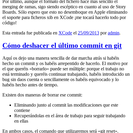
Por último, aunque el formato del fichero hace más sencillo el
merging de ramas, sigo siendo escéptico en cuanto al uso de Story
Boards. Sólo espero que esto no desemboque en Apple eliminando
el soporte para ficheros xib en XCode ¡me tocará hacerlo todo por
código!
Esta entrada fue publicada en
XCode
el
25/09/2013
por
admin
.
Cómo deshacer el último commit en git
Aquí os dejo una manera sencilla de dar marcha atrás si habéis
hecho un commit y os habéis arrepentido de hacerlo. El motivo por
el que queréis «borrarlo» puede ser múltiple: porque el trabajo no
está terminado y queréis continuar trabajando, habéis introducido un
bug sin daos cuenta o sencillamente os habéis equivocado y lo
habéis hecho antes de tiempo.
Existen dos maneras de borrar ese commit:
Eliminando junto al commit las modificaciones que este
contiene
Recuperándolas en el área de trabajo para seguir trabajando
en ellas
En ambos casos, el comando que utilizaremos será «git reset».