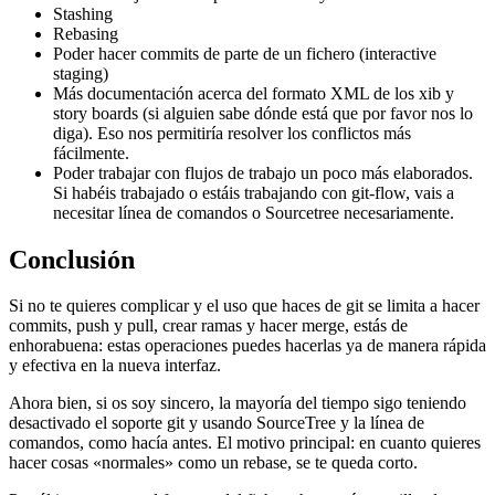
Stashing
Rebasing
Poder hacer commits de parte de un fichero (interactive
staging)
Más documentación acerca del formato XML de los xib y
story boards (si alguien sabe dónde está que por favor nos lo
diga). Eso nos permitiría resolver los conflictos más
fácilmente.
Poder trabajar con flujos de trabajo un poco más elaborados.
Si habéis trabajado o estáis trabajando con git-flow, vais a
necesitar línea de comandos o Sourcetree necesariamente.
Conclusión
Si no te quieres complicar y el uso que haces de git se limita a hacer
commits, push y pull, crear ramas y hacer merge, estás de
enhorabuena: estas operaciones puedes hacerlas ya de manera rápida
y efectiva en la nueva interfaz.
Ahora bien, si os soy sincero, la mayoría del tiempo sigo teniendo
desactivado el soporte git y usando SourceTree y la línea de
comandos, como hacía antes. El motivo principal: en cuanto quieres
hacer cosas «normales» como un rebase, se te queda corto.