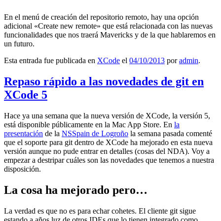
En el menú de creación del repositorio remoto, hay una opción
adicional «Create new remote» que está relacionada con las nuevas
funcionalidades que nos traerá Mavericks y de la que hablaremos en
un futuro.
Esta entrada fue publicada en
XCode
el
04/10/2013
por
admin
.
Repaso rápido a las novedades de git en
XCode 5
Hace ya una semana que la nueva versión de XCode, la versión 5,
está disponible públicamente en la Mac App Store. En
la
presentación
de la
NSSpain de Logroño
la semana pasada comenté
que el soporte para git dentro de XCode ha mejorado en esta nueva
versión aunque no pude entrar en detalles (cosas del NDA). Voy a
empezar a destripar cuáles son las novedades que tenemos a nuestra
disposición.
La cosa ha mejorado pero…
La verdad es que no es para echar cohetes. El cliente git sigue
estando a años luz de otros IDEs que lo tienen integrado como