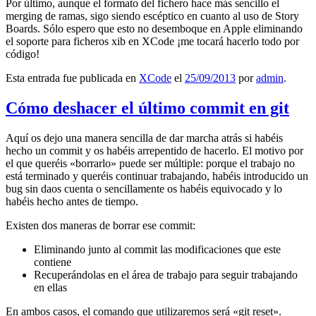
Por último, aunque el formato del fichero hace más sencillo el
merging de ramas, sigo siendo escéptico en cuanto al uso de Story
Boards. Sólo espero que esto no desemboque en Apple eliminando
el soporte para ficheros xib en XCode ¡me tocará hacerlo todo por
código!
Esta entrada fue publicada en
XCode
el
25/09/2013
por
admin
.
Cómo deshacer el último commit en git
Aquí os dejo una manera sencilla de dar marcha atrás si habéis
hecho un commit y os habéis arrepentido de hacerlo. El motivo por
el que queréis «borrarlo» puede ser múltiple: porque el trabajo no
está terminado y queréis continuar trabajando, habéis introducido un
bug sin daos cuenta o sencillamente os habéis equivocado y lo
habéis hecho antes de tiempo.
Existen dos maneras de borrar ese commit:
Eliminando junto al commit las modificaciones que este
contiene
Recuperándolas en el área de trabajo para seguir trabajando
en ellas
En ambos casos, el comando que utilizaremos será «git reset».