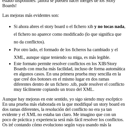
estado disponibles: ¡ahora se pueden hacer merges de los Story
Boards!
Las mejoras más evidentes son:
Si ahora abres el story board o el fichero xib
y no tocas nada
,
el fichero no aparece como modificado (lo que significa que
no da conflictos).
Por otro lado, el formado de los ficheros ha cambiado y el
XML, aunque sigue teniendo su miga, es más legible.
Este formato permite resolver conflictos en los XIB/Story
Boards con mucha más facilidad, incluso de forma automática
en algunos casos. En una primera prueba muy sencilla en la
que creé dos botones en el mismo lugar en dos ramas
diferentes dentro de un fichero .xib, pude resolver el conflicto
muy fácilmente copiando un trozo del XML.
Aunque hay mejoras en este sentido, yo sigo siendo muy escéptico
En una prueba más elaborada en la que modifiqué un story board en
dos ramas diferentes, la resolución del conflicto no era ya tan
evidente y el XML no estaba tan claro. Me imagino que con un
poco de práctica y experiencia será más fácil resolver los conflictos.
Os iré contando cómo evoluciono según vaya usando más la