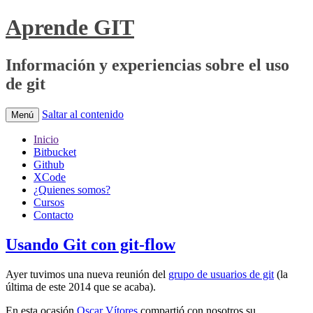
Aprende GIT
Información y experiencias sobre el uso
de git
Saltar al contenido
Menú
Inicio
Bitbucket
Github
XCode
¿Quienes somos?
Cursos
Contacto
Usando Git con git-flow
Ayer tuvimos una nueva reunión del
grupo de usuarios de git
(la
última de este 2014 que se acaba).
En esta ocasión
Oscar Vítores
compartió con nosotros su