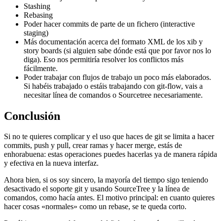
Stashing
Rebasing
Poder hacer commits de parte de un fichero (interactive
staging)
Más documentación acerca del formato XML de los xib y
story boards (si alguien sabe dónde está que por favor nos lo
diga). Eso nos permitiría resolver los conflictos más
fácilmente.
Poder trabajar con flujos de trabajo un poco más elaborados.
Si habéis trabajado o estáis trabajando con git-flow, vais a
necesitar línea de comandos o Sourcetree necesariamente.
Conclusión
Si no te quieres complicar y el uso que haces de git se limita a hacer
commits, push y pull, crear ramas y hacer merge, estás de
enhorabuena: estas operaciones puedes hacerlas ya de manera rápida
y efectiva en la nueva interfaz.
Ahora bien, si os soy sincero, la mayoría del tiempo sigo teniendo
desactivado el soporte git y usando SourceTree y la línea de
comandos, como hacía antes. El motivo principal: en cuanto quieres
hacer cosas «normales» como un rebase, se te queda corto.