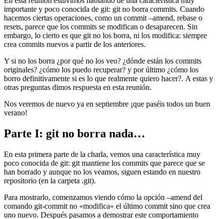
En esta reunión estuvimos hablando de una característica muy
importante y poco conocida de git: git no borra commits. Cuando
hacemos ciertas operaciones, como un commit –amend, rebase o
resets, parece que los commits se modifican o desaparecen. Sin
embargo, lo cierto es que git no los borra, ni los modifica: siempre
crea commits nuevos a partir de los anteriores.
Y si no los borra ¿por qué no los veo? ¿dónde están los commits
originales? ¿cómo los puedo recuperar? y por último ¿cómo los
borro definitivamente si es lo que realmente quiero hacer?. A estas y
otras preguntas dimos respuesta en esta reunión.
Nos veremos de nuevo ya en septiembre ¡que paséis todos un buen
verano!
Parte I: git no borra nada…
En esta primera parte de la charla, vemos una característica muy
poco conocida de git: git mantiene los commits que parece que se
han borrado y aunque no los veamos, siguen estando en nuestro
repositorio (en la carpeta .git).
Para mostrarlo, comenzamos viendo cómo la opción –amend del
comando git-commit no «modifica» el último commit sino que crea
uno nuevo. Después pasamos a demostrar este comportamiento