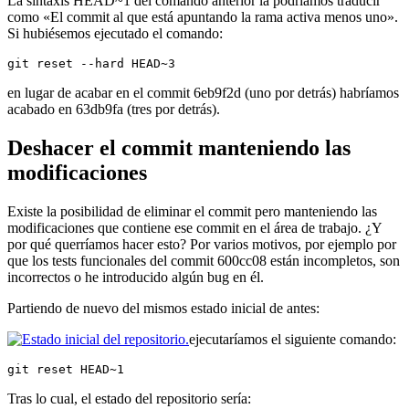
La sintaxis HEAD~1 del comando anterior la podríamos traducir
como «El commit al que está apuntando la rama activa menos uno».
Si hubiésemos ejecutado el comando:
git reset --hard HEAD~3
en lugar de acabar en el commit 6eb9f2d (uno por detrás) habríamos
acabado en 63db9fa (tres por detrás).
Deshacer el commit manteniendo las
modificaciones
Existe la posibilidad de eliminar el commit pero manteniendo las
modificaciones que contiene ese commit en el área de trabajo. ¿Y
por qué querríamos hacer esto? Por varios motivos, por ejemplo por
que los tests funcionales del commit 600cc08 están incompletos, son
incorrectos o he introducido algún bug en él.
Partiendo de nuevo del mismos estado inicial de antes:
ejecutaríamos el siguiente comando:
git reset HEAD~1
Tras lo cual, el estado del repositorio sería: