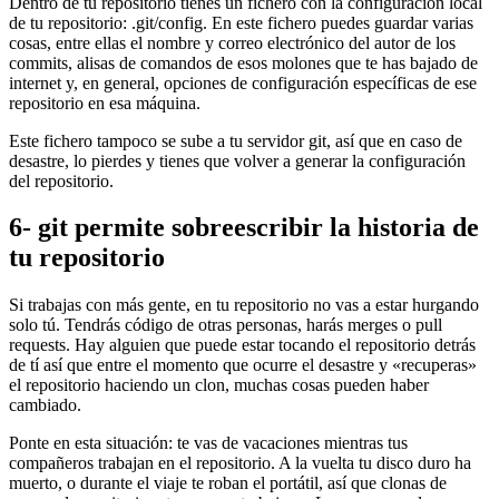
Dentro de tu repositorio tienes un fichero con la configuración local
de tu repositorio: .git/config. En este fichero puedes guardar varias
cosas, entre ellas el nombre y correo electrónico del autor de los
commits, alisas de comandos de esos molones que te has bajado de
internet y, en general, opciones de configuración específicas de ese
repositorio en esa máquina.
Este fichero tampoco se sube a tu servidor git, así que en caso de
desastre, lo pierdes y tienes que volver a generar la configuración
del repositorio.
6- git permite sobreescribir la historia de
tu repositorio
Si trabajas con más gente, en tu repositorio no vas a estar hurgando
solo tú. Tendrás código de otras personas, harás merges o pull
requests. Hay alguien que puede estar tocando el repositorio detrás
de tí así que entre el momento que ocurre el desastre y «recuperas»
el repositorio haciendo un clon, muchas cosas pueden haber
cambiado.
Ponte en esta situación: te vas de vacaciones mientras tus
compañeros trabajan en el repositorio. A la vuelta tu disco duro ha
muerto, o durante el viaje te roban el portátil, así que clonas de