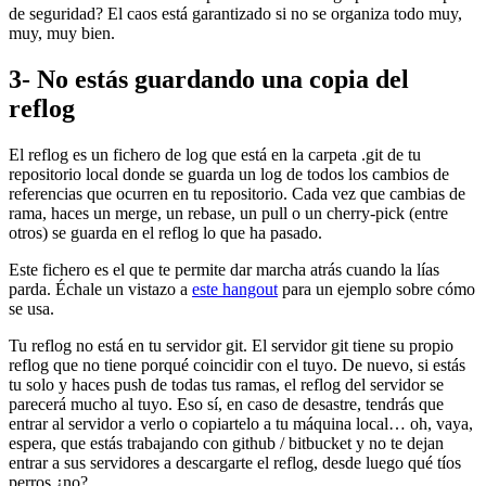
de seguridad? El caos está garantizado si no se organiza todo muy,
muy, muy bien.
3- No estás guardando una copia del
reflog
El reflog es un fichero de log que está en la carpeta .git de tu
repositorio local donde se guarda un log de todos los cambios de
referencias que ocurren en tu repositorio. Cada vez que cambias de
rama, haces un merge, un rebase, un pull o un cherry-pick (entre
otros) se guarda en el reflog lo que ha pasado.
Este fichero es el que te permite dar marcha atrás cuando la lías
parda. Échale un vistazo a
este hangout
para un ejemplo sobre cómo
se usa.
Tu reflog no está en tu servidor git. El servidor git tiene su propio
reflog que no tiene porqué coincidir con el tuyo. De nuevo, si estás
tu solo y haces push de todas tus ramas, el reflog del servidor se
parecerá mucho al tuyo. Eso sí, en caso de desastre, tendrás que
entrar al servidor a verlo o copiartelo a tu máquina local… oh, vaya,
espera, que estás trabajando con github / bitbucket y no te dejan
entrar a sus servidores a descargarte el reflog, desde luego qué tíos
perros ¿no?.