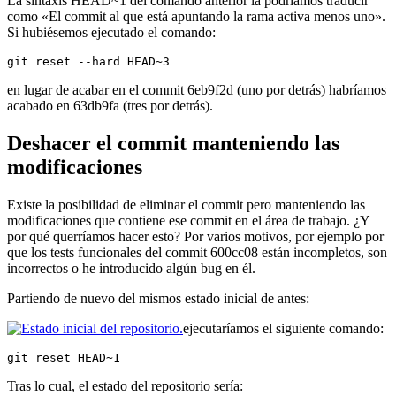
La sintaxis HEAD~1 del comando anterior la podríamos traducir
como «El commit al que está apuntando la rama activa menos uno».
Si hubiésemos ejecutado el comando:
git reset --hard HEAD~3
en lugar de acabar en el commit 6eb9f2d (uno por detrás) habríamos
acabado en 63db9fa (tres por detrás).
Deshacer el commit manteniendo las
modificaciones
Existe la posibilidad de eliminar el commit pero manteniendo las
modificaciones que contiene ese commit en el área de trabajo. ¿Y
por qué querríamos hacer esto? Por varios motivos, por ejemplo por
que los tests funcionales del commit 600cc08 están incompletos, son
incorrectos o he introducido algún bug en él.
Partiendo de nuevo del mismos estado inicial de antes:
ejecutaríamos el siguiente comando:
git reset HEAD~1
Tras lo cual, el estado del repositorio sería: