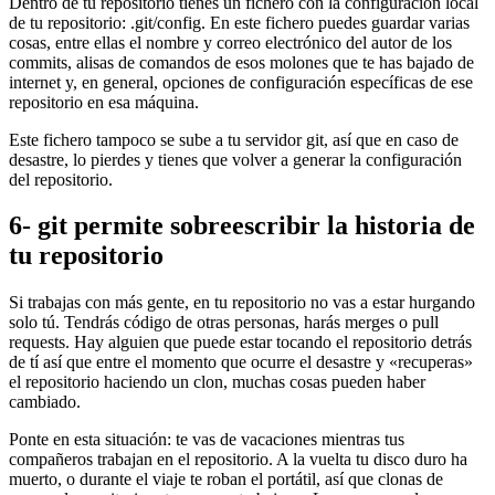
Dentro de tu repositorio tienes un fichero con la configuración local
de tu repositorio: .git/config. En este fichero puedes guardar varias
cosas, entre ellas el nombre y correo electrónico del autor de los
commits, alisas de comandos de esos molones que te has bajado de
internet y, en general, opciones de configuración específicas de ese
repositorio en esa máquina.
Este fichero tampoco se sube a tu servidor git, así que en caso de
desastre, lo pierdes y tienes que volver a generar la configuración
del repositorio.
6- git permite sobreescribir la historia de
tu repositorio
Si trabajas con más gente, en tu repositorio no vas a estar hurgando
solo tú. Tendrás código de otras personas, harás merges o pull
requests. Hay alguien que puede estar tocando el repositorio detrás
de tí así que entre el momento que ocurre el desastre y «recuperas»
el repositorio haciendo un clon, muchas cosas pueden haber
cambiado.
Ponte en esta situación: te vas de vacaciones mientras tus
compañeros trabajan en el repositorio. A la vuelta tu disco duro ha
muerto, o durante el viaje te roban el portátil, así que clonas de