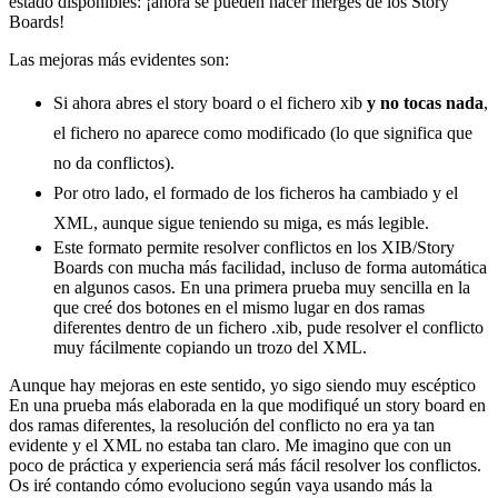
estado disponibles: ¡ahora se pueden hacer merges de los Story
Boards!
Las mejoras más evidentes son:
Si ahora abres el story board o el fichero xib
y no tocas nada
,
el fichero no aparece como modificado (lo que significa que
no da conflictos).
Por otro lado, el formado de los ficheros ha cambiado y el
XML, aunque sigue teniendo su miga, es más legible.
Este formato permite resolver conflictos en los XIB/Story
Boards con mucha más facilidad, incluso de forma automática
en algunos casos. En una primera prueba muy sencilla en la
que creé dos botones en el mismo lugar en dos ramas
diferentes dentro de un fichero .xib, pude resolver el conflicto
muy fácilmente copiando un trozo del XML.
Aunque hay mejoras en este sentido, yo sigo siendo muy escéptico
En una prueba más elaborada en la que modifiqué un story board en
dos ramas diferentes, la resolución del conflicto no era ya tan
evidente y el XML no estaba tan claro. Me imagino que con un
poco de práctica y experiencia será más fácil resolver los conflictos.
Os iré contando cómo evoluciono según vaya usando más la