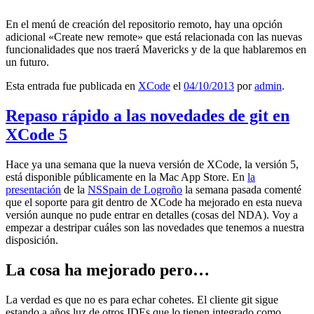
En el menú de creación del repositorio remoto, hay una opción
adicional «Create new remote» que está relacionada con las nuevas
funcionalidades que nos traerá Mavericks y de la que hablaremos en
un futuro.
Esta entrada fue publicada en
XCode
el
04/10/2013
por
admin
.
Repaso rápido a las novedades de git en
XCode 5
Hace ya una semana que la nueva versión de XCode, la versión 5,
está disponible públicamente en la Mac App Store. En
la
presentación
de la
NSSpain de Logroño
la semana pasada comenté
que el soporte para git dentro de XCode ha mejorado en esta nueva
versión aunque no pude entrar en detalles (cosas del NDA). Voy a
empezar a destripar cuáles son las novedades que tenemos a nuestra
disposición.
La cosa ha mejorado pero…
La verdad es que no es para echar cohetes. El cliente git sigue
estando a años luz de otros IDEs que lo tienen integrado como