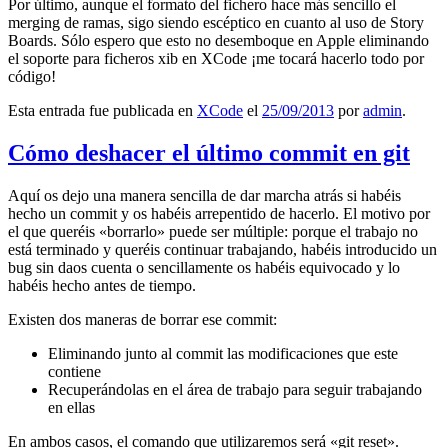
Por último, aunque el formato del fichero hace más sencillo el
merging de ramas, sigo siendo escéptico en cuanto al uso de Story
Boards. Sólo espero que esto no desemboque en Apple eliminando
el soporte para ficheros xib en XCode ¡me tocará hacerlo todo por
código!
Esta entrada fue publicada en
XCode
el
25/09/2013
por
admin
.
Cómo deshacer el último commit en git
Aquí os dejo una manera sencilla de dar marcha atrás si habéis
hecho un commit y os habéis arrepentido de hacerlo. El motivo por
el que queréis «borrarlo» puede ser múltiple: porque el trabajo no
está terminado y queréis continuar trabajando, habéis introducido un
bug sin daos cuenta o sencillamente os habéis equivocado y lo
habéis hecho antes de tiempo.
Existen dos maneras de borrar ese commit:
Eliminando junto al commit las modificaciones que este
contiene
Recuperándolas en el área de trabajo para seguir trabajando
en ellas
En ambos casos, el comando que utilizaremos será «git reset».