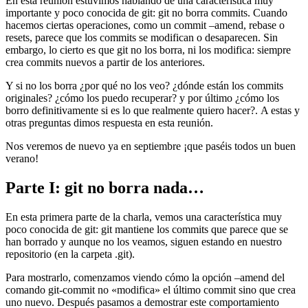
En esta reunión estuvimos hablando de una característica muy
importante y poco conocida de git: git no borra commits. Cuando
hacemos ciertas operaciones, como un commit –amend, rebase o
resets, parece que los commits se modifican o desaparecen. Sin
embargo, lo cierto es que git no los borra, ni los modifica: siempre
crea commits nuevos a partir de los anteriores.
Y si no los borra ¿por qué no los veo? ¿dónde están los commits
originales? ¿cómo los puedo recuperar? y por último ¿cómo los
borro definitivamente si es lo que realmente quiero hacer?. A estas y
otras preguntas dimos respuesta en esta reunión.
Nos veremos de nuevo ya en septiembre ¡que paséis todos un buen
verano!
Parte I: git no borra nada…
En esta primera parte de la charla, vemos una característica muy
poco conocida de git: git mantiene los commits que parece que se
han borrado y aunque no los veamos, siguen estando en nuestro
repositorio (en la carpeta .git).
Para mostrarlo, comenzamos viendo cómo la opción –amend del
comando git-commit no «modifica» el último commit sino que crea
uno nuevo. Después pasamos a demostrar este comportamiento