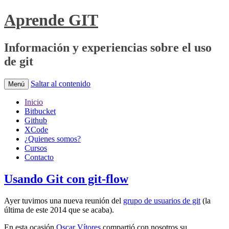
Aprende GIT
Información y experiencias sobre el uso
de git
Saltar al contenido
Menú
Inicio
Bitbucket
Github
XCode
¿Quienes somos?
Cursos
Contacto
Usando Git con git-flow
Ayer tuvimos una nueva reunión del
grupo de usuarios de git
(la
última de este 2014 que se acaba).
En esta ocasión
Oscar Vítores
compartió con nosotros su