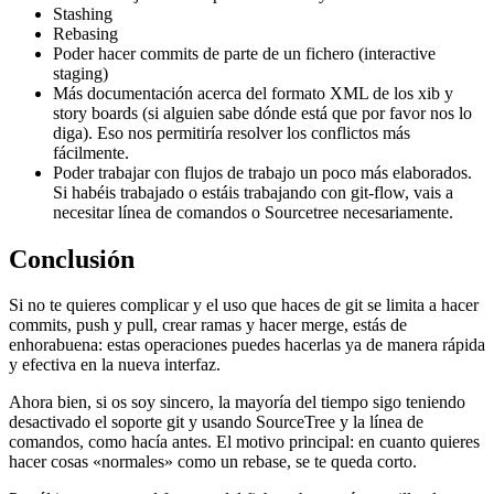
Stashing
Rebasing
Poder hacer commits de parte de un fichero (interactive
staging)
Más documentación acerca del formato XML de los xib y
story boards (si alguien sabe dónde está que por favor nos lo
diga). Eso nos permitiría resolver los conflictos más
fácilmente.
Poder trabajar con flujos de trabajo un poco más elaborados.
Si habéis trabajado o estáis trabajando con git-flow, vais a
necesitar línea de comandos o Sourcetree necesariamente.
Conclusión
Si no te quieres complicar y el uso que haces de git se limita a hacer
commits, push y pull, crear ramas y hacer merge, estás de
enhorabuena: estas operaciones puedes hacerlas ya de manera rápida
y efectiva en la nueva interfaz.
Ahora bien, si os soy sincero, la mayoría del tiempo sigo teniendo
desactivado el soporte git y usando SourceTree y la línea de
comandos, como hacía antes. El motivo principal: en cuanto quieres
hacer cosas «normales» como un rebase, se te queda corto.