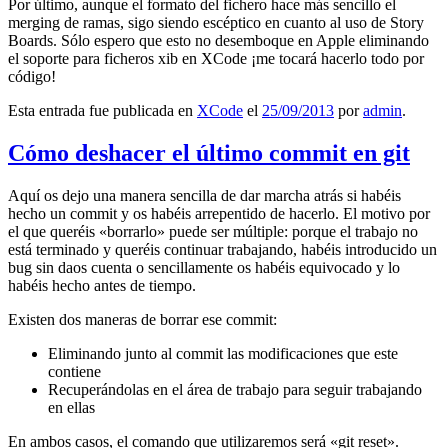
Por último, aunque el formato del fichero hace más sencillo el
merging de ramas, sigo siendo escéptico en cuanto al uso de Story
Boards. Sólo espero que esto no desemboque en Apple eliminando
el soporte para ficheros xib en XCode ¡me tocará hacerlo todo por
código!
Esta entrada fue publicada en
XCode
el
25/09/2013
por
admin
.
Cómo deshacer el último commit en git
Aquí os dejo una manera sencilla de dar marcha atrás si habéis
hecho un commit y os habéis arrepentido de hacerlo. El motivo por
el que queréis «borrarlo» puede ser múltiple: porque el trabajo no
está terminado y queréis continuar trabajando, habéis introducido un
bug sin daos cuenta o sencillamente os habéis equivocado y lo
habéis hecho antes de tiempo.
Existen dos maneras de borrar ese commit:
Eliminando junto al commit las modificaciones que este
contiene
Recuperándolas en el área de trabajo para seguir trabajando
en ellas
En ambos casos, el comando que utilizaremos será «git reset».