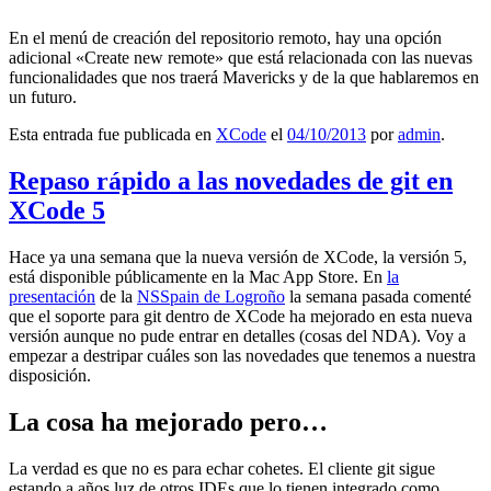
En el menú de creación del repositorio remoto, hay una opción
adicional «Create new remote» que está relacionada con las nuevas
funcionalidades que nos traerá Mavericks y de la que hablaremos en
un futuro.
Esta entrada fue publicada en
XCode
el
04/10/2013
por
admin
.
Repaso rápido a las novedades de git en
XCode 5
Hace ya una semana que la nueva versión de XCode, la versión 5,
está disponible públicamente en la Mac App Store. En
la
presentación
de la
NSSpain de Logroño
la semana pasada comenté
que el soporte para git dentro de XCode ha mejorado en esta nueva
versión aunque no pude entrar en detalles (cosas del NDA). Voy a
empezar a destripar cuáles son las novedades que tenemos a nuestra
disposición.
La cosa ha mejorado pero…
La verdad es que no es para echar cohetes. El cliente git sigue
estando a años luz de otros IDEs que lo tienen integrado como