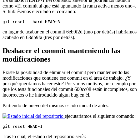
La sintaxis HEAD~1 del comando anterior la podríamos traducir
como «El commit al que está apuntando la rama activa menos uno».
Si hubiésemos ejecutado el comando:
git reset --hard HEAD~3
en lugar de acabar en el commit 6eb9f2d (uno por detrás) habríamos
acabado en 63db9fa (tres por detrás).
Deshacer el commit manteniendo las
modificaciones
Existe la posibilidad de eliminar el commit pero manteniendo las
modificaciones que contiene ese commit en el área de trabajo. ¿Y
por qué querríamos hacer esto? Por varios motivos, por ejemplo por
que los tests funcionales del commit 600cc08 están incompletos, son
incorrectos o he introducido algún bug en él.
Partiendo de nuevo del mismos estado inicial de antes:
ejecutaríamos el siguiente comando:
git reset HEAD~1
Tras lo cual, el estado del repositorio sería: