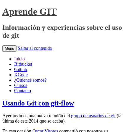
Aprende GIT
Información y experiencias sobre el uso
de git
Saltar al contenido
Menú
Inicio
Bitbucket
Github
XCode
¿Quienes somos?
Cursos
Contacto
Usando Git con git-flow
Ayer tuvimos una nueva reunión del
grupo de usuarios de git
(la
última de este 2014 que se acaba).
En esta ocasión
Oscar Vítores
compartió con nosotros su