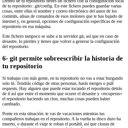
Dentro de tu repositorio tienes un fichero con la configuración local
de tu repositorio: .git/config. En este fichero puedes guardar varias
cosas, entre ellas el nombre y correo electrónico del autor de los
commits, alisas de comandos de esos molones que te has bajado de
internet y, en general, opciones de configuración específicas de ese
repositorio en esa máquina.
Este fichero tampoco se sube a tu servidor git, así que en caso de
desastre, lo pierdes y tienes que volver a generar la configuración
del repositorio.
6- git permite sobreescribir la historia de
tu repositorio
Si trabajas con más gente, en tu repositorio no vas a estar hurgando
solo tú. Tendrás código de otras personas, harás merges o pull
requests. Hay alguien que puede estar tocando el repositorio detrás
de tí así que entre el momento que ocurre el desastre y «recuperas»
el repositorio haciendo un clon, muchas cosas pueden haber
cambiado.
Ponte en esta situación: te vas de vacaciones mientras tus
compañeros trabajan en el repositorio. A la vuelta tu disco duro ha
muerto, o durante el viaje te roban el portátil, así que clonas de