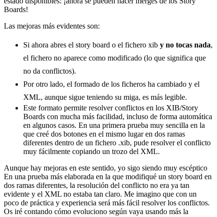
estado disponibles: ¡ahora se pueden hacer merges de los Story
Boards!
Las mejoras más evidentes son:
Si ahora abres el story board o el fichero xib
y no tocas nada
,
el fichero no aparece como modificado (lo que significa que
no da conflictos).
Por otro lado, el formado de los ficheros ha cambiado y el
XML, aunque sigue teniendo su miga, es más legible.
Este formato permite resolver conflictos en los XIB/Story
Boards con mucha más facilidad, incluso de forma automática
en algunos casos. En una primera prueba muy sencilla en la
que creé dos botones en el mismo lugar en dos ramas
diferentes dentro de un fichero .xib, pude resolver el conflicto
muy fácilmente copiando un trozo del XML.
Aunque hay mejoras en este sentido, yo sigo siendo muy escéptico
En una prueba más elaborada en la que modifiqué un story board en
dos ramas diferentes, la resolución del conflicto no era ya tan
evidente y el XML no estaba tan claro. Me imagino que con un
poco de práctica y experiencia será más fácil resolver los conflictos.
Os iré contando cómo evoluciono según vaya usando más la