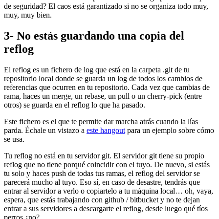
de seguridad? El caos está garantizado si no se organiza todo muy,
muy, muy bien.
3- No estás guardando una copia del
reflog
El reflog es un fichero de log que está en la carpeta .git de tu
repositorio local donde se guarda un log de todos los cambios de
referencias que ocurren en tu repositorio. Cada vez que cambias de
rama, haces un merge, un rebase, un pull o un cherry-pick (entre
otros) se guarda en el reflog lo que ha pasado.
Este fichero es el que te permite dar marcha atrás cuando la lías
parda. Échale un vistazo a
este hangout
para un ejemplo sobre cómo
se usa.
Tu reflog no está en tu servidor git. El servidor git tiene su propio
reflog que no tiene porqué coincidir con el tuyo. De nuevo, si estás
tu solo y haces push de todas tus ramas, el reflog del servidor se
parecerá mucho al tuyo. Eso sí, en caso de desastre, tendrás que
entrar al servidor a verlo o copiartelo a tu máquina local… oh, vaya,
espera, que estás trabajando con github / bitbucket y no te dejan
entrar a sus servidores a descargarte el reflog, desde luego qué tíos
perros ¿no?.