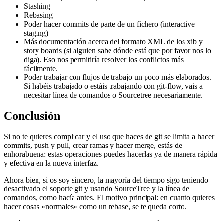
Stashing
Rebasing
Poder hacer commits de parte de un fichero (interactive
staging)
Más documentación acerca del formato XML de los xib y
story boards (si alguien sabe dónde está que por favor nos lo
diga). Eso nos permitiría resolver los conflictos más
fácilmente.
Poder trabajar con flujos de trabajo un poco más elaborados.
Si habéis trabajado o estáis trabajando con git-flow, vais a
necesitar línea de comandos o Sourcetree necesariamente.
Conclusión
Si no te quieres complicar y el uso que haces de git se limita a hacer
commits, push y pull, crear ramas y hacer merge, estás de
enhorabuena: estas operaciones puedes hacerlas ya de manera rápida
y efectiva en la nueva interfaz.
Ahora bien, si os soy sincero, la mayoría del tiempo sigo teniendo
desactivado el soporte git y usando SourceTree y la línea de
comandos, como hacía antes. El motivo principal: en cuanto quieres
hacer cosas «normales» como un rebase, se te queda corto.