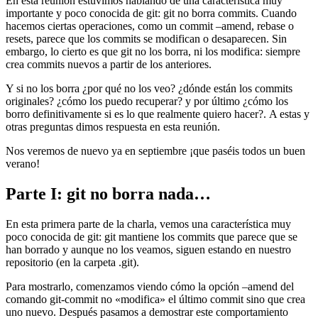
En esta reunión estuvimos hablando de una característica muy
importante y poco conocida de git: git no borra commits. Cuando
hacemos ciertas operaciones, como un commit –amend, rebase o
resets, parece que los commits se modifican o desaparecen. Sin
embargo, lo cierto es que git no los borra, ni los modifica: siempre
crea commits nuevos a partir de los anteriores.
Y si no los borra ¿por qué no los veo? ¿dónde están los commits
originales? ¿cómo los puedo recuperar? y por último ¿cómo los
borro definitivamente si es lo que realmente quiero hacer?. A estas y
otras preguntas dimos respuesta en esta reunión.
Nos veremos de nuevo ya en septiembre ¡que paséis todos un buen
verano!
Parte I: git no borra nada…
En esta primera parte de la charla, vemos una característica muy
poco conocida de git: git mantiene los commits que parece que se
han borrado y aunque no los veamos, siguen estando en nuestro
repositorio (en la carpeta .git).
Para mostrarlo, comenzamos viendo cómo la opción –amend del
comando git-commit no «modifica» el último commit sino que crea
uno nuevo. Después pasamos a demostrar este comportamiento