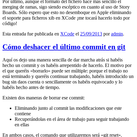
Por último, aunque el formato del fichero hace más sencillo el
merging de ramas, sigo siendo escéptico en cuanto al uso de Story
Boards. Sólo espero que esto no desemboque en Apple eliminando
el soporte para ficheros xib en XCode ¡me tocará hacerlo todo por
código!
Esta entrada fue publicada en
XCode
el
25/09/2013
por
admin
.
Cómo deshacer el último commit en git
Aquí os dejo una manera sencilla de dar marcha atrás si habéis
hecho un commit y os habéis arrepentido de hacerlo. El motivo por
el que queréis «borrarlo» puede ser múltiple: porque el trabajo no
está terminado y queréis continuar trabajando, habéis introducido un
bug sin daos cuenta o sencillamente os habéis equivocado y lo
habéis hecho antes de tiempo.
Existen dos maneras de borrar ese commit:
Eliminando junto al commit las modificaciones que este
contiene
Recuperándolas en el área de trabajo para seguir trabajando
en ellas
En ambos casos, el comando que utilizaremos será «git reset».