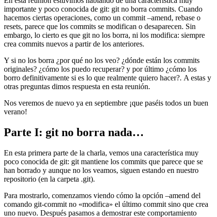
En esta reunión estuvimos hablando de una característica muy
importante y poco conocida de git: git no borra commits. Cuando
hacemos ciertas operaciones, como un commit –amend, rebase o
resets, parece que los commits se modifican o desaparecen. Sin
embargo, lo cierto es que git no los borra, ni los modifica: siempre
crea commits nuevos a partir de los anteriores.
Y si no los borra ¿por qué no los veo? ¿dónde están los commits
originales? ¿cómo los puedo recuperar? y por último ¿cómo los
borro definitivamente si es lo que realmente quiero hacer?. A estas y
otras preguntas dimos respuesta en esta reunión.
Nos veremos de nuevo ya en septiembre ¡que paséis todos un buen
verano!
Parte I: git no borra nada…
En esta primera parte de la charla, vemos una característica muy
poco conocida de git: git mantiene los commits que parece que se
han borrado y aunque no los veamos, siguen estando en nuestro
repositorio (en la carpeta .git).
Para mostrarlo, comenzamos viendo cómo la opción –amend del
comando git-commit no «modifica» el último commit sino que crea
uno nuevo. Después pasamos a demostrar este comportamiento