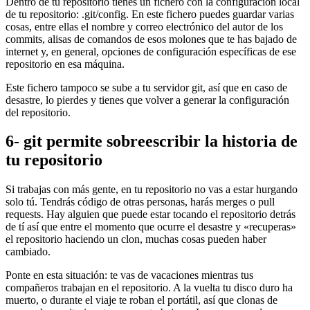
Dentro de tu repositorio tienes un fichero con la configuración local
de tu repositorio: .git/config. En este fichero puedes guardar varias
cosas, entre ellas el nombre y correo electrónico del autor de los
commits, alisas de comandos de esos molones que te has bajado de
internet y, en general, opciones de configuración específicas de ese
repositorio en esa máquina.
Este fichero tampoco se sube a tu servidor git, así que en caso de
desastre, lo pierdes y tienes que volver a generar la configuración
del repositorio.
6- git permite sobreescribir la historia de
tu repositorio
Si trabajas con más gente, en tu repositorio no vas a estar hurgando
solo tú. Tendrás código de otras personas, harás merges o pull
requests. Hay alguien que puede estar tocando el repositorio detrás
de tí así que entre el momento que ocurre el desastre y «recuperas»
el repositorio haciendo un clon, muchas cosas pueden haber
cambiado.
Ponte en esta situación: te vas de vacaciones mientras tus
compañeros trabajan en el repositorio. A la vuelta tu disco duro ha
muerto, o durante el viaje te roban el portátil, así que clonas de