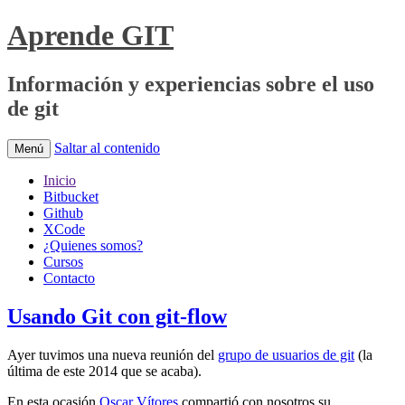
Aprende GIT
Información y experiencias sobre el uso
de git
Saltar al contenido
Menú
Inicio
Bitbucket
Github
XCode
¿Quienes somos?
Cursos
Contacto
Usando Git con git-flow
Ayer tuvimos una nueva reunión del
grupo de usuarios de git
(la
última de este 2014 que se acaba).
En esta ocasión
Oscar Vítores
compartió con nosotros su