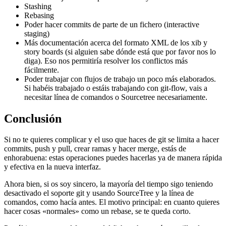
Stashing
Rebasing
Poder hacer commits de parte de un fichero (interactive
staging)
Más documentación acerca del formato XML de los xib y
story boards (si alguien sabe dónde está que por favor nos lo
diga). Eso nos permitiría resolver los conflictos más
fácilmente.
Poder trabajar con flujos de trabajo un poco más elaborados.
Si habéis trabajado o estáis trabajando con git-flow, vais a
necesitar línea de comandos o Sourcetree necesariamente.
Conclusión
Si no te quieres complicar y el uso que haces de git se limita a hacer
commits, push y pull, crear ramas y hacer merge, estás de
enhorabuena: estas operaciones puedes hacerlas ya de manera rápida
y efectiva en la nueva interfaz.
Ahora bien, si os soy sincero, la mayoría del tiempo sigo teniendo
desactivado el soporte git y usando SourceTree y la línea de
comandos, como hacía antes. El motivo principal: en cuanto quieres
hacer cosas «normales» como un rebase, se te queda corto.