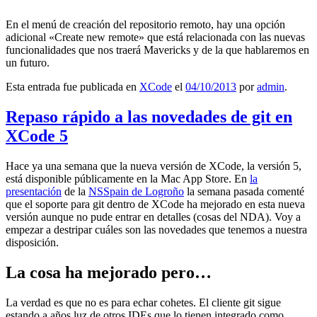
En el menú de creación del repositorio remoto, hay una opción
adicional «Create new remote» que está relacionada con las nuevas
funcionalidades que nos traerá Mavericks y de la que hablaremos en
un futuro.
Esta entrada fue publicada en
XCode
el
04/10/2013
por
admin
.
Repaso rápido a las novedades de git en
XCode 5
Hace ya una semana que la nueva versión de XCode, la versión 5,
está disponible públicamente en la Mac App Store. En
la
presentación
de la
NSSpain de Logroño
la semana pasada comenté
que el soporte para git dentro de XCode ha mejorado en esta nueva
versión aunque no pude entrar en detalles (cosas del NDA). Voy a
empezar a destripar cuáles son las novedades que tenemos a nuestra
disposición.
La cosa ha mejorado pero…
La verdad es que no es para echar cohetes. El cliente git sigue
estando a años luz de otros IDEs que lo tienen integrado como