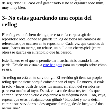
de seguridad? El caos está garantizado si no se organiza todo muy,
muy, muy bien.
3- No estás guardando una copia del
reflog
El reflog es un fichero de log que está en la carpeta .git de tu
repositorio local donde se guarda un log de todos los cambios de
referencias que ocurren en tu repositorio. Cada vez que cambias de
rama, haces un merge, un rebase, un pull o un cherry-pick (entre
otros) se guarda en el reflog lo que ha pasado.
Este fichero es el que te permite dar marcha atrás cuando la lías
parda. Échale un vistazo a
este hangout
para un ejemplo sobre cómo
se usa.
Tu reflog no está en tu servidor git. El servidor git tiene su propio
reflog que no tiene porqué coincidir con el tuyo. De nuevo, si estás
tu solo y haces push de todas tus ramas, el reflog del servidor se
parecerá mucho al tuyo. Eso sí, en caso de desastre, tendrás que
entrar al servidor a verlo o copiartelo a tu máquina local… oh, vaya,
espera, que estás trabajando con github / bitbucket y no te dejan
entrar a sus servidores a descargarte el reflog, desde luego qué tíos
perros ¿no?.