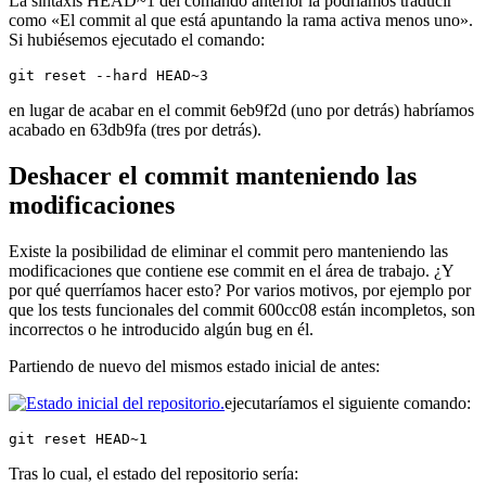
La sintaxis HEAD~1 del comando anterior la podríamos traducir
como «El commit al que está apuntando la rama activa menos uno».
Si hubiésemos ejecutado el comando:
git reset --hard HEAD~3
en lugar de acabar en el commit 6eb9f2d (uno por detrás) habríamos
acabado en 63db9fa (tres por detrás).
Deshacer el commit manteniendo las
modificaciones
Existe la posibilidad de eliminar el commit pero manteniendo las
modificaciones que contiene ese commit en el área de trabajo. ¿Y
por qué querríamos hacer esto? Por varios motivos, por ejemplo por
que los tests funcionales del commit 600cc08 están incompletos, son
incorrectos o he introducido algún bug en él.
Partiendo de nuevo del mismos estado inicial de antes:
ejecutaríamos el siguiente comando:
git reset HEAD~1
Tras lo cual, el estado del repositorio sería: