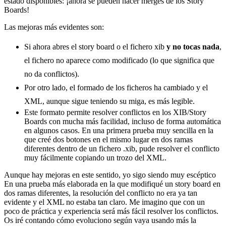
estado disponibles: ¡ahora se pueden hacer merges de los Story
Boards!
Las mejoras más evidentes son:
Si ahora abres el story board o el fichero xib
y no tocas nada
,
el fichero no aparece como modificado (lo que significa que
no da conflictos).
Por otro lado, el formado de los ficheros ha cambiado y el
XML, aunque sigue teniendo su miga, es más legible.
Este formato permite resolver conflictos en los XIB/Story
Boards con mucha más facilidad, incluso de forma automática
en algunos casos. En una primera prueba muy sencilla en la
que creé dos botones en el mismo lugar en dos ramas
diferentes dentro de un fichero .xib, pude resolver el conflicto
muy fácilmente copiando un trozo del XML.
Aunque hay mejoras en este sentido, yo sigo siendo muy escéptico
En una prueba más elaborada en la que modifiqué un story board en
dos ramas diferentes, la resolución del conflicto no era ya tan
evidente y el XML no estaba tan claro. Me imagino que con un
poco de práctica y experiencia será más fácil resolver los conflictos.
Os iré contando cómo evoluciono según vaya usando más la