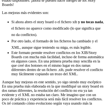
estado disponibles: ¡ahora se pueden hacer merges de los Story
Boards!
Las mejoras más evidentes son:
Si ahora abres el story board o el fichero xib
y no tocas nada
,
el fichero no aparece como modificado (lo que significa que
no da conflictos).
Por otro lado, el formado de los ficheros ha cambiado y el
XML, aunque sigue teniendo su miga, es más legible.
Este formato permite resolver conflictos en los XIB/Story
Boards con mucha más facilidad, incluso de forma automática
en algunos casos. En una primera prueba muy sencilla en la
que creé dos botones en el mismo lugar en dos ramas
diferentes dentro de un fichero .xib, pude resolver el conflicto
muy fácilmente copiando un trozo del XML.
Aunque hay mejoras en este sentido, yo sigo siendo muy escéptico
En una prueba más elaborada en la que modifiqué un story board en
dos ramas diferentes, la resolución del conflicto no era ya tan
evidente y el XML no estaba tan claro. Me imagino que con un
poco de práctica y experiencia será más fácil resolver los conflictos.
Os iré contando cómo evoluciono según vaya usando más la