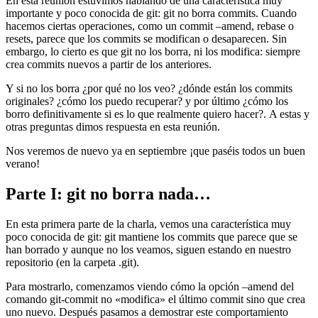
En esta reunión estuvimos hablando de una característica muy
importante y poco conocida de git: git no borra commits. Cuando
hacemos ciertas operaciones, como un commit –amend, rebase o
resets, parece que los commits se modifican o desaparecen. Sin
embargo, lo cierto es que git no los borra, ni los modifica: siempre
crea commits nuevos a partir de los anteriores.
Y si no los borra ¿por qué no los veo? ¿dónde están los commits
originales? ¿cómo los puedo recuperar? y por último ¿cómo los
borro definitivamente si es lo que realmente quiero hacer?. A estas y
otras preguntas dimos respuesta en esta reunión.
Nos veremos de nuevo ya en septiembre ¡que paséis todos un buen
verano!
Parte I: git no borra nada…
En esta primera parte de la charla, vemos una característica muy
poco conocida de git: git mantiene los commits que parece que se
han borrado y aunque no los veamos, siguen estando en nuestro
repositorio (en la carpeta .git).
Para mostrarlo, comenzamos viendo cómo la opción –amend del
comando git-commit no «modifica» el último commit sino que crea
uno nuevo. Después pasamos a demostrar este comportamiento