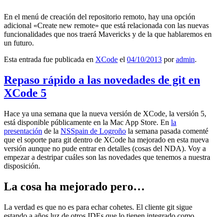
En el menú de creación del repositorio remoto, hay una opción
adicional «Create new remote» que está relacionada con las nuevas
funcionalidades que nos traerá Mavericks y de la que hablaremos en
un futuro.
Esta entrada fue publicada en
XCode
el
04/10/2013
por
admin
.
Repaso rápido a las novedades de git en
XCode 5
Hace ya una semana que la nueva versión de XCode, la versión 5,
está disponible públicamente en la Mac App Store. En
la
presentación
de la
NSSpain de Logroño
la semana pasada comenté
que el soporte para git dentro de XCode ha mejorado en esta nueva
versión aunque no pude entrar en detalles (cosas del NDA). Voy a
empezar a destripar cuáles son las novedades que tenemos a nuestra
disposición.
La cosa ha mejorado pero…
La verdad es que no es para echar cohetes. El cliente git sigue
estando a años luz de otros IDEs que lo tienen integrado como