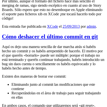
Por último, aunque el formato del fichero hace más sencillo el
merging de ramas, sigo siendo escéptico en cuanto al uso de Story
Boards. Sólo espero que esto no desemboque en Apple eliminando
el soporte para ficheros xib en XCode ¡me tocará hacerlo todo por
código!
Esta entrada fue publicada en
XCode
el
25/09/2013
por
admin
.
Cómo deshacer el último commit en git
Aquí os dejo una manera sencilla de dar marcha atrás si habéis
hecho un commit y os habéis arrepentido de hacerlo. El motivo por
el que queréis «borrarlo» puede ser múltiple: porque el trabajo no
está terminado y queréis continuar trabajando, habéis introducido un
bug sin daos cuenta o sencillamente os habéis equivocado y lo
habéis hecho antes de tiempo.
Existen dos maneras de borrar ese commit:
Eliminando junto al commit las modificaciones que este
contiene
Recuperándolas en el área de trabajo para seguir trabajando
en ellas
En ambos casos, el comando que utilizaremos será «git reset».