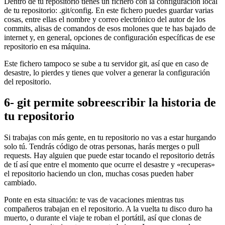
Dentro de tu repositorio tienes un fichero con la configuración local
de tu repositorio: .git/config. En este fichero puedes guardar varias
cosas, entre ellas el nombre y correo electrónico del autor de los
commits, alisas de comandos de esos molones que te has bajado de
internet y, en general, opciones de configuración específicas de ese
repositorio en esa máquina.
Este fichero tampoco se sube a tu servidor git, así que en caso de
desastre, lo pierdes y tienes que volver a generar la configuración
del repositorio.
6- git permite sobreescribir la historia de
tu repositorio
Si trabajas con más gente, en tu repositorio no vas a estar hurgando
solo tú. Tendrás código de otras personas, harás merges o pull
requests. Hay alguien que puede estar tocando el repositorio detrás
de tí así que entre el momento que ocurre el desastre y «recuperas»
el repositorio haciendo un clon, muchas cosas pueden haber
cambiado.
Ponte en esta situación: te vas de vacaciones mientras tus
compañeros trabajan en el repositorio. A la vuelta tu disco duro ha
muerto, o durante el viaje te roban el portátil, así que clonas de