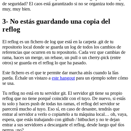
de seguridad? El caos está garantizado si no se organiza todo muy,
muy, muy bien.
3- No estás guardando una copia del
reflog
El reflog es un fichero de log que está en la carpeta .git de tu
repositorio local donde se guarda un log de todos los cambios de
referencias que ocurren en tu repositorio. Cada vez que cambias de
rama, haces un merge, un rebase, un pull o un cherry-pick (entre
otros) se guarda en el reflog lo que ha pasado.
Este fichero es el que te permite dar marcha atrás cuando la lías
parda. Échale un vistazo a
este hangout
para un ejemplo sobre cómo
se usa.
Tu reflog no está en tu servidor git. El servidor git tiene su propio
reflog que no tiene porqué coincidir con el tuyo. De nuevo, si estás
tu solo y haces push de todas tus ramas, el reflog del servidor se
parecerá mucho al tuyo. Eso sí, en caso de desastre, tendrás que
entrar al servidor a verlo o copiartelo a tu máquina local… oh, vaya,
espera, que estás trabajando con github / bitbucket y no te dejan
entrar a sus servidores a descargarte el reflog, desde luego qué tíos
perros ¿no?.