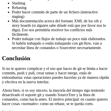
Stashing
Rebasing
Poder hacer commits de parte de un fichero (interactive
staging)
Más documentación acerca del formato XML de los xib y
story boards (si alguien sabe dónde está que por favor nos lo
diga). Eso nos permitiría resolver los conflictos más
fácilmente.
Poder trabajar con flujos de trabajo un poco más elaborados.
Si habéis trabajado o estáis trabajando con git-flow, vais a
necesitar línea de comandos o Sourcetree necesariamente.
Conclusión
Si no te quieres complicar y el uso que haces de git se limita a hacer
commits, push y pull, crear ramas y hacer merge, estás de
enhorabuena: estas operaciones puedes hacerlas ya de manera rápida
y efectiva en la nueva interfaz.
Ahora bien, si os soy sincero, la mayoría del tiempo sigo teniendo
desactivado el soporte git y usando SourceTree y la línea de
comandos, como hacía antes. El motivo principal: en cuanto quieres
hacer cosas «normales» como un rebase, se te queda corto.