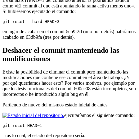
La sintaxis HEAD~1 del comando anterior la podríamos traducir
como «El commit al que está apuntando la rama activa menos uno».
Si hubiésemos ejecutado el comando:
git reset --hard HEAD~3
en lugar de acabar en el commit 6eb9f2d (uno por detrás) habríamos
acabado en 63db9fa (tres por detrás).
Deshacer el commit manteniendo las
modificaciones
Existe la posibilidad de eliminar el commit pero manteniendo las
modificaciones que contiene ese commit en el área de trabajo. ¿Y
por qué querríamos hacer esto? Por varios motivos, por ejemplo por
que los tests funcionales del commit 600cc08 están incompletos, son
incorrectos o he introducido algún bug en él.
Partiendo de nuevo del mismos estado inicial de antes:
ejecutaríamos el siguiente comando:
git reset HEAD~1
Tras lo cual, el estado del repositorio sería: