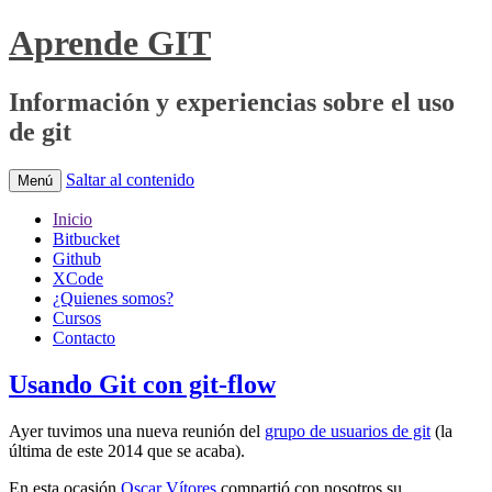
Aprende GIT
Información y experiencias sobre el uso
de git
Saltar al contenido
Menú
Inicio
Bitbucket
Github
XCode
¿Quienes somos?
Cursos
Contacto
Usando Git con git-flow
Ayer tuvimos una nueva reunión del
grupo de usuarios de git
(la
última de este 2014 que se acaba).
En esta ocasión
Oscar Vítores
compartió con nosotros su