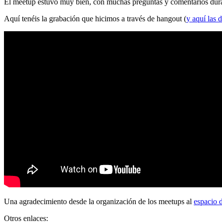
El meetup estuvo muy bien, con muchas preguntas y comentarios durante
Aquí tenéis la grabación que hicimos a través de hangout (
y aquí las d
Una agradecimiento desde la organización de los meetups al
espacio 
Otros enlaces: