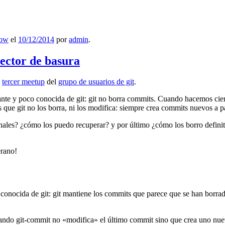
low
el
10/12/2014
por
admin
.
lector de basura
l
tercer meetup
del
grupo de usuarios de git
.
ante y poco conocida de git: git no borra commits. Cuando hacemos cie
que git no los borra, ni los modifica: siempre crea commits nuevos a par
nales? ¿cómo los puedo recuperar? y por último ¿cómo los borro definiti
erano!
 conocida de git: git mantiene los commits que parece que se han borra
ndo git-commit no «modifica» el último commit sino que crea uno nu