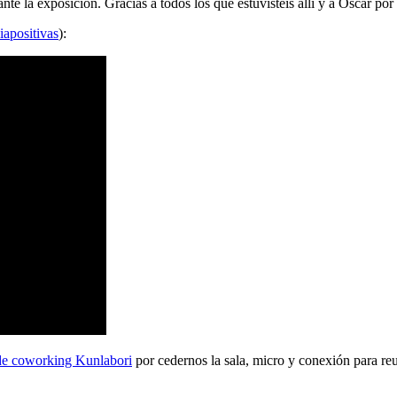
 la exposición. Gracias a todos los que estuvisteis allí y a Oscar por 
iapositivas
):
de coworking Kunlabori
por cedernos la sala, micro y conexión para reu