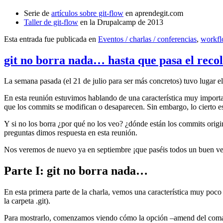
Serie de
artículos sobre git-flow
en aprendegit.com
Taller de git-flow
en la Drupalcamp de 2013
Esta entrada fue publicada en
Eventos / charlas / conferencias
,
workf
git no borra nada… hasta que pasa el reco
La semana pasada (el 21 de julio para ser más concretos) tuvo lugar e
En esta reunión estuvimos hablando de una característica muy import
que los commits se modifican o desaparecen. Sin embargo, lo cierto es 
Y si no los borra ¿por qué no los veo? ¿dónde están los commits origi
preguntas dimos respuesta en esta reunión.
Nos veremos de nuevo ya en septiembre ¡que paséis todos un buen v
Parte I: git no borra nada…
En esta primera parte de la charla, vemos una característica muy poco
la carpeta .git).
Para mostrarlo, comenzamos viendo cómo la opción –amend del coma