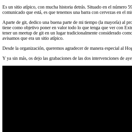
Es un sitio atípico, con mucha historia detrás. Situado en el número 5
comunicado que está, es que tenemos una barra con cervezas en el mi
Aparte de git, dedico una buena parte de mi tiempo (la mayoría) al
tiene como objetivo poner en valor todo lo que tenga que ver con Ex
tener un meetup de git en un lugar tradicionalmente considerado como 
avisamos que era un sitio atípico.
Desde la organización, queremos agradecer de manera especial al Hog
Y ya sin más, os dejo las grabaciones de las dos intervenciones de aye