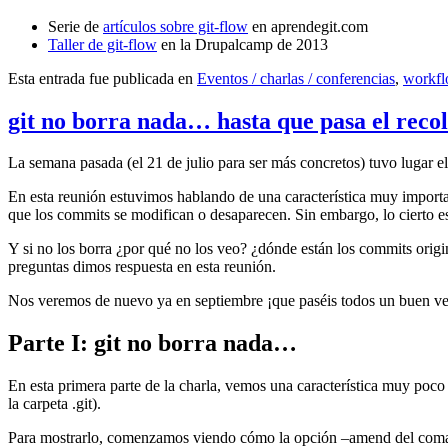
Serie de
artículos sobre git-flow
en aprendegit.com
Taller de git-flow
en la Drupalcamp de 2013
Esta entrada fue publicada en
Eventos / charlas / conferencias
,
workf
git no borra nada… hasta que pasa el reco
La semana pasada (el 21 de julio para ser más concretos) tuvo lugar e
En esta reunión estuvimos hablando de una característica muy import
que los commits se modifican o desaparecen. Sin embargo, lo cierto es 
Y si no los borra ¿por qué no los veo? ¿dónde están los commits origi
preguntas dimos respuesta en esta reunión.
Nos veremos de nuevo ya en septiembre ¡que paséis todos un buen v
Parte I: git no borra nada…
En esta primera parte de la charla, vemos una característica muy poco
la carpeta .git).
Para mostrarlo, comenzamos viendo cómo la opción –amend del coma