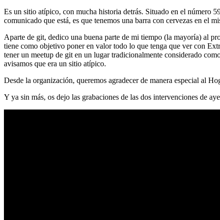
Es un sitio atípico, con mucha historia detrás. Situado en el número 5
comunicado que está, es que tenemos una barra con cervezas en el mi
Aparte de git, dedico una buena parte de mi tiempo (la mayoría) al
tiene como objetivo poner en valor todo lo que tenga que ver con Ex
tener un meetup de git en un lugar tradicionalmente considerado como 
avisamos que era un sitio atípico.
Desde la organización, queremos agradecer de manera especial al Hog
Y ya sin más, os dejo las grabaciones de las dos intervenciones de aye