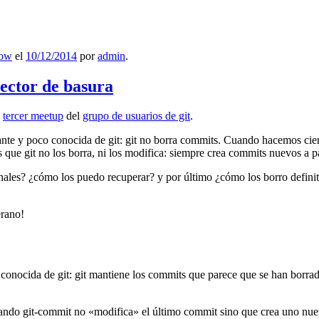
low
el
10/12/2014
por
admin
.
lector de basura
l
tercer meetup
del
grupo de usuarios de git
.
ante y poco conocida de git: git no borra commits. Cuando hacemos cie
que git no los borra, ni los modifica: siempre crea commits nuevos a par
nales? ¿cómo los puedo recuperar? y por último ¿cómo los borro definiti
erano!
 conocida de git: git mantiene los commits que parece que se han borra
ndo git-commit no «modifica» el último commit sino que crea uno nu