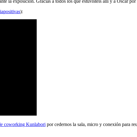
 la exposición. Gracias a todos los que estuvisteis allí y a Oscar por 
iapositivas
):
de coworking Kunlabori
por cedernos la sala, micro y conexión para reu