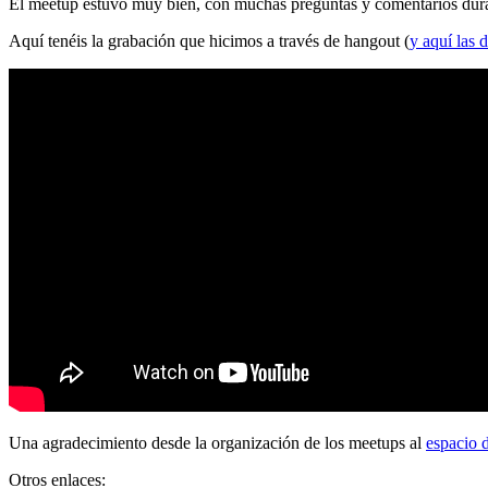
El meetup estuvo muy bien, con muchas preguntas y comentarios durante
Aquí tenéis la grabación que hicimos a través de hangout (
y aquí las d
Una agradecimiento desde la organización de los meetups al
espacio 
Otros enlaces: