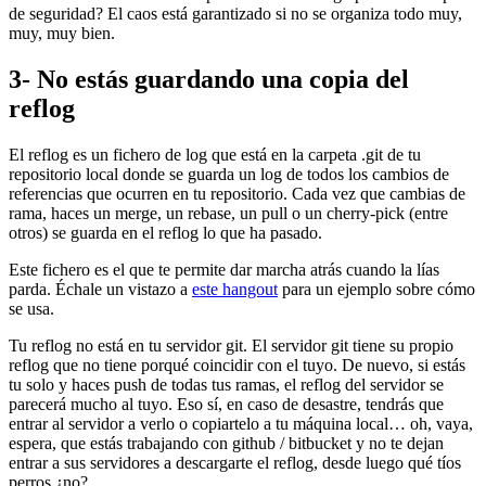
de seguridad? El caos está garantizado si no se organiza todo muy,
muy, muy bien.
3- No estás guardando una copia del
reflog
El reflog es un fichero de log que está en la carpeta .git de tu
repositorio local donde se guarda un log de todos los cambios de
referencias que ocurren en tu repositorio. Cada vez que cambias de
rama, haces un merge, un rebase, un pull o un cherry-pick (entre
otros) se guarda en el reflog lo que ha pasado.
Este fichero es el que te permite dar marcha atrás cuando la lías
parda. Échale un vistazo a
este hangout
para un ejemplo sobre cómo
se usa.
Tu reflog no está en tu servidor git. El servidor git tiene su propio
reflog que no tiene porqué coincidir con el tuyo. De nuevo, si estás
tu solo y haces push de todas tus ramas, el reflog del servidor se
parecerá mucho al tuyo. Eso sí, en caso de desastre, tendrás que
entrar al servidor a verlo o copiartelo a tu máquina local… oh, vaya,
espera, que estás trabajando con github / bitbucket y no te dejan
entrar a sus servidores a descargarte el reflog, desde luego qué tíos
perros ¿no?.