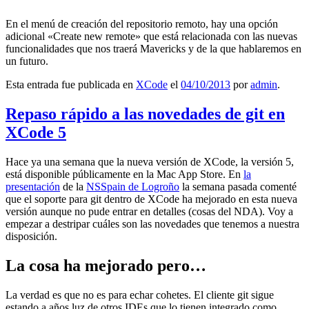
En el menú de creación del repositorio remoto, hay una opción
adicional «Create new remote» que está relacionada con las nuevas
funcionalidades que nos traerá Mavericks y de la que hablaremos en
un futuro.
Esta entrada fue publicada en
XCode
el
04/10/2013
por
admin
.
Repaso rápido a las novedades de git en
XCode 5
Hace ya una semana que la nueva versión de XCode, la versión 5,
está disponible públicamente en la Mac App Store. En
la
presentación
de la
NSSpain de Logroño
la semana pasada comenté
que el soporte para git dentro de XCode ha mejorado en esta nueva
versión aunque no pude entrar en detalles (cosas del NDA). Voy a
empezar a destripar cuáles son las novedades que tenemos a nuestra
disposición.
La cosa ha mejorado pero…
La verdad es que no es para echar cohetes. El cliente git sigue
estando a años luz de otros IDEs que lo tienen integrado como