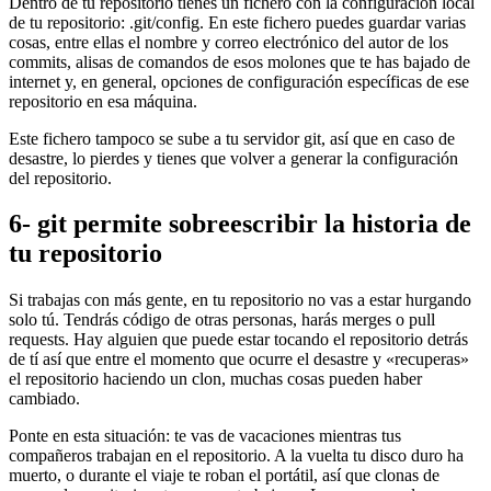
Dentro de tu repositorio tienes un fichero con la configuración local
de tu repositorio: .git/config. En este fichero puedes guardar varias
cosas, entre ellas el nombre y correo electrónico del autor de los
commits, alisas de comandos de esos molones que te has bajado de
internet y, en general, opciones de configuración específicas de ese
repositorio en esa máquina.
Este fichero tampoco se sube a tu servidor git, así que en caso de
desastre, lo pierdes y tienes que volver a generar la configuración
del repositorio.
6- git permite sobreescribir la historia de
tu repositorio
Si trabajas con más gente, en tu repositorio no vas a estar hurgando
solo tú. Tendrás código de otras personas, harás merges o pull
requests. Hay alguien que puede estar tocando el repositorio detrás
de tí así que entre el momento que ocurre el desastre y «recuperas»
el repositorio haciendo un clon, muchas cosas pueden haber
cambiado.
Ponte en esta situación: te vas de vacaciones mientras tus
compañeros trabajan en el repositorio. A la vuelta tu disco duro ha
muerto, o durante el viaje te roban el portátil, así que clonas de