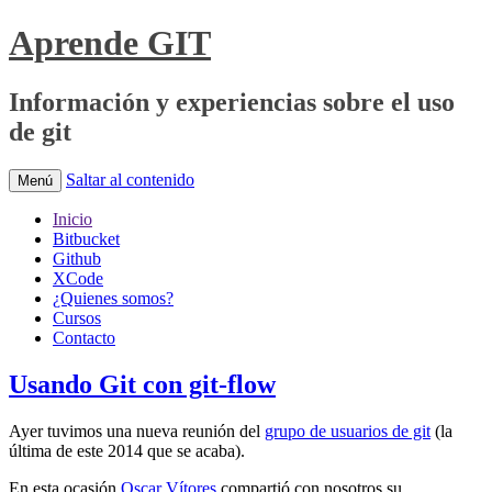
Aprende GIT
Información y experiencias sobre el uso
de git
Saltar al contenido
Menú
Inicio
Bitbucket
Github
XCode
¿Quienes somos?
Cursos
Contacto
Usando Git con git-flow
Ayer tuvimos una nueva reunión del
grupo de usuarios de git
(la
última de este 2014 que se acaba).
En esta ocasión
Oscar Vítores
compartió con nosotros su