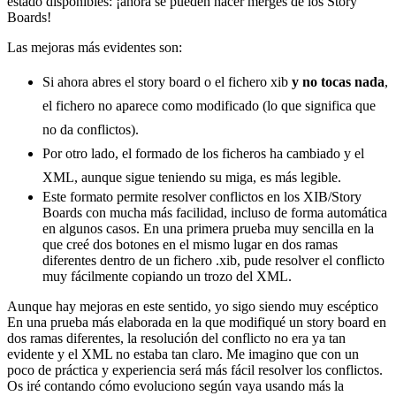
estado disponibles: ¡ahora se pueden hacer merges de los Story
Boards!
Las mejoras más evidentes son:
Si ahora abres el story board o el fichero xib
y no tocas nada
,
el fichero no aparece como modificado (lo que significa que
no da conflictos).
Por otro lado, el formado de los ficheros ha cambiado y el
XML, aunque sigue teniendo su miga, es más legible.
Este formato permite resolver conflictos en los XIB/Story
Boards con mucha más facilidad, incluso de forma automática
en algunos casos. En una primera prueba muy sencilla en la
que creé dos botones en el mismo lugar en dos ramas
diferentes dentro de un fichero .xib, pude resolver el conflicto
muy fácilmente copiando un trozo del XML.
Aunque hay mejoras en este sentido, yo sigo siendo muy escéptico
En una prueba más elaborada en la que modifiqué un story board en
dos ramas diferentes, la resolución del conflicto no era ya tan
evidente y el XML no estaba tan claro. Me imagino que con un
poco de práctica y experiencia será más fácil resolver los conflictos.
Os iré contando cómo evoluciono según vaya usando más la