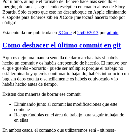
Por último, aunque el formato del fichero hace más sencillo el
merging de ramas, sigo siendo escéptico en cuanto al uso de Story
Boards. Sólo espero que esto no desemboque en Apple eliminando
el soporte para ficheros xib en XCode ¡me tocará hacerlo todo por
código!
Esta entrada fue publicada en
XCode
el
25/09/2013
por
admin
.
Cómo deshacer el último commit en git
Aquí os dejo una manera sencilla de dar marcha atrás si habéis
hecho un commit y os habéis arrepentido de hacerlo. El motivo por
el que queréis «borrarlo» puede ser múltiple: porque el trabajo no
está terminado y queréis continuar trabajando, habéis introducido un
bug sin daos cuenta o sencillamente os habéis equivocado y lo
habéis hecho antes de tiempo.
Existen dos maneras de borrar ese commit:
Eliminando junto al commit las modificaciones que este
contiene
Recuperándolas en el área de trabajo para seguir trabajando
en ellas
En ambos casos, el comando que utilizaremos será «git reset».