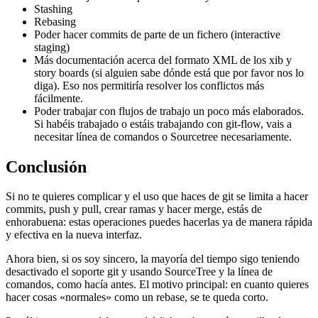
Stashing
Rebasing
Poder hacer commits de parte de un fichero (interactive
staging)
Más documentación acerca del formato XML de los xib y
story boards (si alguien sabe dónde está que por favor nos lo
diga). Eso nos permitiría resolver los conflictos más
fácilmente.
Poder trabajar con flujos de trabajo un poco más elaborados.
Si habéis trabajado o estáis trabajando con git-flow, vais a
necesitar línea de comandos o Sourcetree necesariamente.
Conclusión
Si no te quieres complicar y el uso que haces de git se limita a hacer
commits, push y pull, crear ramas y hacer merge, estás de
enhorabuena: estas operaciones puedes hacerlas ya de manera rápida
y efectiva en la nueva interfaz.
Ahora bien, si os soy sincero, la mayoría del tiempo sigo teniendo
desactivado el soporte git y usando SourceTree y la línea de
comandos, como hacía antes. El motivo principal: en cuanto quieres
hacer cosas «normales» como un rebase, se te queda corto.