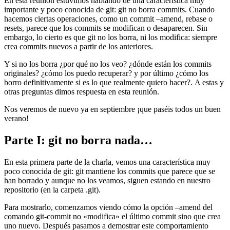
En esta reunión estuvimos hablando de una característica muy
importante y poco conocida de git: git no borra commits. Cuando
hacemos ciertas operaciones, como un commit –amend, rebase o
resets, parece que los commits se modifican o desaparecen. Sin
embargo, lo cierto es que git no los borra, ni los modifica: siempre
crea commits nuevos a partir de los anteriores.
Y si no los borra ¿por qué no los veo? ¿dónde están los commits
originales? ¿cómo los puedo recuperar? y por último ¿cómo los
borro definitivamente si es lo que realmente quiero hacer?. A estas y
otras preguntas dimos respuesta en esta reunión.
Nos veremos de nuevo ya en septiembre ¡que paséis todos un buen
verano!
Parte I: git no borra nada…
En esta primera parte de la charla, vemos una característica muy
poco conocida de git: git mantiene los commits que parece que se
han borrado y aunque no los veamos, siguen estando en nuestro
repositorio (en la carpeta .git).
Para mostrarlo, comenzamos viendo cómo la opción –amend del
comando git-commit no «modifica» el último commit sino que crea
uno nuevo. Después pasamos a demostrar este comportamiento