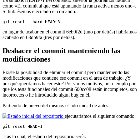
La sintaxis HEAD~1 del comando anterior la podríamos traducir
como «El commit al que está apuntando la rama activa menos uno».
Si hubiésemos ejecutado el comando:
git reset --hard HEAD~3
en lugar de acabar en el commit 6eb9f2d (uno por detrás) habríamos
acabado en 63db9fa (tres por detrás).
Deshacer el commit manteniendo las
modificaciones
Existe la posibilidad de eliminar el commit pero manteniendo las
modificaciones que contiene ese commit en el área de trabajo. ¿Y
por qué querríamos hacer esto? Por varios motivos, por ejemplo por
que los tests funcionales del commit 600cc08 están incompletos, son
incorrectos o he introducido algún bug en él.
Partiendo de nuevo del mismos estado inicial de antes:
ejecutaríamos el siguiente comando:
git reset HEAD~1
Tras lo cual, el estado del repositorio sería: