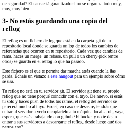
de seguridad? El caos está garantizado si no se organiza todo muy,
muy, muy bien.
3- No estás guardando una copia del
reflog
El reflog es un fichero de log que está en la carpeta .git de tu
repositorio local donde se guarda un log de todos los cambios de
referencias que ocurren en tu repositorio. Cada vez que cambias de
rama, haces un merge, un rebase, un pull o un cherry-pick (entre
otros) se guarda en el reflog lo que ha pasado.
Este fichero es el que te permite dar marcha atrás cuando la lías
parda. Échale un vistazo a
este hangout
para un ejemplo sobre cómo
se usa.
Tu reflog no está en tu servidor git. El servidor git tiene su propio
reflog que no tiene porqué coincidir con el tuyo. De nuevo, si estás
tu solo y haces push de todas tus ramas, el reflog del servidor se
parecerá mucho al tuyo. Eso sí, en caso de desastre, tendrás que
entrar al servidor a verlo o copiartelo a tu máquina local… oh, vaya,
espera, que estás trabajando con github / bitbucket y no te dejan
entrar a sus servidores a descargarte el reflog, desde luego qué tíos
perros ¿no?.