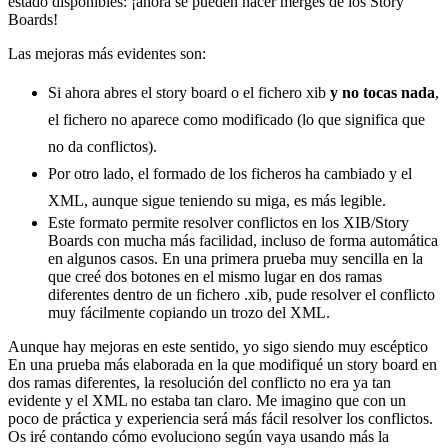
estado disponibles: ¡ahora se pueden hacer merges de los Story
Boards!
Las mejoras más evidentes son:
Si ahora abres el story board o el fichero xib
y no tocas nada
,
el fichero no aparece como modificado (lo que significa que
no da conflictos).
Por otro lado, el formado de los ficheros ha cambiado y el
XML, aunque sigue teniendo su miga, es más legible.
Este formato permite resolver conflictos en los XIB/Story
Boards con mucha más facilidad, incluso de forma automática
en algunos casos. En una primera prueba muy sencilla en la
que creé dos botones en el mismo lugar en dos ramas
diferentes dentro de un fichero .xib, pude resolver el conflicto
muy fácilmente copiando un trozo del XML.
Aunque hay mejoras en este sentido, yo sigo siendo muy escéptico
En una prueba más elaborada en la que modifiqué un story board en
dos ramas diferentes, la resolución del conflicto no era ya tan
evidente y el XML no estaba tan claro. Me imagino que con un
poco de práctica y experiencia será más fácil resolver los conflictos.
Os iré contando cómo evoluciono según vaya usando más la