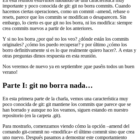
En esta reunión estuvimos hablando de una característica muy
importante y poco conocida de git: git no borra commits. Cuando
hacemos ciertas operaciones, como un commit –amend, rebase o
resets, parece que los commits se modifican o desaparecen. Sin
embargo, lo cierto es que git no los borra, ni los modifica: siempre
crea commits nuevos a partir de los anteriores.
Y si no los borra ¿por qué no los veo? ¿dónde están los commits
originales? ¿cómo los puedo recuperar? y por último ¿cómo los
borro definitivamente si es lo que realmente quiero hacer?. A estas y
otras preguntas dimos respuesta en esta reunión.
Nos veremos de nuevo ya en septiembre ¡que paséis todos un buen
verano!
Parte I: git no borra nada…
En esta primera parte de la charla, vemos una característica muy
poco conocida de git: git mantiene los commits que parece que se
han borrado y aunque no los veamos, siguen estando en nuestro
repositorio (en la carpeta .git).
Para mostrarlo, comenzamos viendo cómo la opción –amend del
comando git-commit no «modifica» el último commit sino que crea
uno nuevo. Después pasamos a demostrar este comportamiento