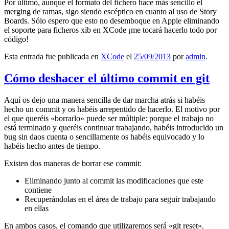
Por último, aunque el formato del fichero hace más sencillo el
merging de ramas, sigo siendo escéptico en cuanto al uso de Story
Boards. Sólo espero que esto no desemboque en Apple eliminando
el soporte para ficheros xib en XCode ¡me tocará hacerlo todo por
código!
Esta entrada fue publicada en
XCode
el
25/09/2013
por
admin
.
Cómo deshacer el último commit en git
Aquí os dejo una manera sencilla de dar marcha atrás si habéis
hecho un commit y os habéis arrepentido de hacerlo. El motivo por
el que queréis «borrarlo» puede ser múltiple: porque el trabajo no
está terminado y queréis continuar trabajando, habéis introducido un
bug sin daos cuenta o sencillamente os habéis equivocado y lo
habéis hecho antes de tiempo.
Existen dos maneras de borrar ese commit:
Eliminando junto al commit las modificaciones que este
contiene
Recuperándolas en el área de trabajo para seguir trabajando
en ellas
En ambos casos, el comando que utilizaremos será «git reset».