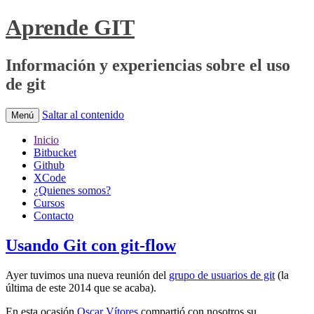
Aprende GIT
Información y experiencias sobre el uso
de git
Saltar al contenido
Menú
Inicio
Bitbucket
Github
XCode
¿Quienes somos?
Cursos
Contacto
Usando Git con git-flow
Ayer tuvimos una nueva reunión del
grupo de usuarios de git
(la
última de este 2014 que se acaba).
En esta ocasión
Oscar Vítores
compartió con nosotros su