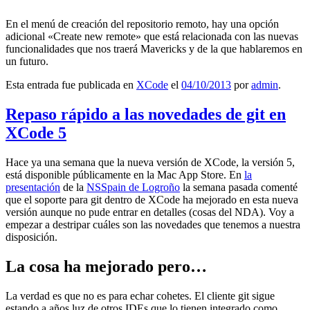
En el menú de creación del repositorio remoto, hay una opción
adicional «Create new remote» que está relacionada con las nuevas
funcionalidades que nos traerá Mavericks y de la que hablaremos en
un futuro.
Esta entrada fue publicada en
XCode
el
04/10/2013
por
admin
.
Repaso rápido a las novedades de git en
XCode 5
Hace ya una semana que la nueva versión de XCode, la versión 5,
está disponible públicamente en la Mac App Store. En
la
presentación
de la
NSSpain de Logroño
la semana pasada comenté
que el soporte para git dentro de XCode ha mejorado en esta nueva
versión aunque no pude entrar en detalles (cosas del NDA). Voy a
empezar a destripar cuáles son las novedades que tenemos a nuestra
disposición.
La cosa ha mejorado pero…
La verdad es que no es para echar cohetes. El cliente git sigue
estando a años luz de otros IDEs que lo tienen integrado como