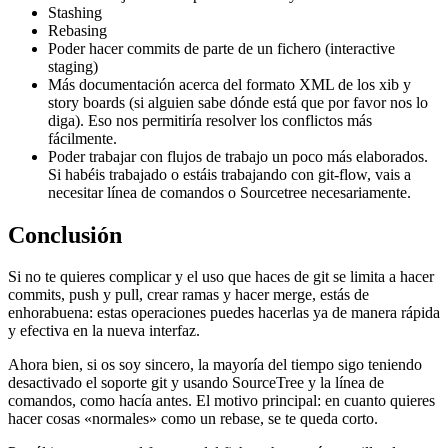
Stashing
Rebasing
Poder hacer commits de parte de un fichero (interactive
staging)
Más documentación acerca del formato XML de los xib y
story boards (si alguien sabe dónde está que por favor nos lo
diga). Eso nos permitiría resolver los conflictos más
fácilmente.
Poder trabajar con flujos de trabajo un poco más elaborados.
Si habéis trabajado o estáis trabajando con git-flow, vais a
necesitar línea de comandos o Sourcetree necesariamente.
Conclusión
Si no te quieres complicar y el uso que haces de git se limita a hacer
commits, push y pull, crear ramas y hacer merge, estás de
enhorabuena: estas operaciones puedes hacerlas ya de manera rápida
y efectiva en la nueva interfaz.
Ahora bien, si os soy sincero, la mayoría del tiempo sigo teniendo
desactivado el soporte git y usando SourceTree y la línea de
comandos, como hacía antes. El motivo principal: en cuanto quieres
hacer cosas «normales» como un rebase, se te queda corto.