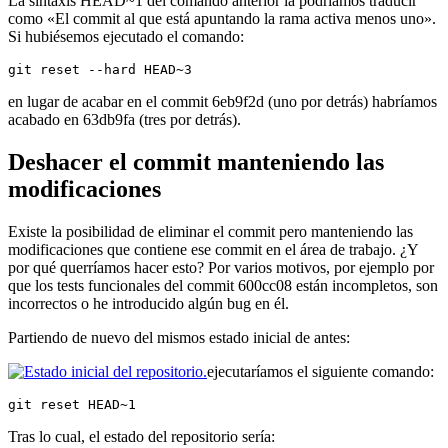
La sintaxis HEAD~1 del comando anterior la podríamos traducir
como «El commit al que está apuntando la rama activa menos uno».
Si hubiésemos ejecutado el comando:
git reset --hard HEAD~3
en lugar de acabar en el commit 6eb9f2d (uno por detrás) habríamos
acabado en 63db9fa (tres por detrás).
Deshacer el commit manteniendo las
modificaciones
Existe la posibilidad de eliminar el commit pero manteniendo las
modificaciones que contiene ese commit en el área de trabajo. ¿Y
por qué querríamos hacer esto? Por varios motivos, por ejemplo por
que los tests funcionales del commit 600cc08 están incompletos, son
incorrectos o he introducido algún bug en él.
Partiendo de nuevo del mismos estado inicial de antes:
ejecutaríamos el siguiente comando:
git reset HEAD~1
Tras lo cual, el estado del repositorio sería: