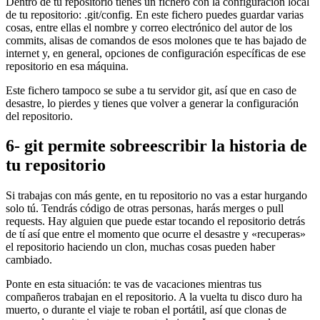
Dentro de tu repositorio tienes un fichero con la configuración local
de tu repositorio: .git/config. En este fichero puedes guardar varias
cosas, entre ellas el nombre y correo electrónico del autor de los
commits, alisas de comandos de esos molones que te has bajado de
internet y, en general, opciones de configuración específicas de ese
repositorio en esa máquina.
Este fichero tampoco se sube a tu servidor git, así que en caso de
desastre, lo pierdes y tienes que volver a generar la configuración
del repositorio.
6- git permite sobreescribir la historia de
tu repositorio
Si trabajas con más gente, en tu repositorio no vas a estar hurgando
solo tú. Tendrás código de otras personas, harás merges o pull
requests. Hay alguien que puede estar tocando el repositorio detrás
de tí así que entre el momento que ocurre el desastre y «recuperas»
el repositorio haciendo un clon, muchas cosas pueden haber
cambiado.
Ponte en esta situación: te vas de vacaciones mientras tus
compañeros trabajan en el repositorio. A la vuelta tu disco duro ha
muerto, o durante el viaje te roban el portátil, así que clonas de