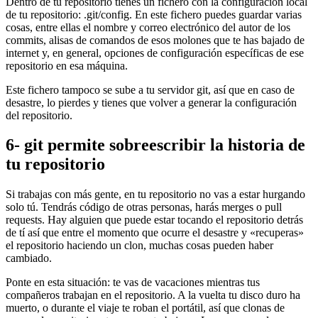
Dentro de tu repositorio tienes un fichero con la configuración local
de tu repositorio: .git/config. En este fichero puedes guardar varias
cosas, entre ellas el nombre y correo electrónico del autor de los
commits, alisas de comandos de esos molones que te has bajado de
internet y, en general, opciones de configuración específicas de ese
repositorio en esa máquina.
Este fichero tampoco se sube a tu servidor git, así que en caso de
desastre, lo pierdes y tienes que volver a generar la configuración
del repositorio.
6- git permite sobreescribir la historia de
tu repositorio
Si trabajas con más gente, en tu repositorio no vas a estar hurgando
solo tú. Tendrás código de otras personas, harás merges o pull
requests. Hay alguien que puede estar tocando el repositorio detrás
de tí así que entre el momento que ocurre el desastre y «recuperas»
el repositorio haciendo un clon, muchas cosas pueden haber
cambiado.
Ponte en esta situación: te vas de vacaciones mientras tus
compañeros trabajan en el repositorio. A la vuelta tu disco duro ha
muerto, o durante el viaje te roban el portátil, así que clonas de