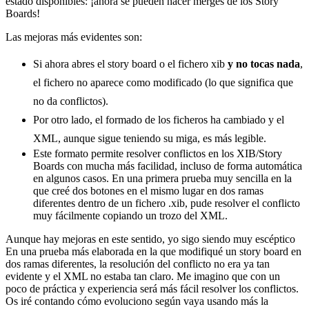
estado disponibles: ¡ahora se pueden hacer merges de los Story
Boards!
Las mejoras más evidentes son:
Si ahora abres el story board o el fichero xib
y no tocas nada
,
el fichero no aparece como modificado (lo que significa que
no da conflictos).
Por otro lado, el formado de los ficheros ha cambiado y el
XML, aunque sigue teniendo su miga, es más legible.
Este formato permite resolver conflictos en los XIB/Story
Boards con mucha más facilidad, incluso de forma automática
en algunos casos. En una primera prueba muy sencilla en la
que creé dos botones en el mismo lugar en dos ramas
diferentes dentro de un fichero .xib, pude resolver el conflicto
muy fácilmente copiando un trozo del XML.
Aunque hay mejoras en este sentido, yo sigo siendo muy escéptico
En una prueba más elaborada en la que modifiqué un story board en
dos ramas diferentes, la resolución del conflicto no era ya tan
evidente y el XML no estaba tan claro. Me imagino que con un
poco de práctica y experiencia será más fácil resolver los conflictos.
Os iré contando cómo evoluciono según vaya usando más la