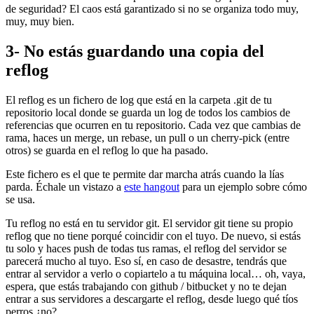
de seguridad? El caos está garantizado si no se organiza todo muy,
muy, muy bien.
3- No estás guardando una copia del
reflog
El reflog es un fichero de log que está en la carpeta .git de tu
repositorio local donde se guarda un log de todos los cambios de
referencias que ocurren en tu repositorio. Cada vez que cambias de
rama, haces un merge, un rebase, un pull o un cherry-pick (entre
otros) se guarda en el reflog lo que ha pasado.
Este fichero es el que te permite dar marcha atrás cuando la lías
parda. Échale un vistazo a
este hangout
para un ejemplo sobre cómo
se usa.
Tu reflog no está en tu servidor git. El servidor git tiene su propio
reflog que no tiene porqué coincidir con el tuyo. De nuevo, si estás
tu solo y haces push de todas tus ramas, el reflog del servidor se
parecerá mucho al tuyo. Eso sí, en caso de desastre, tendrás que
entrar al servidor a verlo o copiartelo a tu máquina local… oh, vaya,
espera, que estás trabajando con github / bitbucket y no te dejan
entrar a sus servidores a descargarte el reflog, desde luego qué tíos
perros ¿no?.