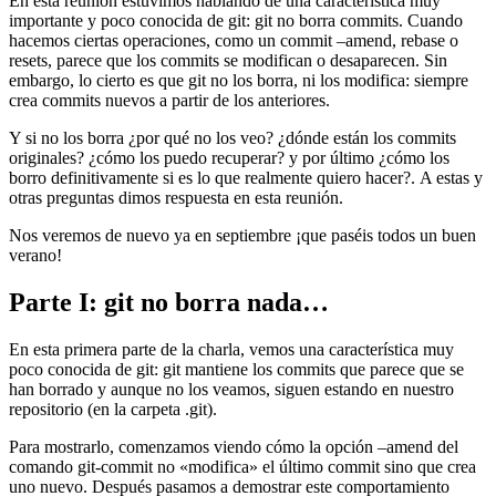
En esta reunión estuvimos hablando de una característica muy
importante y poco conocida de git: git no borra commits. Cuando
hacemos ciertas operaciones, como un commit –amend, rebase o
resets, parece que los commits se modifican o desaparecen. Sin
embargo, lo cierto es que git no los borra, ni los modifica: siempre
crea commits nuevos a partir de los anteriores.
Y si no los borra ¿por qué no los veo? ¿dónde están los commits
originales? ¿cómo los puedo recuperar? y por último ¿cómo los
borro definitivamente si es lo que realmente quiero hacer?. A estas y
otras preguntas dimos respuesta en esta reunión.
Nos veremos de nuevo ya en septiembre ¡que paséis todos un buen
verano!
Parte I: git no borra nada…
En esta primera parte de la charla, vemos una característica muy
poco conocida de git: git mantiene los commits que parece que se
han borrado y aunque no los veamos, siguen estando en nuestro
repositorio (en la carpeta .git).
Para mostrarlo, comenzamos viendo cómo la opción –amend del
comando git-commit no «modifica» el último commit sino que crea
uno nuevo. Después pasamos a demostrar este comportamiento