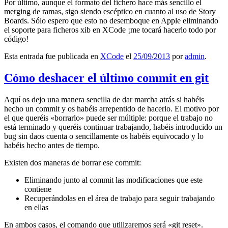
Por último, aunque el formato del fichero hace más sencillo el
merging de ramas, sigo siendo escéptico en cuanto al uso de Story
Boards. Sólo espero que esto no desemboque en Apple eliminando
el soporte para ficheros xib en XCode ¡me tocará hacerlo todo por
código!
Esta entrada fue publicada en
XCode
el
25/09/2013
por
admin
.
Cómo deshacer el último commit en git
Aquí os dejo una manera sencilla de dar marcha atrás si habéis
hecho un commit y os habéis arrepentido de hacerlo. El motivo por
el que queréis «borrarlo» puede ser múltiple: porque el trabajo no
está terminado y queréis continuar trabajando, habéis introducido un
bug sin daos cuenta o sencillamente os habéis equivocado y lo
habéis hecho antes de tiempo.
Existen dos maneras de borrar ese commit:
Eliminando junto al commit las modificaciones que este
contiene
Recuperándolas en el área de trabajo para seguir trabajando
en ellas
En ambos casos, el comando que utilizaremos será «git reset».