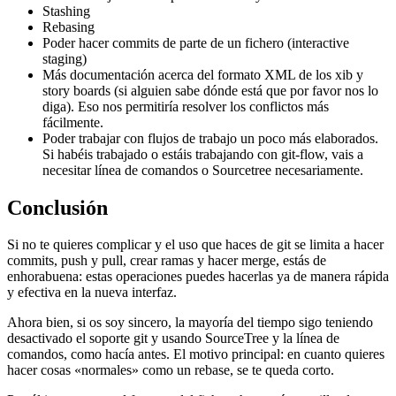
Stashing
Rebasing
Poder hacer commits de parte de un fichero (interactive
staging)
Más documentación acerca del formato XML de los xib y
story boards (si alguien sabe dónde está que por favor nos lo
diga). Eso nos permitiría resolver los conflictos más
fácilmente.
Poder trabajar con flujos de trabajo un poco más elaborados.
Si habéis trabajado o estáis trabajando con git-flow, vais a
necesitar línea de comandos o Sourcetree necesariamente.
Conclusión
Si no te quieres complicar y el uso que haces de git se limita a hacer
commits, push y pull, crear ramas y hacer merge, estás de
enhorabuena: estas operaciones puedes hacerlas ya de manera rápida
y efectiva en la nueva interfaz.
Ahora bien, si os soy sincero, la mayoría del tiempo sigo teniendo
desactivado el soporte git y usando SourceTree y la línea de
comandos, como hacía antes. El motivo principal: en cuanto quieres
hacer cosas «normales» como un rebase, se te queda corto.