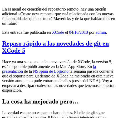
En el menú de creación del repositorio remoto, hay una opción
adicional «Create new remote» que está relacionada con las nuevas
funcionalidades que nos traerá Mavericks y de la que hablaremos en
un futuro.
Esta entrada fue publicada en
XCode
el
04/10/2013
por
admin
.
Repaso rápido a las novedades de git en
XCode 5
Hace ya una semana que la nueva versión de XCode, la versión 5,
está disponible públicamente en la Mac App Store. En
la
presentación
de la
NSSpain de Logroño
la semana pasada comenté
que el soporte para git dentro de XCode ha mejorado en esta nueva
versión aunque no pude entrar en detalles (cosas del NDA). Voy a
empezar a destripar cuáles son las novedades que tenemos a nuestra
disposición.
La cosa ha mejorado pero…
La verdad es que no es para echar cohetes. El cliente git sigue
estando a años luz de otros IDEs que lo tienen integrado como