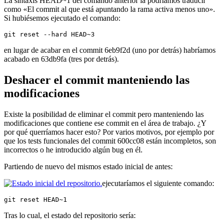
La sintaxis HEAD~1 del comando anterior la podríamos traducir
como «El commit al que está apuntando la rama activa menos uno».
Si hubiésemos ejecutado el comando:
git reset --hard HEAD~3
en lugar de acabar en el commit 6eb9f2d (uno por detrás) habríamos
acabado en 63db9fa (tres por detrás).
Deshacer el commit manteniendo las
modificaciones
Existe la posibilidad de eliminar el commit pero manteniendo las
modificaciones que contiene ese commit en el área de trabajo. ¿Y
por qué querríamos hacer esto? Por varios motivos, por ejemplo por
que los tests funcionales del commit 600cc08 están incompletos, son
incorrectos o he introducido algún bug en él.
Partiendo de nuevo del mismos estado inicial de antes:
ejecutaríamos el siguiente comando:
git reset HEAD~1
Tras lo cual, el estado del repositorio sería: