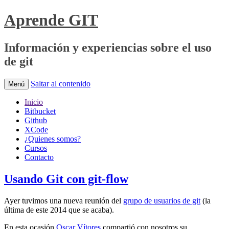
Aprende GIT
Información y experiencias sobre el uso
de git
Saltar al contenido
Menú
Inicio
Bitbucket
Github
XCode
¿Quienes somos?
Cursos
Contacto
Usando Git con git-flow
Ayer tuvimos una nueva reunión del
grupo de usuarios de git
(la
última de este 2014 que se acaba).
En esta ocasión
Oscar Vítores
compartió con nosotros su