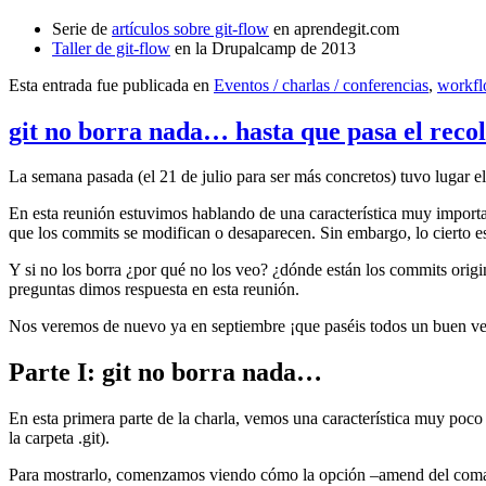
Serie de
artículos sobre git-flow
en aprendegit.com
Taller de git-flow
en la Drupalcamp de 2013
Esta entrada fue publicada en
Eventos / charlas / conferencias
,
workf
git no borra nada… hasta que pasa el reco
La semana pasada (el 21 de julio para ser más concretos) tuvo lugar e
En esta reunión estuvimos hablando de una característica muy import
que los commits se modifican o desaparecen. Sin embargo, lo cierto es 
Y si no los borra ¿por qué no los veo? ¿dónde están los commits origi
preguntas dimos respuesta en esta reunión.
Nos veremos de nuevo ya en septiembre ¡que paséis todos un buen v
Parte I: git no borra nada…
En esta primera parte de la charla, vemos una característica muy poco
la carpeta .git).
Para mostrarlo, comenzamos viendo cómo la opción –amend del coma