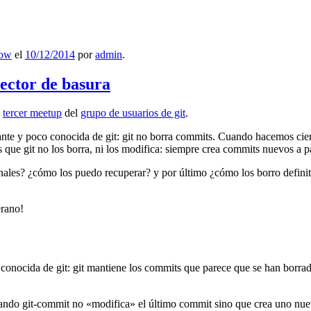
low
el
10/12/2014
por
admin
.
lector de basura
l
tercer meetup
del
grupo de usuarios de git
.
ante y poco conocida de git: git no borra commits. Cuando hacemos cie
que git no los borra, ni los modifica: siempre crea commits nuevos a par
nales? ¿cómo los puedo recuperar? y por último ¿cómo los borro definiti
erano!
 conocida de git: git mantiene los commits que parece que se han borra
ndo git-commit no «modifica» el último commit sino que crea uno nu