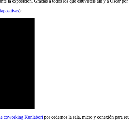
 la exposición. Gracias a todos los que estuvisteis allí y a Oscar por 
iapositivas
):
de coworking Kunlabori
por cedernos la sala, micro y conexión para reu