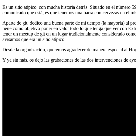
Es un sitio atípico, con mucha historia detrás. Situado en el número 5
comunicado que está, es que tenemos una barra con cervezas en el mi
Aparte de git, dedico una buena parte de mi tiempo (la mayoría) al
tiene como objetivo poner en valor todo lo que tenga que ver con Ex
tener un meetup de git en un lugar tradicionalmente considerado como 
avisamos que era un sitio atípico.
Desde la organización, queremos agradecer de manera especial al Hog
Y ya sin más, os dejo las grabaciones de las dos intervenciones de aye