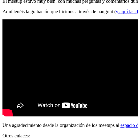
El meetup estuvo muy bien, con muchas preguntas y comentarios durante
Aquí tenéis la grabación que hicimos a través de hangout (
y aquí las d
Una agradecimiento desde la organización de los meetups al
espacio 
Otros enlaces: