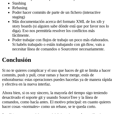
Stashing
Rebasing
Poder hacer commits de parte de un fichero (interactive
staging)
Más documentación acerca del formato XML de los xib y
story boards (si alguien sabe dónde está que por favor nos lo
diga). Eso nos permitiría resolver los conflictos más
fácilmente.
Poder trabajar con flujos de trabajo un poco más elaborados.
Si habéis trabajado o estáis trabajando con git-flow, vais a
necesitar línea de comandos o Sourcetree necesariamente.
Conclusión
Si no te quieres complicar y el uso que haces de git se limita a hacer
commits, push y pull, crear ramas y hacer merge, estás de
enhorabuena: estas operaciones puedes hacerlas ya de manera rápida
y efectiva en la nueva interfaz.
Ahora bien, si os soy sincero, la mayoría del tiempo sigo teniendo
desactivado el soporte git y usando SourceTree y la línea de
comandos, como hacía antes. El motivo principal: en cuanto quieres
hacer cosas «normales» como un rebase, se te queda corto.