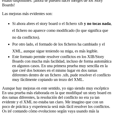
estado disponibles: ¡ahora se pueden hacer merges de los Story
Boards!
Las mejoras más evidentes son:
Si ahora abres el story board o el fichero xib
y no tocas nada
,
el fichero no aparece como modificado (lo que significa que
no da conflictos).
Por otro lado, el formado de los ficheros ha cambiado y el
XML, aunque sigue teniendo su miga, es más legible.
Este formato permite resolver conflictos en los XIB/Story
Boards con mucha más facilidad, incluso de forma automática
en algunos casos. En una primera prueba muy sencilla en la
que creé dos botones en el mismo lugar en dos ramas
diferentes dentro de un fichero .xib, pude resolver el conflicto
muy fácilmente copiando un trozo del XML.
Aunque hay mejoras en este sentido, yo sigo siendo muy escéptico
En una prueba más elaborada en la que modifiqué un story board en
dos ramas diferentes, la resolución del conflicto no era ya tan
evidente y el XML no estaba tan claro. Me imagino que con un
poco de práctica y experiencia será más fácil resolver los conflictos.
Os iré contando cómo evoluciono según vaya usando más la