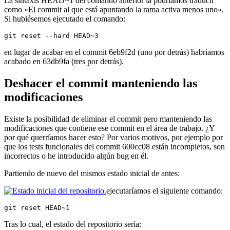
La sintaxis HEAD~1 del comando anterior la podríamos traducir
como «El commit al que está apuntando la rama activa menos uno».
Si hubiésemos ejecutado el comando:
git reset --hard HEAD~3
en lugar de acabar en el commit 6eb9f2d (uno por detrás) habríamos
acabado en 63db9fa (tres por detrás).
Deshacer el commit manteniendo las
modificaciones
Existe la posibilidad de eliminar el commit pero manteniendo las
modificaciones que contiene ese commit en el área de trabajo. ¿Y
por qué querríamos hacer esto? Por varios motivos, por ejemplo por
que los tests funcionales del commit 600cc08 están incompletos, son
incorrectos o he introducido algún bug en él.
Partiendo de nuevo del mismos estado inicial de antes:
ejecutaríamos el siguiente comando:
git reset HEAD~1
Tras lo cual, el estado del repositorio sería: