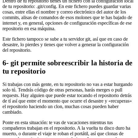
Dentro de tu repositorio tienes un fichero con la configuración local
de tu repositorio: .git/config. En este fichero puedes guardar varias
cosas, entre ellas el nombre y correo electrónico del autor de los
commits, alisas de comandos de esos molones que te has bajado de
internet y, en general, opciones de configuración específicas de ese
repositorio en esa máquina.
Este fichero tampoco se sube a tu servidor git, así que en caso de
desastre, lo pierdes y tienes que volver a generar la configuración
del repositorio.
6- git permite sobreescribir la historia de
tu repositorio
Si trabajas con más gente, en tu repositorio no vas a estar hurgando
solo tú. Tendrás código de otras personas, harás merges o pull
requests. Hay alguien que puede estar tocando el repositorio detrás
de tí así que entre el momento que ocurre el desastre y «recuperas»
el repositorio haciendo un clon, muchas cosas pueden haber
cambiado.
Ponte en esta situación: te vas de vacaciones mientras tus
compañeros trabajan en el repositorio. A la vuelta tu disco duro ha
muerto, o durante el viaje te roban el portátil, así que clonas de