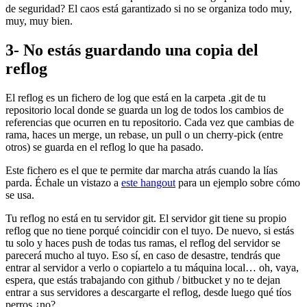
de seguridad? El caos está garantizado si no se organiza todo muy,
muy, muy bien.
3- No estás guardando una copia del
reflog
El reflog es un fichero de log que está en la carpeta .git de tu
repositorio local donde se guarda un log de todos los cambios de
referencias que ocurren en tu repositorio. Cada vez que cambias de
rama, haces un merge, un rebase, un pull o un cherry-pick (entre
otros) se guarda en el reflog lo que ha pasado.
Este fichero es el que te permite dar marcha atrás cuando la lías
parda. Échale un vistazo a
este hangout
para un ejemplo sobre cómo
se usa.
Tu reflog no está en tu servidor git. El servidor git tiene su propio
reflog que no tiene porqué coincidir con el tuyo. De nuevo, si estás
tu solo y haces push de todas tus ramas, el reflog del servidor se
parecerá mucho al tuyo. Eso sí, en caso de desastre, tendrás que
entrar al servidor a verlo o copiartelo a tu máquina local… oh, vaya,
espera, que estás trabajando con github / bitbucket y no te dejan
entrar a sus servidores a descargarte el reflog, desde luego qué tíos
perros ¿no?.