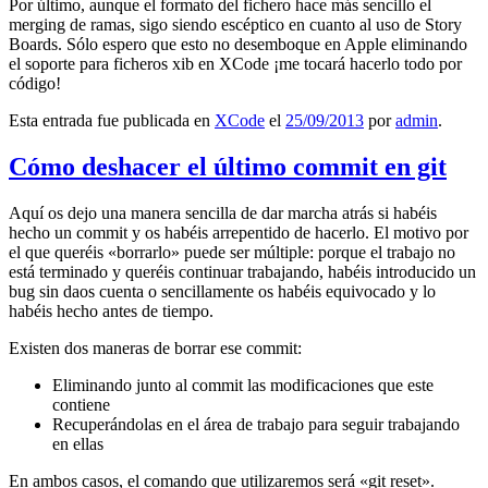
Por último, aunque el formato del fichero hace más sencillo el
merging de ramas, sigo siendo escéptico en cuanto al uso de Story
Boards. Sólo espero que esto no desemboque en Apple eliminando
el soporte para ficheros xib en XCode ¡me tocará hacerlo todo por
código!
Esta entrada fue publicada en
XCode
el
25/09/2013
por
admin
.
Cómo deshacer el último commit en git
Aquí os dejo una manera sencilla de dar marcha atrás si habéis
hecho un commit y os habéis arrepentido de hacerlo. El motivo por
el que queréis «borrarlo» puede ser múltiple: porque el trabajo no
está terminado y queréis continuar trabajando, habéis introducido un
bug sin daos cuenta o sencillamente os habéis equivocado y lo
habéis hecho antes de tiempo.
Existen dos maneras de borrar ese commit:
Eliminando junto al commit las modificaciones que este
contiene
Recuperándolas en el área de trabajo para seguir trabajando
en ellas
En ambos casos, el comando que utilizaremos será «git reset».