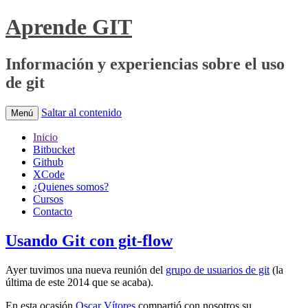
Aprende GIT
Información y experiencias sobre el uso
de git
Saltar al contenido
Menú
Inicio
Bitbucket
Github
XCode
¿Quienes somos?
Cursos
Contacto
Usando Git con git-flow
Ayer tuvimos una nueva reunión del
grupo de usuarios de git
(la
última de este 2014 que se acaba).
En esta ocasión
Oscar Vítores
compartió con nosotros su