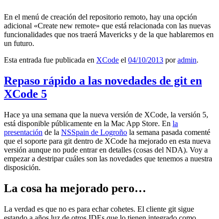
En el menú de creación del repositorio remoto, hay una opción
adicional «Create new remote» que está relacionada con las nuevas
funcionalidades que nos traerá Mavericks y de la que hablaremos en
un futuro.
Esta entrada fue publicada en
XCode
el
04/10/2013
por
admin
.
Repaso rápido a las novedades de git en
XCode 5
Hace ya una semana que la nueva versión de XCode, la versión 5,
está disponible públicamente en la Mac App Store. En
la
presentación
de la
NSSpain de Logroño
la semana pasada comenté
que el soporte para git dentro de XCode ha mejorado en esta nueva
versión aunque no pude entrar en detalles (cosas del NDA). Voy a
empezar a destripar cuáles son las novedades que tenemos a nuestra
disposición.
La cosa ha mejorado pero…
La verdad es que no es para echar cohetes. El cliente git sigue
estando a años luz de otros IDEs que lo tienen integrado como