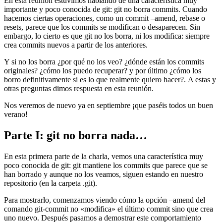
En esta reunión estuvimos hablando de una característica muy
importante y poco conocida de git: git no borra commits. Cuando
hacemos ciertas operaciones, como un commit –amend, rebase o
resets, parece que los commits se modifican o desaparecen. Sin
embargo, lo cierto es que git no los borra, ni los modifica: siempre
crea commits nuevos a partir de los anteriores.
Y si no los borra ¿por qué no los veo? ¿dónde están los commits
originales? ¿cómo los puedo recuperar? y por último ¿cómo los
borro definitivamente si es lo que realmente quiero hacer?. A estas y
otras preguntas dimos respuesta en esta reunión.
Nos veremos de nuevo ya en septiembre ¡que paséis todos un buen
verano!
Parte I: git no borra nada…
En esta primera parte de la charla, vemos una característica muy
poco conocida de git: git mantiene los commits que parece que se
han borrado y aunque no los veamos, siguen estando en nuestro
repositorio (en la carpeta .git).
Para mostrarlo, comenzamos viendo cómo la opción –amend del
comando git-commit no «modifica» el último commit sino que crea
uno nuevo. Después pasamos a demostrar este comportamiento