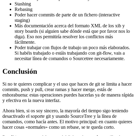
Stashing
Rebasing
Poder hacer commits de parte de un fichero (interactive
staging)
Más documentación acerca del formato XML de los xib y
story boards (si alguien sabe dónde está que por favor nos lo
diga). Eso nos permitiría resolver los conflictos más
fácilmente.
Poder trabajar con flujos de trabajo un poco más elaborados.
Si habéis trabajado o estáis trabajando con git-flow, vais a
necesitar línea de comandos o Sourcetree necesariamente.
Conclusión
Si no te quieres complicar y el uso que haces de git se limita a hacer
commits, push y pull, crear ramas y hacer merge, estás de
enhorabuena: estas operaciones puedes hacerlas ya de manera rápida
y efectiva en la nueva interfaz.
Ahora bien, si os soy sincero, la mayoría del tiempo sigo teniendo
desactivado el soporte git y usando SourceTree y la línea de
comandos, como hacía antes. El motivo principal: en cuanto quieres
hacer cosas «normales» como un rebase, se te queda corto.