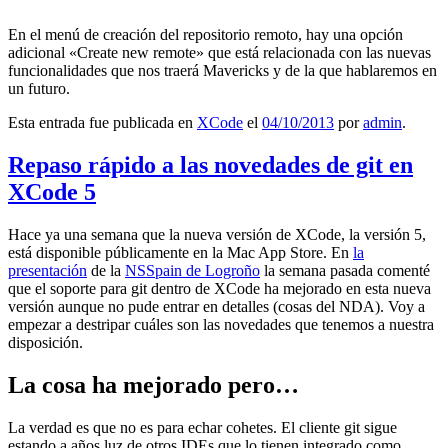
En el menú de creación del repositorio remoto, hay una opción
adicional «Create new remote» que está relacionada con las nuevas
funcionalidades que nos traerá Mavericks y de la que hablaremos en
un futuro.
Esta entrada fue publicada en
XCode
el
04/10/2013
por
admin
.
Repaso rápido a las novedades de git en
XCode 5
Hace ya una semana que la nueva versión de XCode, la versión 5,
está disponible públicamente en la Mac App Store. En
la
presentación
de la
NSSpain de Logroño
la semana pasada comenté
que el soporte para git dentro de XCode ha mejorado en esta nueva
versión aunque no pude entrar en detalles (cosas del NDA). Voy a
empezar a destripar cuáles son las novedades que tenemos a nuestra
disposición.
La cosa ha mejorado pero…
La verdad es que no es para echar cohetes. El cliente git sigue
estando a años luz de otros IDEs que lo tienen integrado como