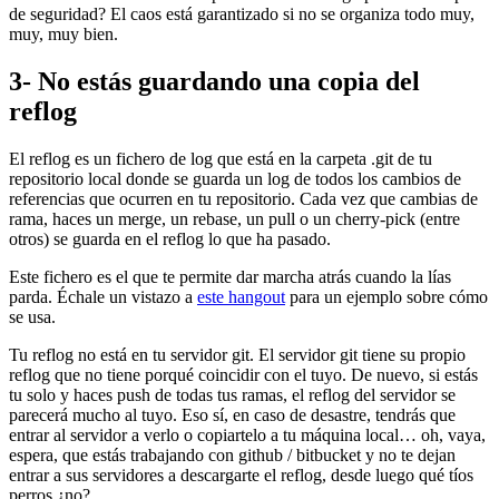
de seguridad? El caos está garantizado si no se organiza todo muy,
muy, muy bien.
3- No estás guardando una copia del
reflog
El reflog es un fichero de log que está en la carpeta .git de tu
repositorio local donde se guarda un log de todos los cambios de
referencias que ocurren en tu repositorio. Cada vez que cambias de
rama, haces un merge, un rebase, un pull o un cherry-pick (entre
otros) se guarda en el reflog lo que ha pasado.
Este fichero es el que te permite dar marcha atrás cuando la lías
parda. Échale un vistazo a
este hangout
para un ejemplo sobre cómo
se usa.
Tu reflog no está en tu servidor git. El servidor git tiene su propio
reflog que no tiene porqué coincidir con el tuyo. De nuevo, si estás
tu solo y haces push de todas tus ramas, el reflog del servidor se
parecerá mucho al tuyo. Eso sí, en caso de desastre, tendrás que
entrar al servidor a verlo o copiartelo a tu máquina local… oh, vaya,
espera, que estás trabajando con github / bitbucket y no te dejan
entrar a sus servidores a descargarte el reflog, desde luego qué tíos
perros ¿no?.