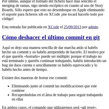
Por último, aunque el formato del fichero hace más sencillo el
merging de ramas, sigo siendo escéptico en cuanto al uso de Story
Boards. Sólo espero que esto no desemboque en Apple eliminando
el soporte para ficheros xib en XCode ¡me tocará hacerlo todo por
código!
Esta entrada fue publicada en
XCode
el
25/09/2013
por
admin
.
Cómo deshacer el último commit en git
Aquí os dejo una manera sencilla de dar marcha atrás si habéis
hecho un commit y os habéis arrepentido de hacerlo. El motivo por
el que queréis «borrarlo» puede ser múltiple: porque el trabajo no
está terminado y queréis continuar trabajando, habéis introducido un
bug sin daos cuenta o sencillamente os habéis equivocado y lo
habéis hecho antes de tiempo.
Existen dos maneras de borrar ese commit:
Eliminando junto al commit las modificaciones que este
contiene
Recuperándolas en el área de trabajo para seguir trabajando
en ellas
En ambos casos, el comando que utilizaremos será «git reset».