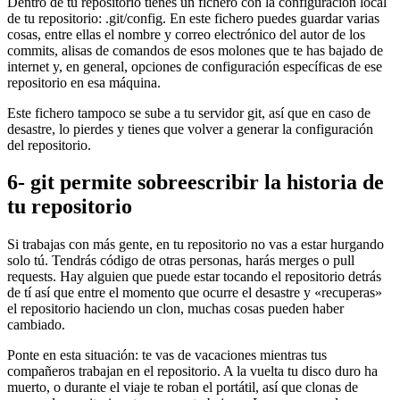
Dentro de tu repositorio tienes un fichero con la configuración local
de tu repositorio: .git/config. En este fichero puedes guardar varias
cosas, entre ellas el nombre y correo electrónico del autor de los
commits, alisas de comandos de esos molones que te has bajado de
internet y, en general, opciones de configuración específicas de ese
repositorio en esa máquina.
Este fichero tampoco se sube a tu servidor git, así que en caso de
desastre, lo pierdes y tienes que volver a generar la configuración
del repositorio.
6- git permite sobreescribir la historia de
tu repositorio
Si trabajas con más gente, en tu repositorio no vas a estar hurgando
solo tú. Tendrás código de otras personas, harás merges o pull
requests. Hay alguien que puede estar tocando el repositorio detrás
de tí así que entre el momento que ocurre el desastre y «recuperas»
el repositorio haciendo un clon, muchas cosas pueden haber
cambiado.
Ponte en esta situación: te vas de vacaciones mientras tus
compañeros trabajan en el repositorio. A la vuelta tu disco duro ha
muerto, o durante el viaje te roban el portátil, así que clonas de