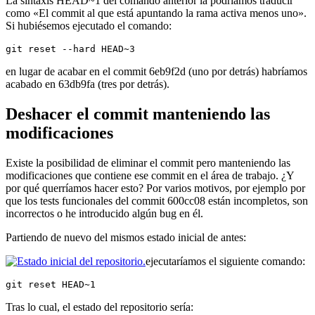
La sintaxis HEAD~1 del comando anterior la podríamos traducir
como «El commit al que está apuntando la rama activa menos uno».
Si hubiésemos ejecutado el comando:
git reset --hard HEAD~3
en lugar de acabar en el commit 6eb9f2d (uno por detrás) habríamos
acabado en 63db9fa (tres por detrás).
Deshacer el commit manteniendo las
modificaciones
Existe la posibilidad de eliminar el commit pero manteniendo las
modificaciones que contiene ese commit en el área de trabajo. ¿Y
por qué querríamos hacer esto? Por varios motivos, por ejemplo por
que los tests funcionales del commit 600cc08 están incompletos, son
incorrectos o he introducido algún bug en él.
Partiendo de nuevo del mismos estado inicial de antes:
ejecutaríamos el siguiente comando:
git reset HEAD~1
Tras lo cual, el estado del repositorio sería: