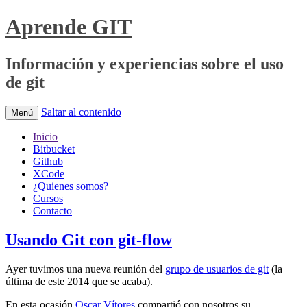
Aprende GIT
Información y experiencias sobre el uso
de git
Saltar al contenido
Menú
Inicio
Bitbucket
Github
XCode
¿Quienes somos?
Cursos
Contacto
Usando Git con git-flow
Ayer tuvimos una nueva reunión del
grupo de usuarios de git
(la
última de este 2014 que se acaba).
En esta ocasión
Oscar Vítores
compartió con nosotros su