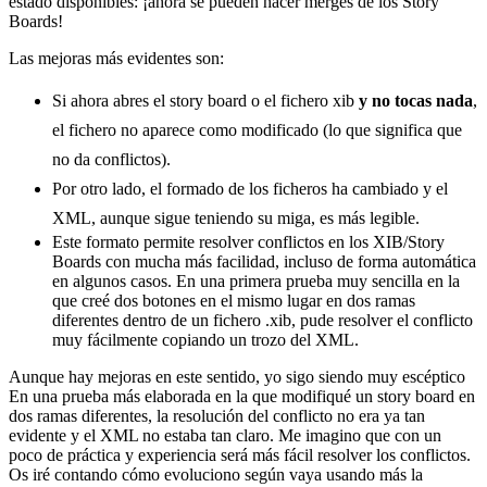
estado disponibles: ¡ahora se pueden hacer merges de los Story
Boards!
Las mejoras más evidentes son:
Si ahora abres el story board o el fichero xib
y no tocas nada
,
el fichero no aparece como modificado (lo que significa que
no da conflictos).
Por otro lado, el formado de los ficheros ha cambiado y el
XML, aunque sigue teniendo su miga, es más legible.
Este formato permite resolver conflictos en los XIB/Story
Boards con mucha más facilidad, incluso de forma automática
en algunos casos. En una primera prueba muy sencilla en la
que creé dos botones en el mismo lugar en dos ramas
diferentes dentro de un fichero .xib, pude resolver el conflicto
muy fácilmente copiando un trozo del XML.
Aunque hay mejoras en este sentido, yo sigo siendo muy escéptico
En una prueba más elaborada en la que modifiqué un story board en
dos ramas diferentes, la resolución del conflicto no era ya tan
evidente y el XML no estaba tan claro. Me imagino que con un
poco de práctica y experiencia será más fácil resolver los conflictos.
Os iré contando cómo evoluciono según vaya usando más la