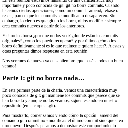
En esta reunión estuvimos hablando de una característica muy
importante y poco conocida de git: git no borra commits. Cuando
hacemos ciertas operaciones, como un commit –amend, rebase o
resets, parece que los commits se modifican o desaparecen. Sin
embargo, lo cierto es que git no los borra, ni los modifica: siempre
crea commits nuevos a partir de los anteriores.
Y si no los borra ¿por qué no los veo? ¿dónde están los commits
originales? ¿cómo los puedo recuperar? y por último ¿cómo los
borro definitivamente si es lo que realmente quiero hacer?. A estas y
otras preguntas dimos respuesta en esta reunión.
Nos veremos de nuevo ya en septiembre ¡que paséis todos un buen
verano!
Parte I: git no borra nada…
En esta primera parte de la charla, vemos una característica muy
poco conocida de git: git mantiene los commits que parece que se
han borrado y aunque no los veamos, siguen estando en nuestro
repositorio (en la carpeta .git).
Para mostrarlo, comenzamos viendo cómo la opción –amend del
comando git-commit no «modifica» el último commit sino que crea
uno nuevo. Después pasamos a demostrar este comportamiento