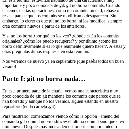
En esta reunión estuvimos hablando de una característica muy
importante y poco conocida de git: git no borra commits. Cuando
hacemos ciertas operaciones, como un commit –amend, rebase o
resets, parece que los commits se modifican o desaparecen. Sin
embargo, lo cierto es que git no los borra, ni los modifica: siempre
crea commits nuevos a partir de los anteriores.
Y si no los borra ¿por qué no los veo? ¿dónde están los commits
originales? ¿cómo los puedo recuperar? y por último ¿cómo los
borro definitivamente si es lo que realmente quiero hacer?. A estas y
otras preguntas dimos respuesta en esta reunión.
Nos veremos de nuevo ya en septiembre ¡que paséis todos un buen
verano!
Parte I: git no borra nada…
En esta primera parte de la charla, vemos una característica muy
poco conocida de git: git mantiene los commits que parece que se
han borrado y aunque no los veamos, siguen estando en nuestro
repositorio (en la carpeta .git).
Para mostrarlo, comenzamos viendo cómo la opción –amend del
comando git-commit no «modifica» el último commit sino que crea
uno nuevo. Después pasamos a demostrar este comportamiento