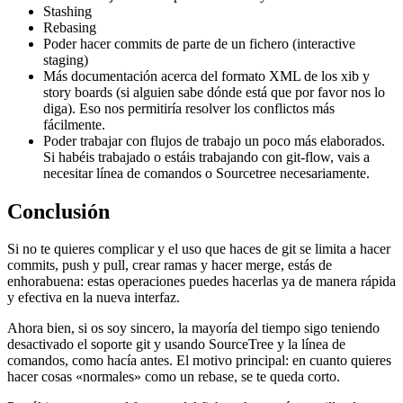
Stashing
Rebasing
Poder hacer commits de parte de un fichero (interactive
staging)
Más documentación acerca del formato XML de los xib y
story boards (si alguien sabe dónde está que por favor nos lo
diga). Eso nos permitiría resolver los conflictos más
fácilmente.
Poder trabajar con flujos de trabajo un poco más elaborados.
Si habéis trabajado o estáis trabajando con git-flow, vais a
necesitar línea de comandos o Sourcetree necesariamente.
Conclusión
Si no te quieres complicar y el uso que haces de git se limita a hacer
commits, push y pull, crear ramas y hacer merge, estás de
enhorabuena: estas operaciones puedes hacerlas ya de manera rápida
y efectiva en la nueva interfaz.
Ahora bien, si os soy sincero, la mayoría del tiempo sigo teniendo
desactivado el soporte git y usando SourceTree y la línea de
comandos, como hacía antes. El motivo principal: en cuanto quieres
hacer cosas «normales» como un rebase, se te queda corto.