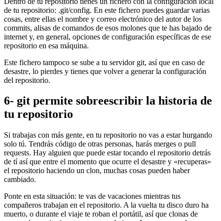
Dentro de tu repositorio tienes un fichero con la configuración local
de tu repositorio: .git/config. En este fichero puedes guardar varias
cosas, entre ellas el nombre y correo electrónico del autor de los
commits, alisas de comandos de esos molones que te has bajado de
internet y, en general, opciones de configuración específicas de ese
repositorio en esa máquina.
Este fichero tampoco se sube a tu servidor git, así que en caso de
desastre, lo pierdes y tienes que volver a generar la configuración
del repositorio.
6- git permite sobreescribir la historia de
tu repositorio
Si trabajas con más gente, en tu repositorio no vas a estar hurgando
solo tú. Tendrás código de otras personas, harás merges o pull
requests. Hay alguien que puede estar tocando el repositorio detrás
de tí así que entre el momento que ocurre el desastre y «recuperas»
el repositorio haciendo un clon, muchas cosas pueden haber
cambiado.
Ponte en esta situación: te vas de vacaciones mientras tus
compañeros trabajan en el repositorio. A la vuelta tu disco duro ha
muerto, o durante el viaje te roban el portátil, así que clonas de