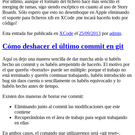
Por último, aunque el formato del fichero hace más sencillo el
merging de ramas, sigo siendo escéptico en cuanto al uso de Story
Boards. Sólo espero que esto no desemboque en Apple eliminando
el soporte para ficheros xib en XCode ¡me tocará hacerlo todo por
código!
Esta entrada fue publicada en
XCode
el
25/09/2013
por
admin
.
Cómo deshacer el último commit en git
Aquí os dejo una manera sencilla de dar marcha atrás si habéis
hecho un commit y os habéis arrepentido de hacerlo. El motivo por
el que queréis «borrarlo» puede ser múltiple: porque el trabajo no
está terminado y queréis continuar trabajando, habéis introducido un
bug sin daos cuenta o sencillamente os habéis equivocado y lo
habéis hecho antes de tiempo.
Existen dos maneras de borrar ese commit:
Eliminando junto al commit las modificaciones que este
contiene
Recuperándolas en el área de trabajo para seguir trabajando
en ellas
En ambos casos, el comando que utilizaremos será «git reset».