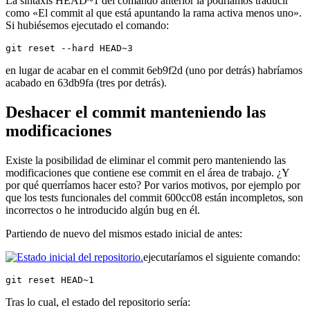
La sintaxis HEAD~1 del comando anterior la podríamos traducir
como «El commit al que está apuntando la rama activa menos uno».
Si hubiésemos ejecutado el comando:
git reset --hard HEAD~3
en lugar de acabar en el commit 6eb9f2d (uno por detrás) habríamos
acabado en 63db9fa (tres por detrás).
Deshacer el commit manteniendo las
modificaciones
Existe la posibilidad de eliminar el commit pero manteniendo las
modificaciones que contiene ese commit en el área de trabajo. ¿Y
por qué querríamos hacer esto? Por varios motivos, por ejemplo por
que los tests funcionales del commit 600cc08 están incompletos, son
incorrectos o he introducido algún bug en él.
Partiendo de nuevo del mismos estado inicial de antes:
ejecutaríamos el siguiente comando:
git reset HEAD~1
Tras lo cual, el estado del repositorio sería: