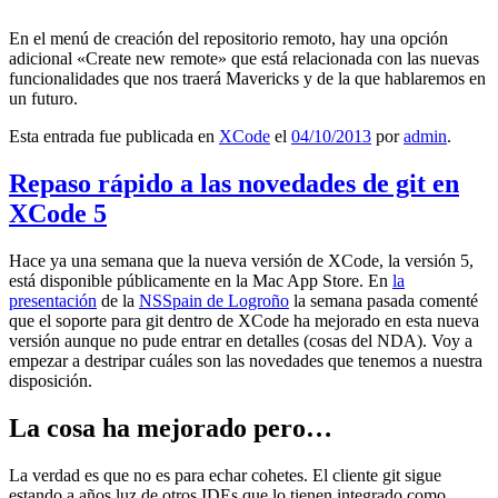
En el menú de creación del repositorio remoto, hay una opción
adicional «Create new remote» que está relacionada con las nuevas
funcionalidades que nos traerá Mavericks y de la que hablaremos en
un futuro.
Esta entrada fue publicada en
XCode
el
04/10/2013
por
admin
.
Repaso rápido a las novedades de git en
XCode 5
Hace ya una semana que la nueva versión de XCode, la versión 5,
está disponible públicamente en la Mac App Store. En
la
presentación
de la
NSSpain de Logroño
la semana pasada comenté
que el soporte para git dentro de XCode ha mejorado en esta nueva
versión aunque no pude entrar en detalles (cosas del NDA). Voy a
empezar a destripar cuáles son las novedades que tenemos a nuestra
disposición.
La cosa ha mejorado pero…
La verdad es que no es para echar cohetes. El cliente git sigue
estando a años luz de otros IDEs que lo tienen integrado como