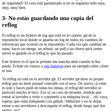
de seguridad? El caos está garantizado si no se organiza todo muy,
muy, muy bien.
3- No estás guardando una copia del
reflog
El reflog es un fichero de log que está en la carpeta .git de tu
repositorio local donde se guarda un log de todos los cambios de
referencias que ocurren en tu repositorio. Cada vez que cambias de
rama, haces un merge, un rebase, un pull o un cherry-pick (entre
otros) se guarda en el reflog lo que ha pasado.
Este fichero es el que te permite dar marcha atrás cuando la lías
parda. Échale un vistazo a
este hangout
para un ejemplo sobre cómo
se usa.
Tu reflog no está en tu servidor git. El servidor git tiene su propio
reflog que no tiene porqué coincidir con el tuyo. De nuevo, si estás
tu solo y haces push de todas tus ramas, el reflog del servidor se
parecerá mucho al tuyo. Eso sí, en caso de desastre, tendrás que
entrar al servidor a verlo o copiartelo a tu máquina local… oh, vaya,
espera, que estás trabajando con github / bitbucket y no te dejan
entrar a sus servidores a descargarte el reflog, desde luego qué tíos
perros ¿no?.