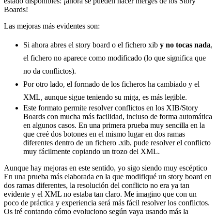
estado disponibles: ¡ahora se pueden hacer merges de los Story
Boards!
Las mejoras más evidentes son:
Si ahora abres el story board o el fichero xib
y no tocas nada
,
el fichero no aparece como modificado (lo que significa que
no da conflictos).
Por otro lado, el formado de los ficheros ha cambiado y el
XML, aunque sigue teniendo su miga, es más legible.
Este formato permite resolver conflictos en los XIB/Story
Boards con mucha más facilidad, incluso de forma automática
en algunos casos. En una primera prueba muy sencilla en la
que creé dos botones en el mismo lugar en dos ramas
diferentes dentro de un fichero .xib, pude resolver el conflicto
muy fácilmente copiando un trozo del XML.
Aunque hay mejoras en este sentido, yo sigo siendo muy escéptico
En una prueba más elaborada en la que modifiqué un story board en
dos ramas diferentes, la resolución del conflicto no era ya tan
evidente y el XML no estaba tan claro. Me imagino que con un
poco de práctica y experiencia será más fácil resolver los conflictos.
Os iré contando cómo evoluciono según vaya usando más la