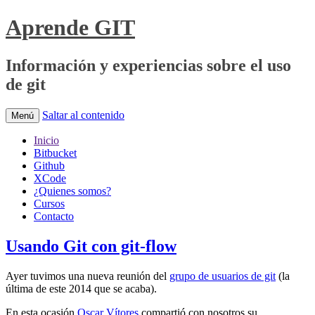
Aprende GIT
Información y experiencias sobre el uso
de git
Saltar al contenido
Menú
Inicio
Bitbucket
Github
XCode
¿Quienes somos?
Cursos
Contacto
Usando Git con git-flow
Ayer tuvimos una nueva reunión del
grupo de usuarios de git
(la
última de este 2014 que se acaba).
En esta ocasión
Oscar Vítores
compartió con nosotros su