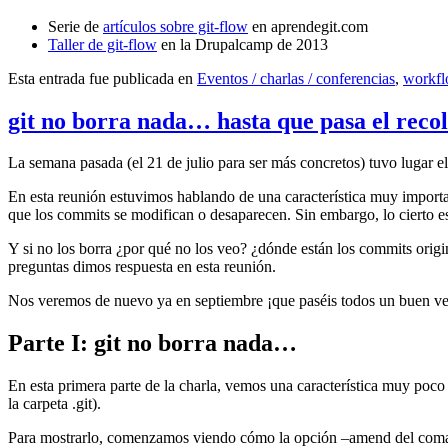
Serie de
artículos sobre git-flow
en aprendegit.com
Taller de git-flow
en la Drupalcamp de 2013
Esta entrada fue publicada en
Eventos / charlas / conferencias
,
workf
git no borra nada… hasta que pasa el reco
La semana pasada (el 21 de julio para ser más concretos) tuvo lugar e
En esta reunión estuvimos hablando de una característica muy import
que los commits se modifican o desaparecen. Sin embargo, lo cierto es 
Y si no los borra ¿por qué no los veo? ¿dónde están los commits origi
preguntas dimos respuesta en esta reunión.
Nos veremos de nuevo ya en septiembre ¡que paséis todos un buen v
Parte I: git no borra nada…
En esta primera parte de la charla, vemos una característica muy poco
la carpeta .git).
Para mostrarlo, comenzamos viendo cómo la opción –amend del coma