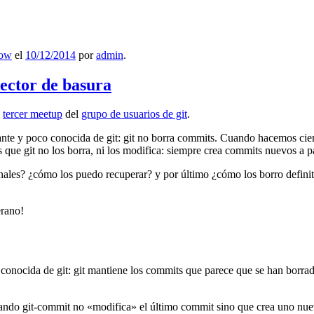
low
el
10/12/2014
por
admin
.
lector de basura
l
tercer meetup
del
grupo de usuarios de git
.
ante y poco conocida de git: git no borra commits. Cuando hacemos cie
que git no los borra, ni los modifica: siempre crea commits nuevos a par
nales? ¿cómo los puedo recuperar? y por último ¿cómo los borro definiti
erano!
 conocida de git: git mantiene los commits que parece que se han borra
ndo git-commit no «modifica» el último commit sino que crea uno nu