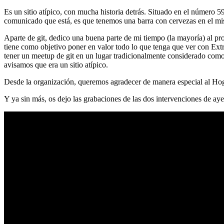
Es un sitio atípico, con mucha historia detrás. Situado en el número 5
comunicado que está, es que tenemos una barra con cervezas en el mi
Aparte de git, dedico una buena parte de mi tiempo (la mayoría) al
tiene como objetivo poner en valor todo lo que tenga que ver con Ex
tener un meetup de git en un lugar tradicionalmente considerado como 
avisamos que era un sitio atípico.
Desde la organización, queremos agradecer de manera especial al Hog
Y ya sin más, os dejo las grabaciones de las dos intervenciones de aye