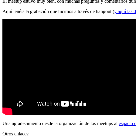
El meetup estuvo muy bien, con muchas preguntas y comentarios durante
Aquí tenéis la grabación que hicimos a través de hangout (
y aquí las d
Una agradecimiento desde la organización de los meetups al
espacio 
Otros enlaces: