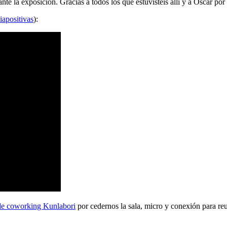
 la exposición. Gracias a todos los que estuvisteis allí y a Oscar por 
iapositivas
):
de coworking Kunlabori
por cedernos la sala, micro y conexión para reu