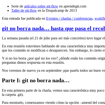
Serie de
artículos sobre git-flow
en aprendegit.com
Taller de git-flow
en la Drupalcamp de 2013
Esta entrada fue publicada en
Eventos / charlas / conferencias
,
workf
git no borra nada… hasta que pasa el reco
La semana pasada (el 21 de julio para ser más concretos) tuvo lugar e
En esta reunión estuvimos hablando de una característica muy import
que los commits se modifican o desaparecen. Sin embargo, lo cierto es 
Y si no los borra ¿por qué no los veo? ¿dónde están los commits origi
preguntas dimos respuesta en esta reunión.
Nos veremos de nuevo ya en septiembre ¡que paséis todos un buen v
Parte I: git no borra nada…
En esta primera parte de la charla, vemos una característica muy poco
la carpeta .git).
Para mostrarlo, comenzamos viendo cómo la opción –amend del coma