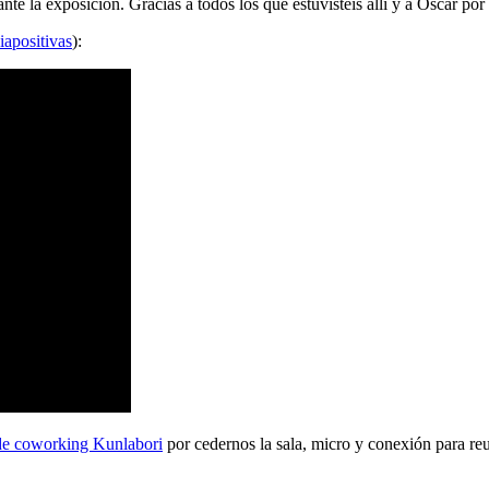
 la exposición. Gracias a todos los que estuvisteis allí y a Oscar por 
iapositivas
):
de coworking Kunlabori
por cedernos la sala, micro y conexión para reu