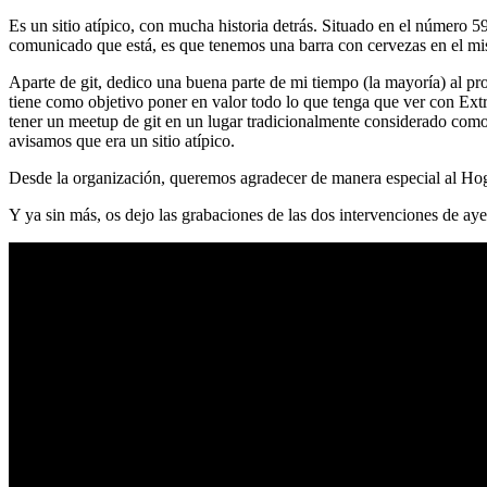
Es un sitio atípico, con mucha historia detrás. Situado en el número 5
comunicado que está, es que tenemos una barra con cervezas en el mi
Aparte de git, dedico una buena parte de mi tiempo (la mayoría) al
tiene como objetivo poner en valor todo lo que tenga que ver con Ex
tener un meetup de git en un lugar tradicionalmente considerado como 
avisamos que era un sitio atípico.
Desde la organización, queremos agradecer de manera especial al Hog
Y ya sin más, os dejo las grabaciones de las dos intervenciones de aye