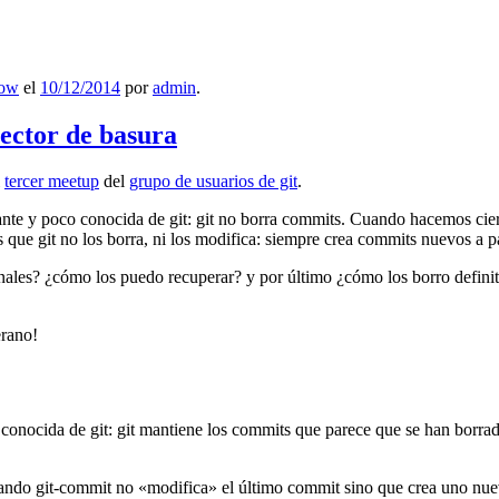
low
el
10/12/2014
por
admin
.
lector de basura
l
tercer meetup
del
grupo de usuarios de git
.
ante y poco conocida de git: git no borra commits. Cuando hacemos cie
que git no los borra, ni los modifica: siempre crea commits nuevos a par
nales? ¿cómo los puedo recuperar? y por último ¿cómo los borro definiti
erano!
 conocida de git: git mantiene los commits que parece que se han borra
ndo git-commit no «modifica» el último commit sino que crea uno nu