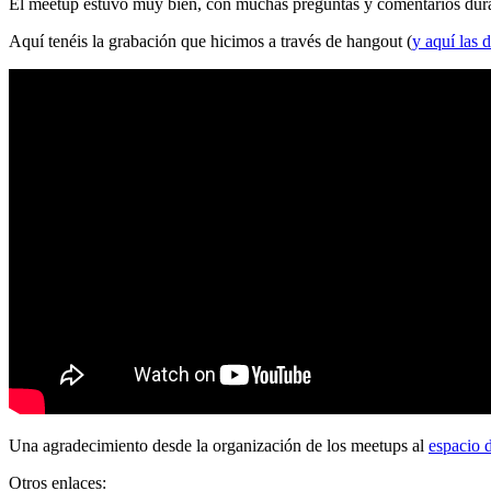
El meetup estuvo muy bien, con muchas preguntas y comentarios durante
Aquí tenéis la grabación que hicimos a través de hangout (
y aquí las d
Una agradecimiento desde la organización de los meetups al
espacio 
Otros enlaces: