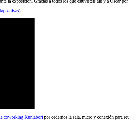
 la exposición. Gracias a todos los que estuvisteis allí y a Oscar por 
iapositivas
):
de coworking Kunlabori
por cedernos la sala, micro y conexión para reu