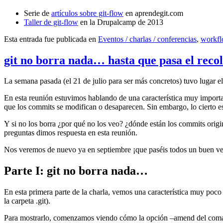
Serie de
artículos sobre git-flow
en aprendegit.com
Taller de git-flow
en la Drupalcamp de 2013
Esta entrada fue publicada en
Eventos / charlas / conferencias
,
workf
git no borra nada… hasta que pasa el reco
La semana pasada (el 21 de julio para ser más concretos) tuvo lugar e
En esta reunión estuvimos hablando de una característica muy import
que los commits se modifican o desaparecen. Sin embargo, lo cierto es 
Y si no los borra ¿por qué no los veo? ¿dónde están los commits origi
preguntas dimos respuesta en esta reunión.
Nos veremos de nuevo ya en septiembre ¡que paséis todos un buen v
Parte I: git no borra nada…
En esta primera parte de la charla, vemos una característica muy poco
la carpeta .git).
Para mostrarlo, comenzamos viendo cómo la opción –amend del coma