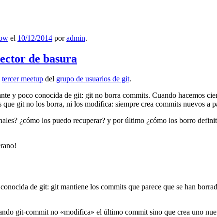
low
el
10/12/2014
por
admin
.
lector de basura
l
tercer meetup
del
grupo de usuarios de git
.
ante y poco conocida de git: git no borra commits. Cuando hacemos cie
que git no los borra, ni los modifica: siempre crea commits nuevos a par
nales? ¿cómo los puedo recuperar? y por último ¿cómo los borro definiti
erano!
 conocida de git: git mantiene los commits que parece que se han borra
ndo git-commit no «modifica» el último commit sino que crea uno nu