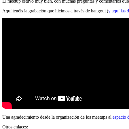
El meetup estuvo muy bien, con muchas preguntas y comentarios durante
Aquí tenéis la grabación que hicimos a través de hangout (
y aquí las d
Una agradecimiento desde la organización de los meetups al
espacio 
Otros enlaces: