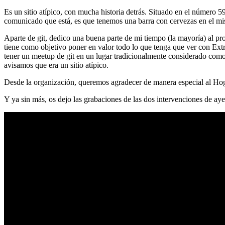
Es un sitio atípico, con mucha historia detrás. Situado en el número 5
comunicado que está, es que tenemos una barra con cervezas en el mi
Aparte de git, dedico una buena parte de mi tiempo (la mayoría) al
tiene como objetivo poner en valor todo lo que tenga que ver con Ex
tener un meetup de git en un lugar tradicionalmente considerado como 
avisamos que era un sitio atípico.
Desde la organización, queremos agradecer de manera especial al Hog
Y ya sin más, os dejo las grabaciones de las dos intervenciones de aye