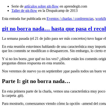
Serie de
artículos sobre git-flow
en aprendegit.com
Taller de git-flow
en la Drupalcamp de 2013
Esta entrada fue publicada en
Eventos / charlas / conferencias
,
workf
git no borra nada… hasta que pasa el reco
La semana pasada (el 21 de julio para ser más concretos) tuvo lugar e
En esta reunión estuvimos hablando de una característica muy import
que los commits se modifican o desaparecen. Sin embargo, lo cierto es 
Y si no los borra ¿por qué no los veo? ¿dónde están los commits origi
preguntas dimos respuesta en esta reunión.
Nos veremos de nuevo ya en septiembre ¡que paséis todos un buen v
Parte I: git no borra nada…
En esta primera parte de la charla, vemos una característica muy poco
la carpeta .git).
Para mostrarlo, comenzamos viendo cómo la opción –amend del coma