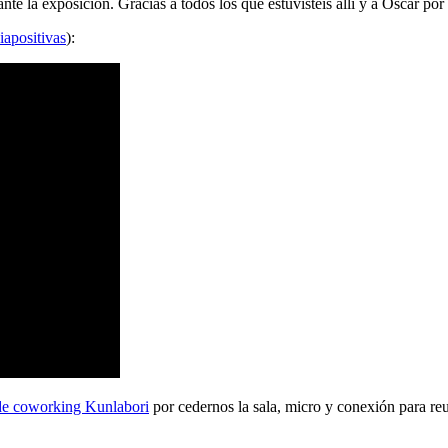
 la exposición. Gracias a todos los que estuvisteis allí y a Oscar por 
iapositivas
):
de coworking Kunlabori
por cedernos la sala, micro y conexión para reu