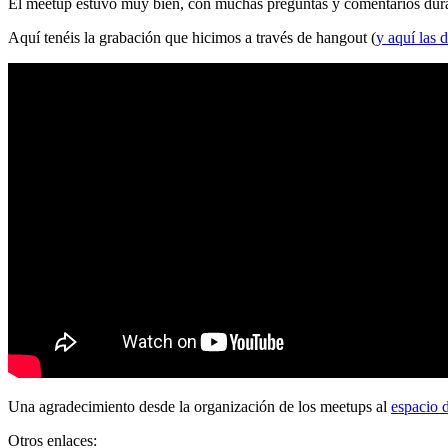
El meetup estuvo muy bien, con muchas preguntas y comentarios durante
Aquí tenéis la grabación que hicimos a través de hangout (
y aquí las d
Una agradecimiento desde la organización de los meetups al
espacio 
Otros enlaces: