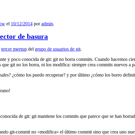
low
el
10/12/2014
por
admin
.
lector de basura
l
tercer meetup
del
grupo de usuarios de git
.
ante y poco conocida de git: git no borra commits. Cuando hacemos cie
que git no los borra, ni los modifica: siempre crea commits nuevos a par
nales? ¿cómo los puedo recuperar? y por último ¿cómo los borro definiti
erano!
 conocida de git: git mantiene los commits que parece que se han borra
ndo git-commit no «modifica» el último commit sino que crea uno nu