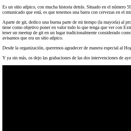
Es un sitio atípico, con mucha historia detrás. Situado en el número 5
comunicado que está, es que tenemos una barra con cervezas en el mi
Aparte de git, dedico una buena parte de mi tiempo (la mayoría) al
tiene como objetivo poner en valor todo lo que tenga que ver con Ex
tener un meetup de git en un lugar tradicionalmente considerado como 
avisamos que era un sitio atípico.
Desde la organización, queremos agradecer de manera especial al Hog
Y ya sin más, os dejo las grabaciones de las dos intervenciones de aye