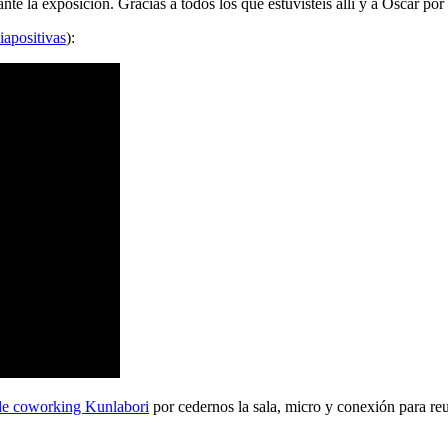
 la exposición. Gracias a todos los que estuvisteis allí y a Oscar por 
iapositivas
):
de coworking Kunlabori
por cedernos la sala, micro y conexión para reu