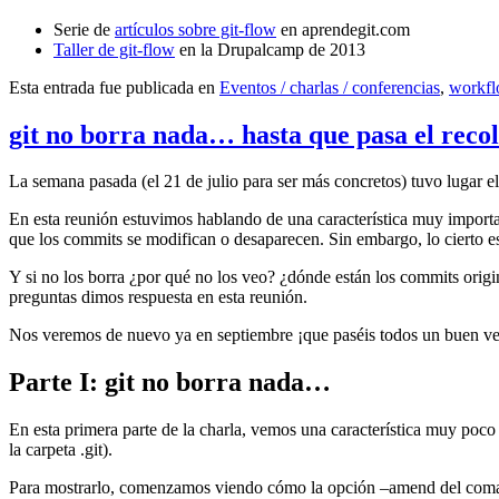
Serie de
artículos sobre git-flow
en aprendegit.com
Taller de git-flow
en la Drupalcamp de 2013
Esta entrada fue publicada en
Eventos / charlas / conferencias
,
workf
git no borra nada… hasta que pasa el reco
La semana pasada (el 21 de julio para ser más concretos) tuvo lugar e
En esta reunión estuvimos hablando de una característica muy import
que los commits se modifican o desaparecen. Sin embargo, lo cierto es 
Y si no los borra ¿por qué no los veo? ¿dónde están los commits origi
preguntas dimos respuesta en esta reunión.
Nos veremos de nuevo ya en septiembre ¡que paséis todos un buen v
Parte I: git no borra nada…
En esta primera parte de la charla, vemos una característica muy poco
la carpeta .git).
Para mostrarlo, comenzamos viendo cómo la opción –amend del coma