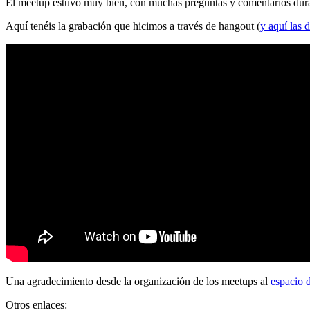
El meetup estuvo muy bien, con muchas preguntas y comentarios durante
Aquí tenéis la grabación que hicimos a través de hangout (
y aquí las d
Una agradecimiento desde la organización de los meetups al
espacio 
Otros enlaces: