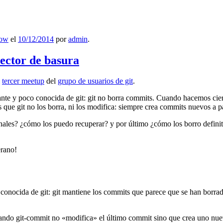
low
el
10/12/2014
por
admin
.
lector de basura
l
tercer meetup
del
grupo de usuarios de git
.
ante y poco conocida de git: git no borra commits. Cuando hacemos cie
que git no los borra, ni los modifica: siempre crea commits nuevos a par
nales? ¿cómo los puedo recuperar? y por último ¿cómo los borro definiti
erano!
 conocida de git: git mantiene los commits que parece que se han borra
ndo git-commit no «modifica» el último commit sino que crea uno nu