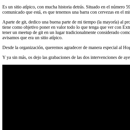
Es un sitio atípico, con mucha historia detrás. Situado en el número 5
comunicado que está, es que tenemos una barra con cervezas en el mi
Aparte de git, dedico una buena parte de mi tiempo (la mayoría) al
tiene como objetivo poner en valor todo lo que tenga que ver con Ex
tener un meetup de git en un lugar tradicionalmente considerado como 
avisamos que era un sitio atípico.
Desde la organización, queremos agradecer de manera especial al Hog
Y ya sin más, os dejo las grabaciones de las dos intervenciones de aye