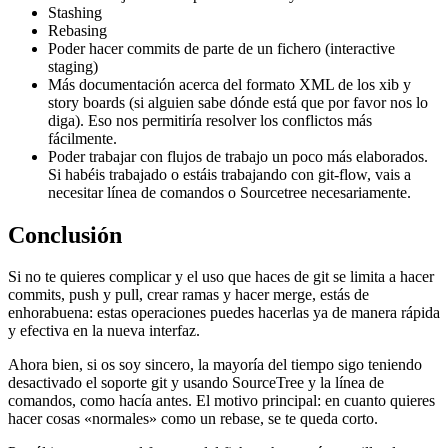
Stashing
Rebasing
Poder hacer commits de parte de un fichero (interactive
staging)
Más documentación acerca del formato XML de los xib y
story boards (si alguien sabe dónde está que por favor nos lo
diga). Eso nos permitiría resolver los conflictos más
fácilmente.
Poder trabajar con flujos de trabajo un poco más elaborados.
Si habéis trabajado o estáis trabajando con git-flow, vais a
necesitar línea de comandos o Sourcetree necesariamente.
Conclusión
Si no te quieres complicar y el uso que haces de git se limita a hacer
commits, push y pull, crear ramas y hacer merge, estás de
enhorabuena: estas operaciones puedes hacerlas ya de manera rápida
y efectiva en la nueva interfaz.
Ahora bien, si os soy sincero, la mayoría del tiempo sigo teniendo
desactivado el soporte git y usando SourceTree y la línea de
comandos, como hacía antes. El motivo principal: en cuanto quieres
hacer cosas «normales» como un rebase, se te queda corto.