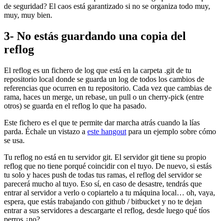
de seguridad? El caos está garantizado si no se organiza todo muy,
muy, muy bien.
3- No estás guardando una copia del
reflog
El reflog es un fichero de log que está en la carpeta .git de tu
repositorio local donde se guarda un log de todos los cambios de
referencias que ocurren en tu repositorio. Cada vez que cambias de
rama, haces un merge, un rebase, un pull o un cherry-pick (entre
otros) se guarda en el reflog lo que ha pasado.
Este fichero es el que te permite dar marcha atrás cuando la lías
parda. Échale un vistazo a
este hangout
para un ejemplo sobre cómo
se usa.
Tu reflog no está en tu servidor git. El servidor git tiene su propio
reflog que no tiene porqué coincidir con el tuyo. De nuevo, si estás
tu solo y haces push de todas tus ramas, el reflog del servidor se
parecerá mucho al tuyo. Eso sí, en caso de desastre, tendrás que
entrar al servidor a verlo o copiartelo a tu máquina local… oh, vaya,
espera, que estás trabajando con github / bitbucket y no te dejan
entrar a sus servidores a descargarte el reflog, desde luego qué tíos
perros ¿no?.