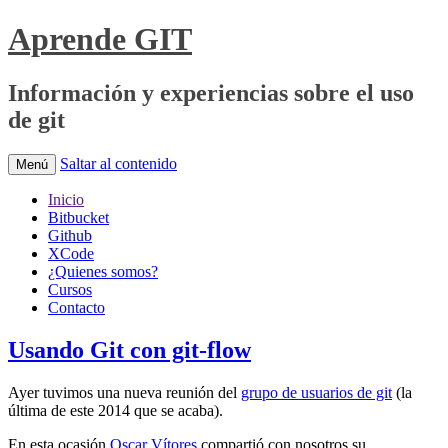
Aprende GIT
Información y experiencias sobre el uso
de git
Saltar al contenido
Menú
Inicio
Bitbucket
Github
XCode
¿Quienes somos?
Cursos
Contacto
Usando Git con git-flow
Ayer tuvimos una nueva reunión del
grupo de usuarios de git
(la
última de este 2014 que se acaba).
En esta ocasión
Oscar Vítores
compartió con nosotros su