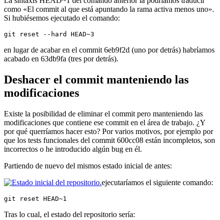
La sintaxis HEAD~1 del comando anterior la podríamos traducir
como «El commit al que está apuntando la rama activa menos uno».
Si hubiésemos ejecutado el comando:
git reset --hard HEAD~3
en lugar de acabar en el commit 6eb9f2d (uno por detrás) habríamos
acabado en 63db9fa (tres por detrás).
Deshacer el commit manteniendo las
modificaciones
Existe la posibilidad de eliminar el commit pero manteniendo las
modificaciones que contiene ese commit en el área de trabajo. ¿Y
por qué querríamos hacer esto? Por varios motivos, por ejemplo por
que los tests funcionales del commit 600cc08 están incompletos, son
incorrectos o he introducido algún bug en él.
Partiendo de nuevo del mismos estado inicial de antes:
ejecutaríamos el siguiente comando:
git reset HEAD~1
Tras lo cual, el estado del repositorio sería: