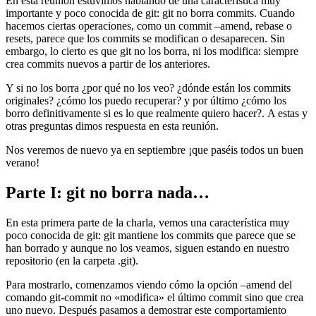
En esta reunión estuvimos hablando de una característica muy
importante y poco conocida de git: git no borra commits. Cuando
hacemos ciertas operaciones, como un commit –amend, rebase o
resets, parece que los commits se modifican o desaparecen. Sin
embargo, lo cierto es que git no los borra, ni los modifica: siempre
crea commits nuevos a partir de los anteriores.
Y si no los borra ¿por qué no los veo? ¿dónde están los commits
originales? ¿cómo los puedo recuperar? y por último ¿cómo los
borro definitivamente si es lo que realmente quiero hacer?. A estas y
otras preguntas dimos respuesta en esta reunión.
Nos veremos de nuevo ya en septiembre ¡que paséis todos un buen
verano!
Parte I: git no borra nada…
En esta primera parte de la charla, vemos una característica muy
poco conocida de git: git mantiene los commits que parece que se
han borrado y aunque no los veamos, siguen estando en nuestro
repositorio (en la carpeta .git).
Para mostrarlo, comenzamos viendo cómo la opción –amend del
comando git-commit no «modifica» el último commit sino que crea
uno nuevo. Después pasamos a demostrar este comportamiento