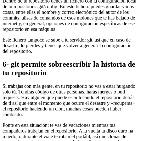
Dentro de tu repositorio tienes un fichero con la configuración local
de tu repositorio: .git/config. En este fichero puedes guardar varias
cosas, entre ellas el nombre y correo electrónico del autor de los
commits, alisas de comandos de esos molones que te has bajado de
internet y, en general, opciones de configuración específicas de ese
repositorio en esa máquina.
Este fichero tampoco se sube a tu servidor git, así que en caso de
desastre, lo pierdes y tienes que volver a generar la configuración
del repositorio.
6- git permite sobreescribir la historia de
tu repositorio
Si trabajas con más gente, en tu repositorio no vas a estar hurgando
solo tú. Tendrás código de otras personas, harás merges o pull
requests. Hay alguien que puede estar tocando el repositorio detrás
de tí así que entre el momento que ocurre el desastre y «recuperas»
el repositorio haciendo un clon, muchas cosas pueden haber
cambiado.
Ponte en esta situación: te vas de vacaciones mientras tus
compañeros trabajan en el repositorio. A la vuelta tu disco duro ha
muerto, o durante el viaje te roban el portátil, así que clonas de