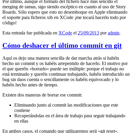
Por último, aunque el formato del fichero hace más sencillo el
merging de ramas, sigo siendo escéptico en cuanto al uso de Story
Boards. Sólo espero que esto no desemboque en Apple eliminando
el soporte para ficheros xib en XCode ¡me tocará hacerlo todo por
código!
Esta entrada fue publicada en
XCode
el
25/09/2013
por
admin
.
Cómo deshacer el último commit en git
Aquí os dejo una manera sencilla de dar marcha atrás si habéis
hecho un commit y os habéis arrepentido de hacerlo. El motivo por
el que queréis «borrarlo» puede ser múltiple: porque el trabajo no
está terminado y queréis continuar trabajando, habéis introducido un
bug sin daos cuenta o sencillamente os habéis equivocado y lo
habéis hecho antes de tiempo.
Existen dos maneras de borrar ese commit:
Eliminando junto al commit las modificaciones que este
contiene
Recuperándolas en el área de trabajo para seguir trabajando
en ellas
En ambos casos, el comando que utilizaremos será «git reset».