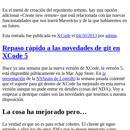
En el menú de creación del repositorio remoto, hay una opción
adicional «Create new remote» que está relacionada con las nuevas
funcionalidades que nos traerá Mavericks y de la que hablaremos en
un futuro.
Esta entrada fue publicada en
XCode
el
04/10/2013
por
admin
.
Repaso rápido a las novedades de git en
XCode 5
Hace ya una semana que la nueva versión de XCode, la versión 5,
está disponible públicamente en la Mac App Store. En
la
presentación
de la
NSSpain de Logroño
la semana pasada comenté
que el soporte para git dentro de XCode ha mejorado en esta nueva
versión aunque no pude entrar en detalles (cosas del NDA). Voy a
empezar a destripar cuáles son las novedades que tenemos a nuestra
disposición.
La cosa ha mejorado pero…
La verdad es que no es para echar cohetes. El cliente git sigue
estando a años luz de otros IDEs que lo tienen integrado como