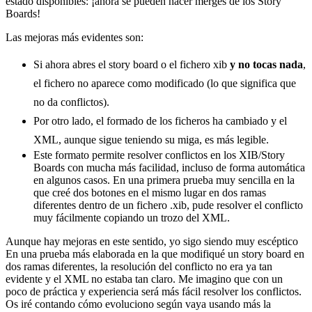
estado disponibles: ¡ahora se pueden hacer merges de los Story
Boards!
Las mejoras más evidentes son:
Si ahora abres el story board o el fichero xib
y no tocas nada
,
el fichero no aparece como modificado (lo que significa que
no da conflictos).
Por otro lado, el formado de los ficheros ha cambiado y el
XML, aunque sigue teniendo su miga, es más legible.
Este formato permite resolver conflictos en los XIB/Story
Boards con mucha más facilidad, incluso de forma automática
en algunos casos. En una primera prueba muy sencilla en la
que creé dos botones en el mismo lugar en dos ramas
diferentes dentro de un fichero .xib, pude resolver el conflicto
muy fácilmente copiando un trozo del XML.
Aunque hay mejoras en este sentido, yo sigo siendo muy escéptico
En una prueba más elaborada en la que modifiqué un story board en
dos ramas diferentes, la resolución del conflicto no era ya tan
evidente y el XML no estaba tan claro. Me imagino que con un
poco de práctica y experiencia será más fácil resolver los conflictos.
Os iré contando cómo evoluciono según vaya usando más la