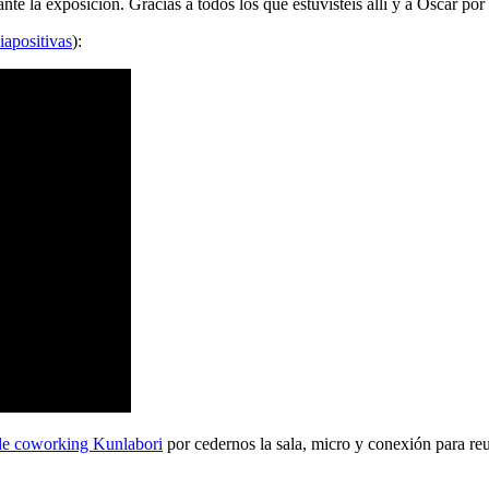
 la exposición. Gracias a todos los que estuvisteis allí y a Oscar por 
iapositivas
):
de coworking Kunlabori
por cedernos la sala, micro y conexión para reu