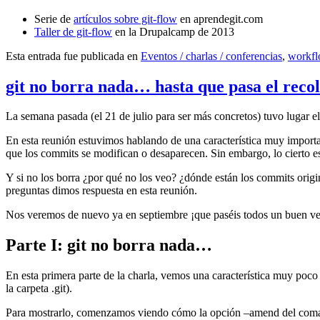
Serie de
artículos sobre git-flow
en aprendegit.com
Taller de git-flow
en la Drupalcamp de 2013
Esta entrada fue publicada en
Eventos / charlas / conferencias
,
workf
git no borra nada… hasta que pasa el reco
La semana pasada (el 21 de julio para ser más concretos) tuvo lugar e
En esta reunión estuvimos hablando de una característica muy import
que los commits se modifican o desaparecen. Sin embargo, lo cierto es 
Y si no los borra ¿por qué no los veo? ¿dónde están los commits origi
preguntas dimos respuesta en esta reunión.
Nos veremos de nuevo ya en septiembre ¡que paséis todos un buen v
Parte I: git no borra nada…
En esta primera parte de la charla, vemos una característica muy poco
la carpeta .git).
Para mostrarlo, comenzamos viendo cómo la opción –amend del coma