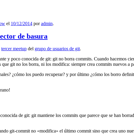
low
el
10/12/2014
por
admin
.
lector de basura
l
tercer meetup
del
grupo de usuarios de git
.
ante y poco conocida de git: git no borra commits. Cuando hacemos cie
que git no los borra, ni los modifica: siempre crea commits nuevos a par
nales? ¿cómo los puedo recuperar? y por último ¿cómo los borro definiti
erano!
 conocida de git: git mantiene los commits que parece que se han borra
ndo git-commit no «modifica» el último commit sino que crea uno nu