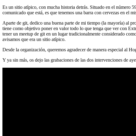
Es un sitio atípico, con mucha historia detrás. Situado en el número 5
comunicado que está, es que tenemos una barra con cervezas en el mi
Aparte de git, dedico una buena parte de mi tiempo (la mayoría) al
tiene como objetivo poner en valor todo lo que tenga que ver con Ex
tener un meetup de git en un lugar tradicionalmente considerado como 
avisamos que era un sitio atípico.
Desde la organización, queremos agradecer de manera especial al Hog
Y ya sin más, os dejo las grabaciones de las dos intervenciones de aye