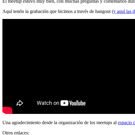
El meetup estuvo muy bien, con muchas preguntas y comentarios durante
Aquí tenéis la grabación que hicimos a través de hangout (
y aquí las d
Una agradecimiento desde la organización de los meetups al
espacio 
Otros enlaces: