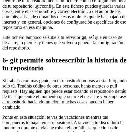
Dentro de tu repositorio tienes un fichero con la configuración local
de tu repositorio: .git/config. En este fichero puedes guardar varias
cosas, entre ellas el nombre y correo electrónico del autor de los
commits, alisas de comandos de esos molones que te has bajado de
internet y, en general, opciones de configuración específicas de ese
repositorio en esa máquina.
Este fichero tampoco se sube a tu servidor git, así que en caso de
desastre, lo pierdes y tienes que volver a generar la configuración
del repositorio.
6- git permite sobreescribir la historia de
tu repositorio
Si trabajas con más gente, en tu repositorio no vas a estar hurgando
solo tú. Tendrás código de otras personas, harás merges o pull
requests. Hay alguien que puede estar tocando el repositorio detrás
de tí así que entre el momento que ocurre el desastre y «recuperas»
el repositorio haciendo un clon, muchas cosas pueden haber
cambiado.
Ponte en esta situación: te vas de vacaciones mientras tus
compañeros trabajan en el repositorio. A la vuelta tu disco duro ha
muerto, o durante el viaje te roban el portátil, así que clonas de