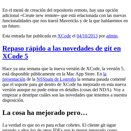
En el menú de creación del repositorio remoto, hay una opción
adicional «Create new remote» que está relacionada con las nuevas
funcionalidades que nos traerá Mavericks y de la que hablaremos en
un futuro.
Esta entrada fue publicada en
XCode
el
04/10/2013
por
admin
.
Repaso rápido a las novedades de git en
XCode 5
Hace ya una semana que la nueva versión de XCode, la versión 5,
está disponible públicamente en la Mac App Store. En
la
presentación
de la
NSSpain de Logroño
la semana pasada comenté
que el soporte para git dentro de XCode ha mejorado en esta nueva
versión aunque no pude entrar en detalles (cosas del NDA). Voy a
empezar a destripar cuáles son las novedades que tenemos a nuestra
disposición.
La cosa ha mejorado pero…
La verdad es que no es para echar cohetes. El cliente git sigue
estando a años luz de otros IDEs que lo tienen integrado como