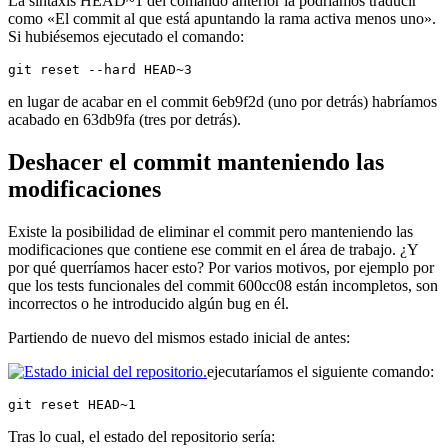
La sintaxis HEAD~1 del comando anterior la podríamos traducir
como «El commit al que está apuntando la rama activa menos uno».
Si hubiésemos ejecutado el comando:
git reset --hard HEAD~3
en lugar de acabar en el commit 6eb9f2d (uno por detrás) habríamos
acabado en 63db9fa (tres por detrás).
Deshacer el commit manteniendo las
modificaciones
Existe la posibilidad de eliminar el commit pero manteniendo las
modificaciones que contiene ese commit en el área de trabajo. ¿Y
por qué querríamos hacer esto? Por varios motivos, por ejemplo por
que los tests funcionales del commit 600cc08 están incompletos, son
incorrectos o he introducido algún bug en él.
Partiendo de nuevo del mismos estado inicial de antes:
ejecutaríamos el siguiente comando:
git reset HEAD~1
Tras lo cual, el estado del repositorio sería: