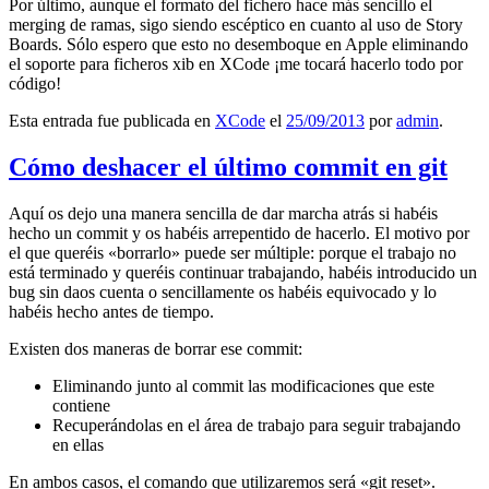
Por último, aunque el formato del fichero hace más sencillo el
merging de ramas, sigo siendo escéptico en cuanto al uso de Story
Boards. Sólo espero que esto no desemboque en Apple eliminando
el soporte para ficheros xib en XCode ¡me tocará hacerlo todo por
código!
Esta entrada fue publicada en
XCode
el
25/09/2013
por
admin
.
Cómo deshacer el último commit en git
Aquí os dejo una manera sencilla de dar marcha atrás si habéis
hecho un commit y os habéis arrepentido de hacerlo. El motivo por
el que queréis «borrarlo» puede ser múltiple: porque el trabajo no
está terminado y queréis continuar trabajando, habéis introducido un
bug sin daos cuenta o sencillamente os habéis equivocado y lo
habéis hecho antes de tiempo.
Existen dos maneras de borrar ese commit:
Eliminando junto al commit las modificaciones que este
contiene
Recuperándolas en el área de trabajo para seguir trabajando
en ellas
En ambos casos, el comando que utilizaremos será «git reset».