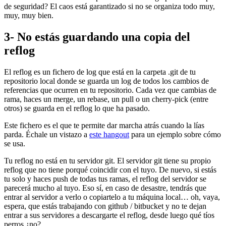
de seguridad? El caos está garantizado si no se organiza todo muy,
muy, muy bien.
3- No estás guardando una copia del
reflog
El reflog es un fichero de log que está en la carpeta .git de tu
repositorio local donde se guarda un log de todos los cambios de
referencias que ocurren en tu repositorio. Cada vez que cambias de
rama, haces un merge, un rebase, un pull o un cherry-pick (entre
otros) se guarda en el reflog lo que ha pasado.
Este fichero es el que te permite dar marcha atrás cuando la lías
parda. Échale un vistazo a
este hangout
para un ejemplo sobre cómo
se usa.
Tu reflog no está en tu servidor git. El servidor git tiene su propio
reflog que no tiene porqué coincidir con el tuyo. De nuevo, si estás
tu solo y haces push de todas tus ramas, el reflog del servidor se
parecerá mucho al tuyo. Eso sí, en caso de desastre, tendrás que
entrar al servidor a verlo o copiartelo a tu máquina local… oh, vaya,
espera, que estás trabajando con github / bitbucket y no te dejan
entrar a sus servidores a descargarte el reflog, desde luego qué tíos
perros ¿no?.