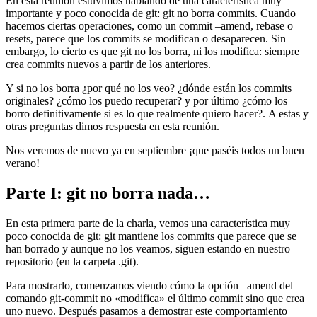
En esta reunión estuvimos hablando de una característica muy
importante y poco conocida de git: git no borra commits. Cuando
hacemos ciertas operaciones, como un commit –amend, rebase o
resets, parece que los commits se modifican o desaparecen. Sin
embargo, lo cierto es que git no los borra, ni los modifica: siempre
crea commits nuevos a partir de los anteriores.
Y si no los borra ¿por qué no los veo? ¿dónde están los commits
originales? ¿cómo los puedo recuperar? y por último ¿cómo los
borro definitivamente si es lo que realmente quiero hacer?. A estas y
otras preguntas dimos respuesta en esta reunión.
Nos veremos de nuevo ya en septiembre ¡que paséis todos un buen
verano!
Parte I: git no borra nada…
En esta primera parte de la charla, vemos una característica muy
poco conocida de git: git mantiene los commits que parece que se
han borrado y aunque no los veamos, siguen estando en nuestro
repositorio (en la carpeta .git).
Para mostrarlo, comenzamos viendo cómo la opción –amend del
comando git-commit no «modifica» el último commit sino que crea
uno nuevo. Después pasamos a demostrar este comportamiento