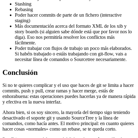
Stashing
Rebasing
Poder hacer commits de parte de un fichero (interactive
staging)
Más documentación acerca del formato XML de los xib y
story boards (si alguien sabe dónde está que por favor nos lo
diga). Eso nos permitiría resolver los conflictos más
fácilmente.
Poder trabajar con flujos de trabajo un poco más elaborados.
Si habéis trabajado o estáis trabajando con git-flow, vais a
necesitar línea de comandos o Sourcetree necesariamente.
Conclusión
Si no te quieres complicar y el uso que haces de git se limita a hacer
commits, push y pull, crear ramas y hacer merge, estás de
enhorabuena: estas operaciones puedes hacerlas ya de manera rápida
y efectiva en la nueva interfaz.
Ahora bien, si os soy sincero, la mayoría del tiempo sigo teniendo
desactivado el soporte git y usando SourceTree y la línea de
comandos, como hacía antes. El motivo principal: en cuanto quieres
hacer cosas «normales» como un rebase, se te queda corto.