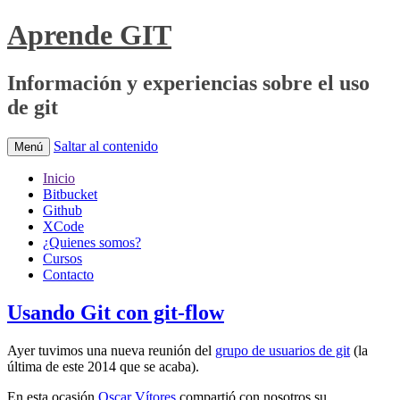
Aprende GIT
Información y experiencias sobre el uso
de git
Saltar al contenido
Menú
Inicio
Bitbucket
Github
XCode
¿Quienes somos?
Cursos
Contacto
Usando Git con git-flow
Ayer tuvimos una nueva reunión del
grupo de usuarios de git
(la
última de este 2014 que se acaba).
En esta ocasión
Oscar Vítores
compartió con nosotros su