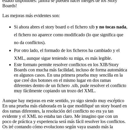
estado disponibles: ¡ahora se pueden hacer merges de los Story
Boards!
Las mejoras más evidentes son:
Si ahora abres el story board o el fichero xib
y no tocas nada
,
el fichero no aparece como modificado (lo que significa que
no da conflictos).
Por otro lado, el formado de los ficheros ha cambiado y el
XML, aunque sigue teniendo su miga, es más legible.
Este formato permite resolver conflictos en los XIB/Story
Boards con mucha más facilidad, incluso de forma automática
en algunos casos. En una primera prueba muy sencilla en la
que creé dos botones en el mismo lugar en dos ramas
diferentes dentro de un fichero .xib, pude resolver el conflicto
muy fácilmente copiando un trozo del XML.
Aunque hay mejoras en este sentido, yo sigo siendo muy escéptico
En una prueba más elaborada en la que modifiqué un story board en
dos ramas diferentes, la resolución del conflicto no era ya tan
evidente y el XML no estaba tan claro. Me imagino que con un
poco de práctica y experiencia será más fácil resolver los conflictos.
Os iré contando cómo evoluciono según vaya usando más la