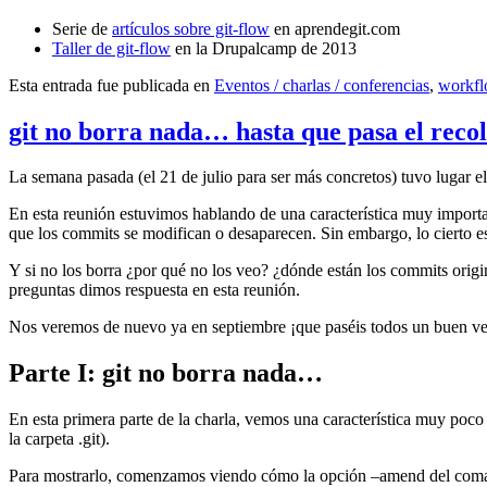
Serie de
artículos sobre git-flow
en aprendegit.com
Taller de git-flow
en la Drupalcamp de 2013
Esta entrada fue publicada en
Eventos / charlas / conferencias
,
workf
git no borra nada… hasta que pasa el reco
La semana pasada (el 21 de julio para ser más concretos) tuvo lugar e
En esta reunión estuvimos hablando de una característica muy import
que los commits se modifican o desaparecen. Sin embargo, lo cierto es 
Y si no los borra ¿por qué no los veo? ¿dónde están los commits origi
preguntas dimos respuesta en esta reunión.
Nos veremos de nuevo ya en septiembre ¡que paséis todos un buen v
Parte I: git no borra nada…
En esta primera parte de la charla, vemos una característica muy poco
la carpeta .git).
Para mostrarlo, comenzamos viendo cómo la opción –amend del coma