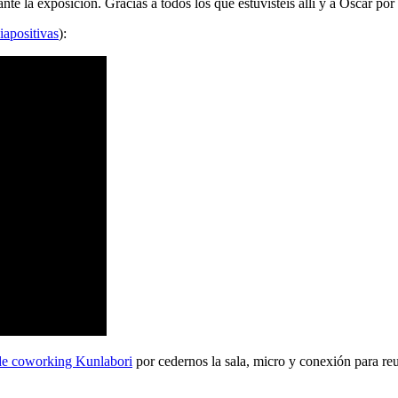
 la exposición. Gracias a todos los que estuvisteis allí y a Oscar por 
iapositivas
):
de coworking Kunlabori
por cedernos la sala, micro y conexión para reu