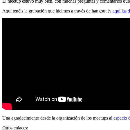
El meetup estuvo muy bien, con muchas preguntas y comentarios durante
Aquí tenéis la grabación que hicimos a través de hangout (
y aquí las d
Una agradecimiento desde la organización de los meetups al
espacio 
Otros enlaces: