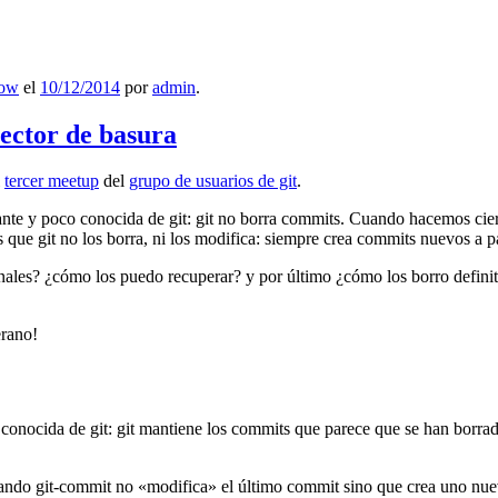
low
el
10/12/2014
por
admin
.
lector de basura
l
tercer meetup
del
grupo de usuarios de git
.
ante y poco conocida de git: git no borra commits. Cuando hacemos cie
que git no los borra, ni los modifica: siempre crea commits nuevos a par
nales? ¿cómo los puedo recuperar? y por último ¿cómo los borro definiti
erano!
 conocida de git: git mantiene los commits que parece que se han borra
ndo git-commit no «modifica» el último commit sino que crea uno nu