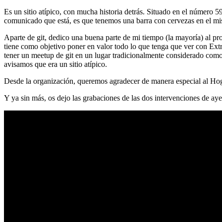
Es un sitio atípico, con mucha historia detrás. Situado en el número 5
comunicado que está, es que tenemos una barra con cervezas en el mi
Aparte de git, dedico una buena parte de mi tiempo (la mayoría) al
tiene como objetivo poner en valor todo lo que tenga que ver con Ex
tener un meetup de git en un lugar tradicionalmente considerado como 
avisamos que era un sitio atípico.
Desde la organización, queremos agradecer de manera especial al Hog
Y ya sin más, os dejo las grabaciones de las dos intervenciones de aye