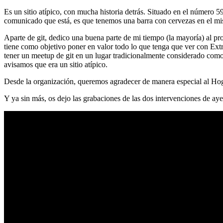
Es un sitio atípico, con mucha historia detrás. Situado en el número 5
comunicado que está, es que tenemos una barra con cervezas en el mi
Aparte de git, dedico una buena parte de mi tiempo (la mayoría) al
tiene como objetivo poner en valor todo lo que tenga que ver con Ex
tener un meetup de git en un lugar tradicionalmente considerado como 
avisamos que era un sitio atípico.
Desde la organización, queremos agradecer de manera especial al Hog
Y ya sin más, os dejo las grabaciones de las dos intervenciones de aye