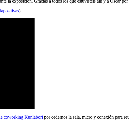
 la exposición. Gracias a todos los que estuvisteis allí y a Oscar por 
iapositivas
):
de coworking Kunlabori
por cedernos la sala, micro y conexión para reu