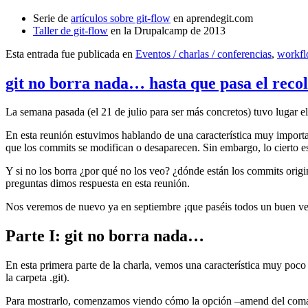
Serie de
artículos sobre git-flow
en aprendegit.com
Taller de git-flow
en la Drupalcamp de 2013
Esta entrada fue publicada en
Eventos / charlas / conferencias
,
workf
git no borra nada… hasta que pasa el reco
La semana pasada (el 21 de julio para ser más concretos) tuvo lugar e
En esta reunión estuvimos hablando de una característica muy import
que los commits se modifican o desaparecen. Sin embargo, lo cierto es 
Y si no los borra ¿por qué no los veo? ¿dónde están los commits origi
preguntas dimos respuesta en esta reunión.
Nos veremos de nuevo ya en septiembre ¡que paséis todos un buen v
Parte I: git no borra nada…
En esta primera parte de la charla, vemos una característica muy poco
la carpeta .git).
Para mostrarlo, comenzamos viendo cómo la opción –amend del coma