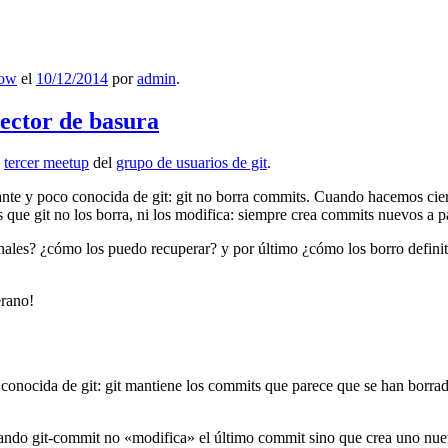
low
el
10/12/2014
por
admin
.
lector de basura
l
tercer meetup
del
grupo de usuarios de git
.
ante y poco conocida de git: git no borra commits. Cuando hacemos cie
que git no los borra, ni los modifica: siempre crea commits nuevos a par
nales? ¿cómo los puedo recuperar? y por último ¿cómo los borro definiti
erano!
 conocida de git: git mantiene los commits que parece que se han borra
ndo git-commit no «modifica» el último commit sino que crea uno nu