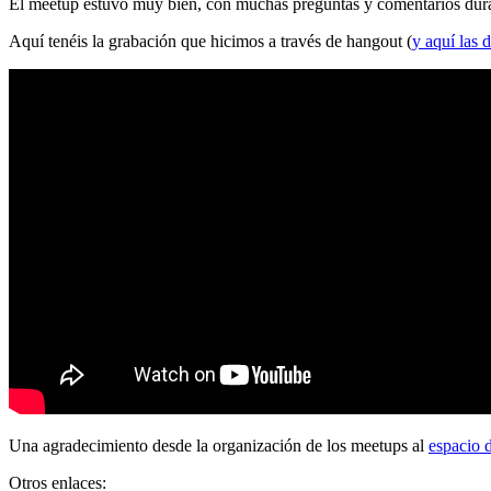
El meetup estuvo muy bien, con muchas preguntas y comentarios durante
Aquí tenéis la grabación que hicimos a través de hangout (
y aquí las d
Una agradecimiento desde la organización de los meetups al
espacio 
Otros enlaces: