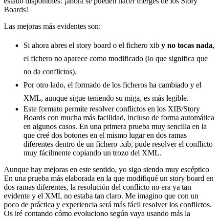
estado disponibles: ¡ahora se pueden hacer merges de los Story
Boards!
Las mejoras más evidentes son:
Si ahora abres el story board o el fichero xib
y no tocas nada
,
el fichero no aparece como modificado (lo que significa que
no da conflictos).
Por otro lado, el formado de los ficheros ha cambiado y el
XML, aunque sigue teniendo su miga, es más legible.
Este formato permite resolver conflictos en los XIB/Story
Boards con mucha más facilidad, incluso de forma automática
en algunos casos. En una primera prueba muy sencilla en la
que creé dos botones en el mismo lugar en dos ramas
diferentes dentro de un fichero .xib, pude resolver el conflicto
muy fácilmente copiando un trozo del XML.
Aunque hay mejoras en este sentido, yo sigo siendo muy escéptico
En una prueba más elaborada en la que modifiqué un story board en
dos ramas diferentes, la resolución del conflicto no era ya tan
evidente y el XML no estaba tan claro. Me imagino que con un
poco de práctica y experiencia será más fácil resolver los conflictos.
Os iré contando cómo evoluciono según vaya usando más la