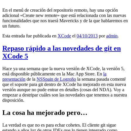
En el menú de creación del repositorio remoto, hay una opción
adicional «Create new remote» que está relacionada con las nuevas
funcionalidades que nos traerá Mavericks y de la que hablaremos en
un futuro.
Esta entrada fue publicada en
XCode
el
04/10/2013
por
admin
.
Repaso rápido a las novedades de git en
XCode 5
Hace ya una semana que la nueva versión de XCode, la versión 5,
está disponible públicamente en la Mac App Store. En
la
presentación
de la
NSSpain de Logroño
la semana pasada comenté
que el soporte para git dentro de XCode ha mejorado en esta nueva
versión aunque no pude entrar en detalles (cosas del NDA). Voy a
empezar a destripar cuáles son las novedades que tenemos a nuestra
disposición.
La cosa ha mejorado pero…
La verdad es que no es para echar cohetes. El cliente git sigue
estando a años luz de otros IDEs que lo tienen integrado como