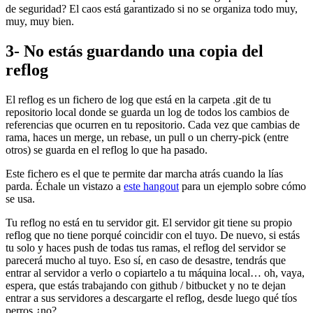
de seguridad? El caos está garantizado si no se organiza todo muy,
muy, muy bien.
3- No estás guardando una copia del
reflog
El reflog es un fichero de log que está en la carpeta .git de tu
repositorio local donde se guarda un log de todos los cambios de
referencias que ocurren en tu repositorio. Cada vez que cambias de
rama, haces un merge, un rebase, un pull o un cherry-pick (entre
otros) se guarda en el reflog lo que ha pasado.
Este fichero es el que te permite dar marcha atrás cuando la lías
parda. Échale un vistazo a
este hangout
para un ejemplo sobre cómo
se usa.
Tu reflog no está en tu servidor git. El servidor git tiene su propio
reflog que no tiene porqué coincidir con el tuyo. De nuevo, si estás
tu solo y haces push de todas tus ramas, el reflog del servidor se
parecerá mucho al tuyo. Eso sí, en caso de desastre, tendrás que
entrar al servidor a verlo o copiartelo a tu máquina local… oh, vaya,
espera, que estás trabajando con github / bitbucket y no te dejan
entrar a sus servidores a descargarte el reflog, desde luego qué tíos
perros ¿no?.