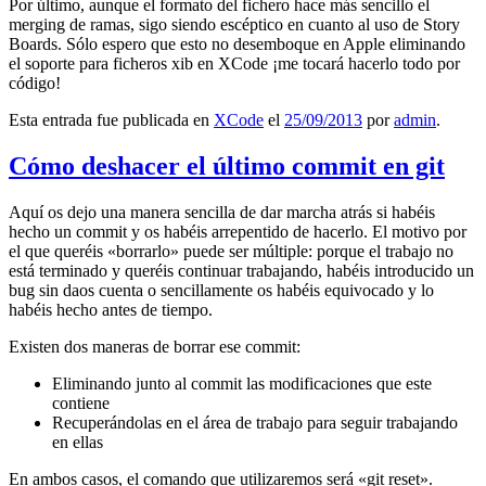
Por último, aunque el formato del fichero hace más sencillo el
merging de ramas, sigo siendo escéptico en cuanto al uso de Story
Boards. Sólo espero que esto no desemboque en Apple eliminando
el soporte para ficheros xib en XCode ¡me tocará hacerlo todo por
código!
Esta entrada fue publicada en
XCode
el
25/09/2013
por
admin
.
Cómo deshacer el último commit en git
Aquí os dejo una manera sencilla de dar marcha atrás si habéis
hecho un commit y os habéis arrepentido de hacerlo. El motivo por
el que queréis «borrarlo» puede ser múltiple: porque el trabajo no
está terminado y queréis continuar trabajando, habéis introducido un
bug sin daos cuenta o sencillamente os habéis equivocado y lo
habéis hecho antes de tiempo.
Existen dos maneras de borrar ese commit:
Eliminando junto al commit las modificaciones que este
contiene
Recuperándolas en el área de trabajo para seguir trabajando
en ellas
En ambos casos, el comando que utilizaremos será «git reset».