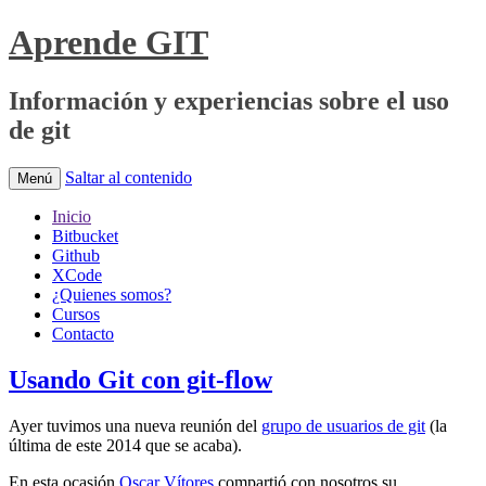
Aprende GIT
Información y experiencias sobre el uso
de git
Saltar al contenido
Menú
Inicio
Bitbucket
Github
XCode
¿Quienes somos?
Cursos
Contacto
Usando Git con git-flow
Ayer tuvimos una nueva reunión del
grupo de usuarios de git
(la
última de este 2014 que se acaba).
En esta ocasión
Oscar Vítores
compartió con nosotros su