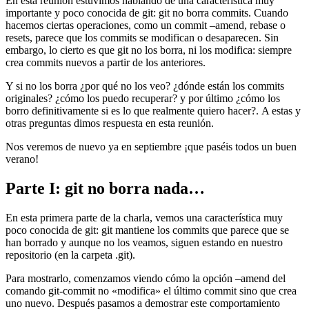
En esta reunión estuvimos hablando de una característica muy
importante y poco conocida de git: git no borra commits. Cuando
hacemos ciertas operaciones, como un commit –amend, rebase o
resets, parece que los commits se modifican o desaparecen. Sin
embargo, lo cierto es que git no los borra, ni los modifica: siempre
crea commits nuevos a partir de los anteriores.
Y si no los borra ¿por qué no los veo? ¿dónde están los commits
originales? ¿cómo los puedo recuperar? y por último ¿cómo los
borro definitivamente si es lo que realmente quiero hacer?. A estas y
otras preguntas dimos respuesta en esta reunión.
Nos veremos de nuevo ya en septiembre ¡que paséis todos un buen
verano!
Parte I: git no borra nada…
En esta primera parte de la charla, vemos una característica muy
poco conocida de git: git mantiene los commits que parece que se
han borrado y aunque no los veamos, siguen estando en nuestro
repositorio (en la carpeta .git).
Para mostrarlo, comenzamos viendo cómo la opción –amend del
comando git-commit no «modifica» el último commit sino que crea
uno nuevo. Después pasamos a demostrar este comportamiento