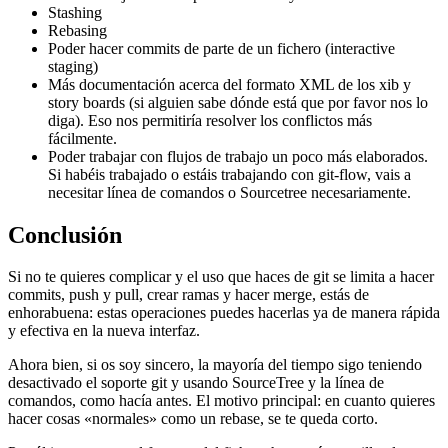
Stashing
Rebasing
Poder hacer commits de parte de un fichero (interactive
staging)
Más documentación acerca del formato XML de los xib y
story boards (si alguien sabe dónde está que por favor nos lo
diga). Eso nos permitiría resolver los conflictos más
fácilmente.
Poder trabajar con flujos de trabajo un poco más elaborados.
Si habéis trabajado o estáis trabajando con git-flow, vais a
necesitar línea de comandos o Sourcetree necesariamente.
Conclusión
Si no te quieres complicar y el uso que haces de git se limita a hacer
commits, push y pull, crear ramas y hacer merge, estás de
enhorabuena: estas operaciones puedes hacerlas ya de manera rápida
y efectiva en la nueva interfaz.
Ahora bien, si os soy sincero, la mayoría del tiempo sigo teniendo
desactivado el soporte git y usando SourceTree y la línea de
comandos, como hacía antes. El motivo principal: en cuanto quieres
hacer cosas «normales» como un rebase, se te queda corto.