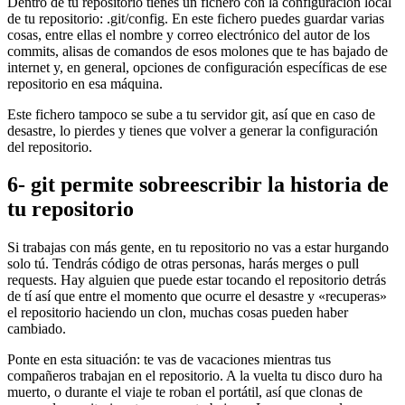
Dentro de tu repositorio tienes un fichero con la configuración local
de tu repositorio: .git/config. En este fichero puedes guardar varias
cosas, entre ellas el nombre y correo electrónico del autor de los
commits, alisas de comandos de esos molones que te has bajado de
internet y, en general, opciones de configuración específicas de ese
repositorio en esa máquina.
Este fichero tampoco se sube a tu servidor git, así que en caso de
desastre, lo pierdes y tienes que volver a generar la configuración
del repositorio.
6- git permite sobreescribir la historia de
tu repositorio
Si trabajas con más gente, en tu repositorio no vas a estar hurgando
solo tú. Tendrás código de otras personas, harás merges o pull
requests. Hay alguien que puede estar tocando el repositorio detrás
de tí así que entre el momento que ocurre el desastre y «recuperas»
el repositorio haciendo un clon, muchas cosas pueden haber
cambiado.
Ponte en esta situación: te vas de vacaciones mientras tus
compañeros trabajan en el repositorio. A la vuelta tu disco duro ha
muerto, o durante el viaje te roban el portátil, así que clonas de