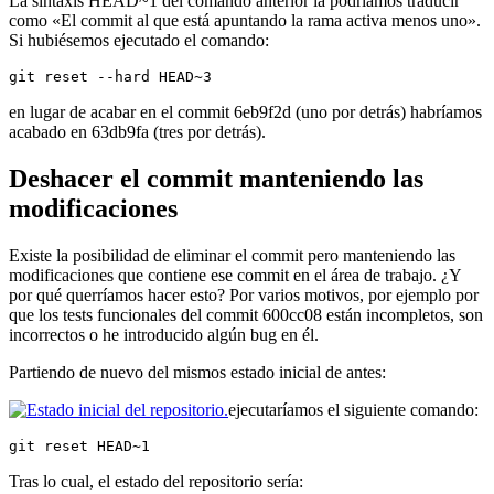
La sintaxis HEAD~1 del comando anterior la podríamos traducir
como «El commit al que está apuntando la rama activa menos uno».
Si hubiésemos ejecutado el comando:
git reset --hard HEAD~3
en lugar de acabar en el commit 6eb9f2d (uno por detrás) habríamos
acabado en 63db9fa (tres por detrás).
Deshacer el commit manteniendo las
modificaciones
Existe la posibilidad de eliminar el commit pero manteniendo las
modificaciones que contiene ese commit en el área de trabajo. ¿Y
por qué querríamos hacer esto? Por varios motivos, por ejemplo por
que los tests funcionales del commit 600cc08 están incompletos, son
incorrectos o he introducido algún bug en él.
Partiendo de nuevo del mismos estado inicial de antes:
ejecutaríamos el siguiente comando:
git reset HEAD~1
Tras lo cual, el estado del repositorio sería: